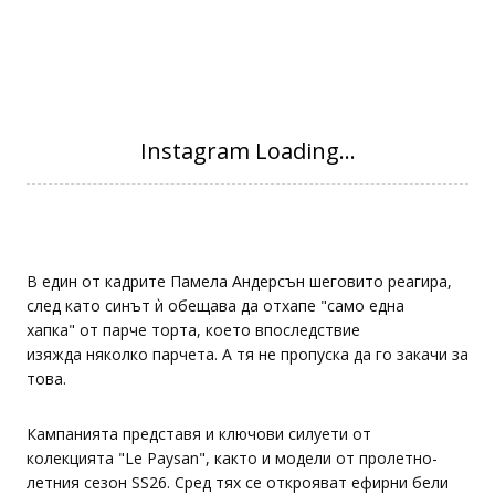
В един от кадрите Памела Андерсън шеговито реагира,
след като синът ѝ обещава да отхапе "само една
хапка" от парче торта, което впоследствие
изяжда няколко парчета. А тя не пропуска да го закачи за
това.
Кампанията представя и ключови силуети от
колекцията "Le Paysan", както и модели от пролетно-
летния сезон SS26. Сред тях се открояват ефирни бели