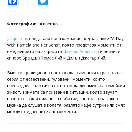
Фотография:
Jacquemus
Jacquemus
представи нова кампания под заглавие "A Day
With Pamela and Her Sons", която представя моменти от
ежедневието на актрисата
Памела Андерсън
и нейните
синове Брандън Томас Лий и Дилън Джагър Лий.
Вместо традиционна постановка, кампанията разгръща
серия от естествени, "уловени" моменти, които
пресъздават хаотичната, но топла динамика на семейния
живот. Тримата са показани в ситуации, които звучат
познато - закъсняване за събитие, спор за това каква
музика да слушат в колата, разлято кафе сутрин или смях
между ежедневните ангажименти.