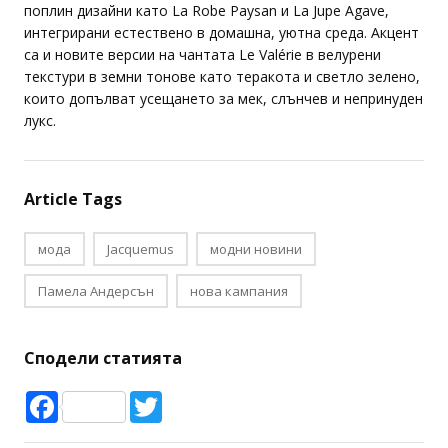
поплин дизайни като La Robe Paysan и La Jupe Agave,
интегрирани естествено в домашна, уютна среда. Акцент
са и новите версии на чантата Le Valérie в велурени
текстури в земни тонове като теракота и светло зелено,
които допълват усещането за мек, слънчев и непринуден
лукс.
Article Tags
мода
Jacquemus
модни новини
Памела Андерсън
нова кампания
Сподели статията
Facebook
Twitter