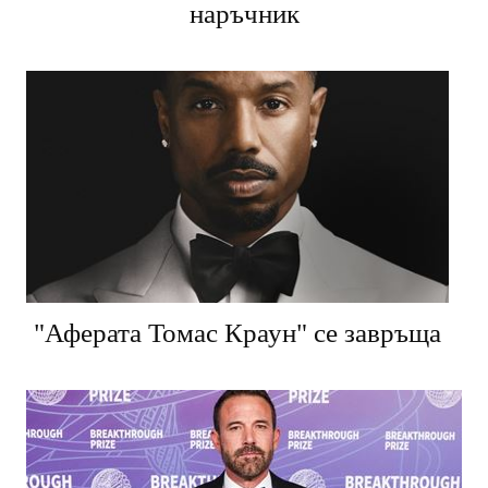
наръчник
"Аферата Томас Краун" се завръща