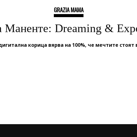
GRAZIA MAMA
а Маненте: Dreaming & Expe
дигитална корица вярва на 100%, че мечтите стоят 