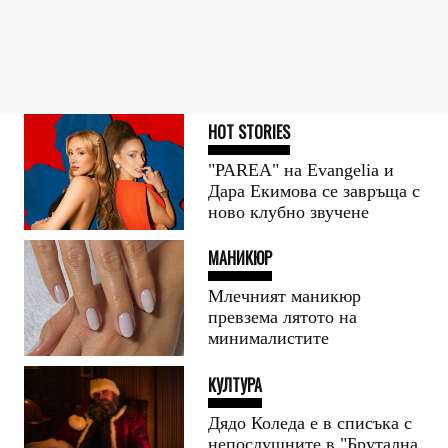
HOT STORIES
"PARЕA" на Evangelia и
Дара Екимова се завръща с
ново клубно звучене
МАНИКЮР
Млечният маникюр
превзема лятото на
минималистите
КУЛТУРА
Дядо Коледа е в списъка с