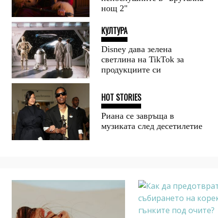
непослушните в "Брутална
нощ 2"
КУЛТУРА
Disney дава зелена
светлина на TikTok за
продукциите си
HOT STORIES
Риана се завръща в
музиката след десетилетие