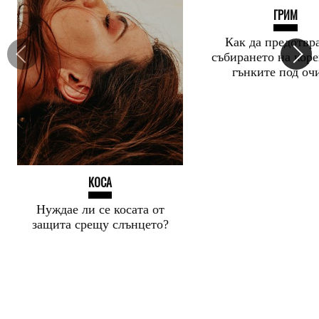
ГРИМ
Как да предотвр
събирането на коре
гънките под оч
КОСА
Нуждае ли се косата от
защита срещу слънцето?