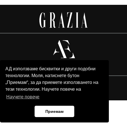
АД използваме бисквитки и други подобни
технологии. Моля, натиснете бутон
„Приемам“, за да приемете използването на
© 2026 Grazia Media LLC. All Rights Reserved.
тези технологии. Научете повече на
Team
Advertising
Privacy policy
Contacts
Научете повече
Приемам