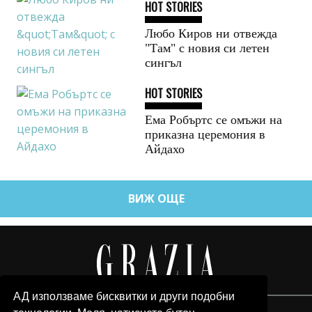
HOT STORIES
Любо Киров ни отвежда
"Там" с новия си летен
сингъл
HOT STORIES
Ема Робъртс се омъжи на
приказна церемония в
Айдахо
ВИЖ ОЩЕ
АД използваме бисквитки и други подобни