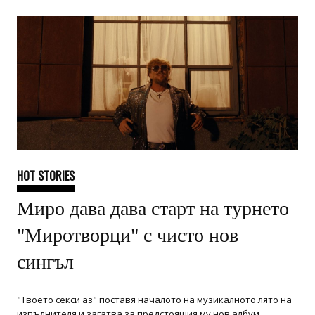
HOT STORIES
Миро дава дава старт на турнето
"Миротворци" с чисто нов
сингъл
"Твоето секси аз" поставя началото на музикалното лято на
изпълнителя и загатва за предстоящия му нов албум.