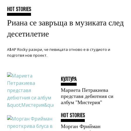
HOT STORIES
Риана се завръща в музиката след
десетилетие
A$AP Rocky разкри, че певицата отново е в студиото и
подготвя нов проект.
КУЛТУРА
Мариета Петракиева
представя дебютния си
албум "Мистерия"
HOT STORIES
Морган Фрийман