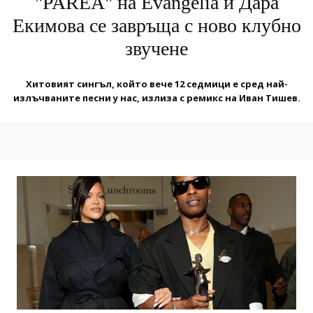
"PARЕA" на Evangelia и Дара
Екимова се завръща с ново клубно
звучене
Хитовият сингъл, който вече 12 седмици е сред най-
излъчваните песни у нас, излиза с ремикс на Иван Тишев.