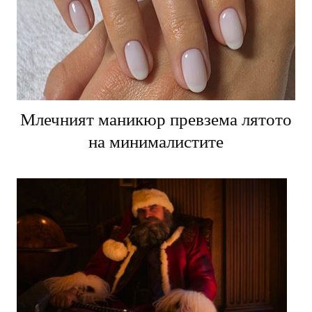
Млечният маникюр превзема лятото
на минималистите