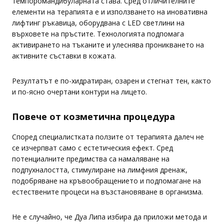
темпоромандибуларната става. Сред отличителните
елементи на терапията е и използването на иновативна
лифтинг ръкавица, оборудвана с LED светлини на
върховете на пръстите. Технологията подпомага
активирането на тъканите и улеснява проникването на
активните съставки в кожата.
Резултатът е по-хидратиран, озарен и стегнат тен, както
и по-ясно очертани контури на лицето.
Повече от козметична процедура
Според специалистката ползите от терапията далеч не
се изчерпват само с естетическия ефект. Сред
потенциалните предимства са намаляване на
подпухналостта, стимулиране на лимфния дренаж,
подобряване на кръвообращението и подпомагане на
естествените процеси на възстановяване в организма.
Не е случайно, че Дуа Липа избира да приложи метода и