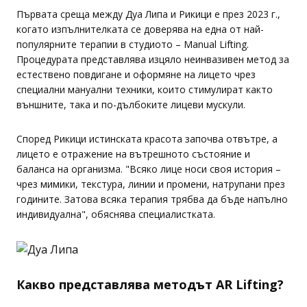
Първата среща между Дуа Липа и Рикици е през 2023 г.,
когато изпълнителката се доверява на една от най-
популярните терапии в студиото – Manual Lifting.
Процедурата представлява изцяло неинвазивен метод за
естествено повдигане и оформяне на лицето чрез
специални мануални техники, които стимулират както
външните, така и по-дълбоките лицеви мускули.
Според Рикици истинската красота започва отвътре, а
лицето е отражение на вътрешното състояние и
баланса на организма. "Всяко лице носи своя история –
чрез мимики, текстура, линии и промени, натрупани през
годините. Затова всяка терапия трябва да бъде напълно
индивидуална", обяснява специалистката.
Какво представлява методът AR Lifting?