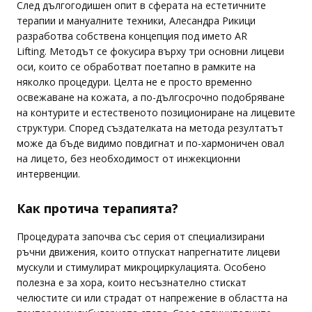
След дългогодишен опит в сферата на естетичните
терапии и мануалните техники, Алесандра Рикици
разработва собствена концепция под името AR
Lifting. Методът се фокусира върху три основни лицеви
оси, които се обработват поетапно в рамките на
няколко процедури. Целта не е просто временно
освежаване на кожата, а по-дългосрочно подобряване
на контурите и естественото позициониране на лицевите
структури. Според създателката на метода резултатът
може да бъде видимо повдигнат и по-хармоничен овал
на лицето, без необходимост от инжекционни
интервенции.
Как протича терапията?
Процедурата започва със серия от специализирани
ръчни движения, които отпускат напрегнатите лицеви
мускули и стимулират микроциркулацията. Особено
полезна е за хора, които несъзнателно стискат
челюстите си или страдат от напрежение в областта на