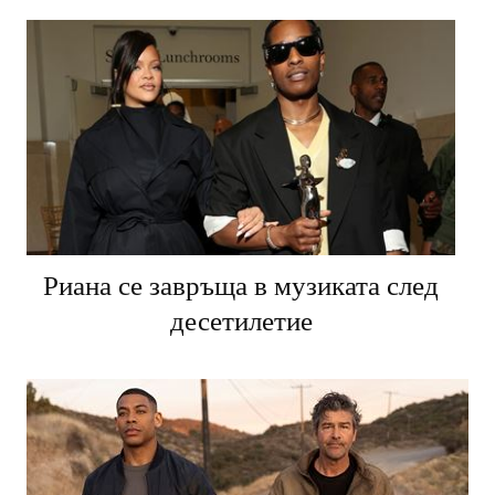
Риана се завръща в музиката след
десетилетие