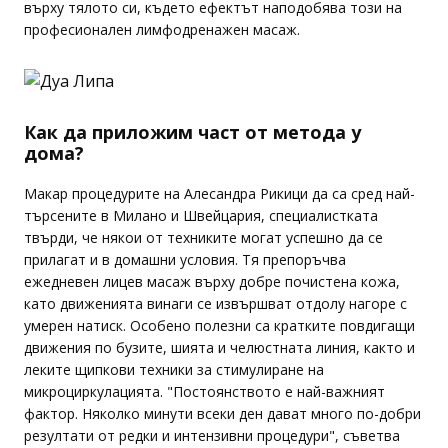
върху тялото си, където ефектът наподобява този на
професионален лимфодренажен масаж.
Как да приложим част от метода у
дома?
Макар процедурите на Алесандра Рикици да са сред най-
търсените в Милано и Швейцария, специалистката
твърди, че някои от техниките могат успешно да се
прилагат и в домашни условия. Тя препоръчва
ежедневен лицев масаж върху добре почистена кожа,
като движенията винаги се извършват отдолу нагоре с
умерен натиск. Особено полезни са кратките повдигащи
движения по бузите, шията и челюстната линия, както и
леките щипкови техники за стимулиране на
микроциркулацията. "Постоянството е най-важният
фактор. Няколко минути всеки ден дават много по-добри
резултати от редки и интензивни процедури", съветва