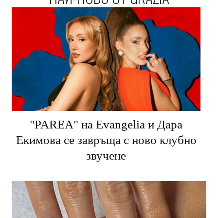
"PARЕA" на Evangelia и Дара
Екимова се завръща с ново клубно
звучене