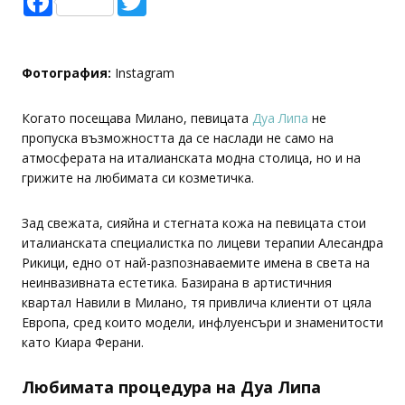
Фотография:
Instagram
Когато посещава Милано, певицата
Дуа Липа
не
пропуска възможността да се наслади не само на
атмосферата на италианската модна столица, но и на
грижите на любимата си козметичка.
Зад свежата, сияйна и стегната кожа на певицата стои
италианската специалистка по лицеви терапии Алесандра
Рикици, едно от най-разпознаваемите имена в света на
неинвазивната естетика. Базирана в артистичния
квартал Навили в Милано, тя привлича клиенти от цяла
Европа, сред които модели, инфлуенсъри и знаменитости
като Киара Ферани.
Любимата процедура на Дуа Липа