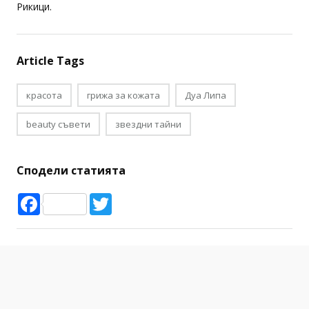
Рикици.
Article Tags
красота
грижа за кожата
Дуа Липа
beauty съвети
звездни тайни
Сподели статията
Facebook
Twitter