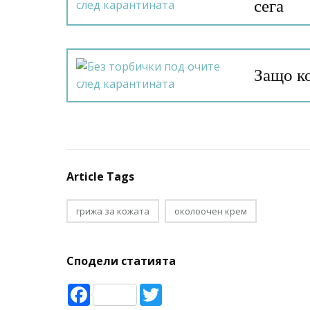
сега
Защо к
Article Tags
грижа за кожата
околоочен крем
Сподели статията
Facebook
Twitter