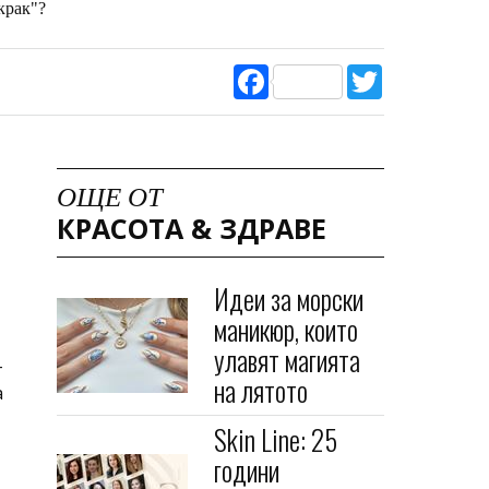
крак"?
Facebook
Twitter
ОЩЕ ОТ
КРАСОТА & ЗДРАВЕ
Идеи за морски
маникюр, които
улавят магията
-
на лятото
а
Skin Line: 25
години