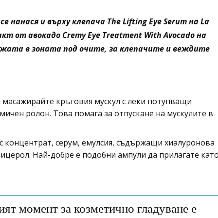
 нанася и върху клепача The Lifting Eye Serum на La
кт от авокадо Cremy Eye Treatment With Avocado на
 кожата в зоната под очите, за клепачите и веждите
масажирайте кръговия мускул с леки потупващи
мичен ролон. Това помага за отпускане на мускулите в
с концентрат, серум, емулсия, съдържащи хиалуронова
глицерол. Най-добре е подобни ампули да прилагате кат
ят момент за козметично гладуване е