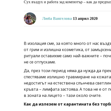
Сух въздух и работа зад компютър – как да предпа
Люба Вангелова
13 април 2020
В изолация сме, за която много от нас въз
от грим и излишна козметика, от замърсен
ритуали оставихме само най-важните – поч
не се отпускаме.
Да, през този период няма да нужда да пре
спестяваме излишно травмиране на кожата.
недостигът на естествена слънчева светли
кръвта – лимфата застоява. А това не е от 
в зоната на лицето – тази около очите.
Как да излезем от карантината без торб