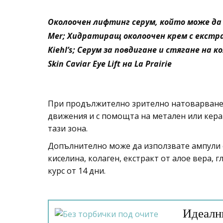
Околоочен лифтинг серум, който може да се
Mer; Хидратиращ околоочен крем с екстра
Kiehl’s; Серум за повдигане и стягане на
Skin Caviar Eye Lift на La Prairie
При продължително зрително натоварване 
движения и с помощта на метален или кера
тази зона.
Допълнително може да използвате ампули 
киселина, колаген, екстракт от алое вера, 
курс от 14 дни.
Идеални