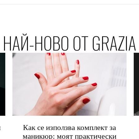
НАЙ-НОВО ОТ GRAZIA
я
Как се използва комплект за
маникюр: моят практически