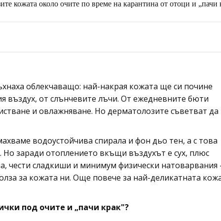
зите кожата около очите по време на карантина от отоци и „пачи 
дъхнаха облекчаващо: най-накрая кожата ще си почине
ия въздух, от слънчевите лъчи. От ежедневните бюти
истване и овлажняване. Но дерматолозите съветват да
махваме водоустойчива спирала и фон дьо тен, а с това
 Но заради отоплението вкъщи въздухът е сух, плюс
на, чести сладкиши и минимум физически натоварвания 
полза за кожата ни. Още повече за най-деликатната кож
ички под очите и „пачи крак"?