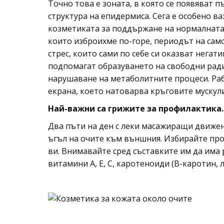
Точно това е зоната, в която се появяват 
структура на епидермиса. Сега е особено в
козметиката за поддържане на нормалната 
които изброихме по-горе, периодът на сам
стрес, които сами по себе си оказват негат
подпомагат образуването на свободни ради
нарушаване на метаболитните процеси. Ра
екрана, което натоварва кръговите мускули
Най-важни са грижите за профилактика.
Два пъти на ден с леки масажиращи движен
ъгъл на очите към външния. Избирайте про
ви. Внимавайте сред съставките им да има 
витамини А, Е, С, каротеноиди (В-каротин, 