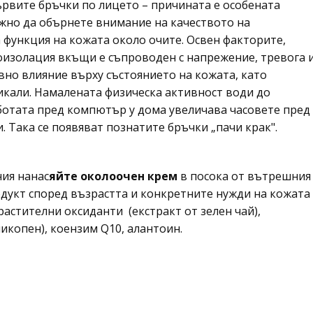
първите бръчки по лицето – причината е особената
ажно да обърнете внимание на качеството на
функция на кожата около очите. Освен факторите,
оизолация вкъщи е съпроводен с напрежение, тревога 
ивно влияние върху състоянието на кожата, като
кали. Намалената физическа активност води до
ботата пред компютър у дома увеличава часовете пред
. Така се появяват познатите бръчки „пачи крак".
ия нанас
яйте
околоочен крем
в посока от вътрешния
дукт според възрастта и конкретните нужди на кожата
растителни оксиданти (екстракт от зелен чай),
ликопен), коензим Q10, алантоин.