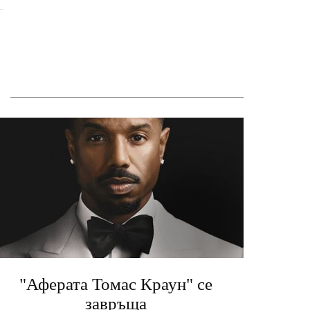
"Аферата Томас Краун" се
завръща