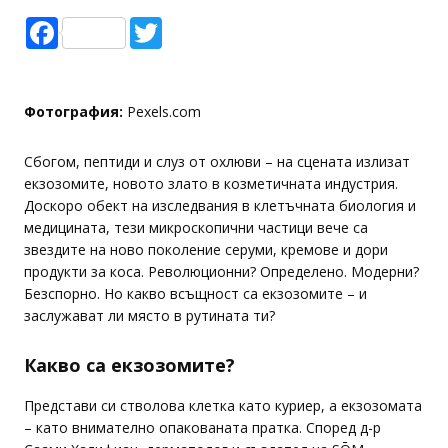
Facebook
Twitter
Фотография:
Pexels.com
Сбогом, пептиди и слуз от охлюви – на сцената излизат
екзозомите, новото злато в козметичната индустрия.
Доскоро обект на изследвания в клетъчната биология и
медицината, тези микроскопични частици вече са
звездите на ново поколение серуми, кремове и дори
продукти за коса. Революционни? Определено. Модерни?
Безспорно. Но какво всъщност са екзозомите – и
заслужават ли място в рутината ти?
Какво са екзозомите?
Представи си стволова клетка като куриер, а екзозомата
– като внимателно опакованата пратка. Според д-р