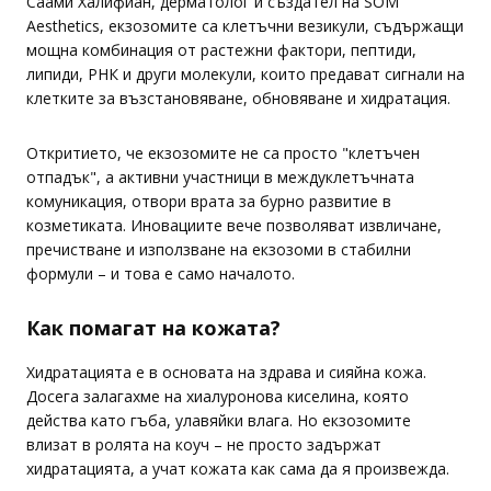
Саами Халифиан, дерматолог и създател на SŌM
Aesthetics, екзозомите са клетъчни везикули, съдържащи
мощна комбинация от растежни фактори, пептиди,
липиди, РНК и други молекули, които предават сигнали на
клетките за възстановяване, обновяване и хидратация.
Откритието, че екзозомите не са просто "клетъчен
отпадък", а активни участници в междуклетъчната
комуникация, отвори врата за бурно развитие в
козметиката. Иновациите вече позволяват извличане,
пречистване и използване на екзозоми в стабилни
формули – и това е само началото.
Как помагат на кожата?
Хидратацията е в основата на здрава и сияйна кожа.
Досега залагахме на хиалуронова киселина, която
действа като гъба, улавяйки влага. Но екзозомите
влизат в ролята на коуч – не просто задържат
хидратацията, а учат кожата как сама да я произвежда.