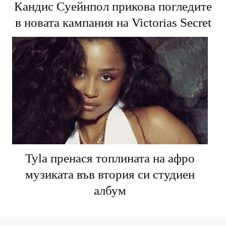
Кандис Суейнпол прикова погледите
в новата кампания на Victorias Secret
Tyla пренася топлината на афро
музиката във втория си студиен
албум