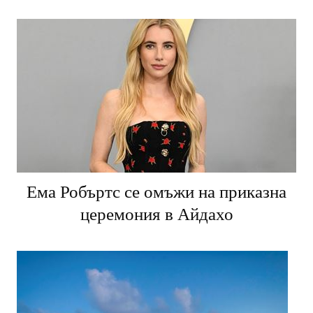
Ема Робъртс се омъжи на приказна
церемония в Айдахо