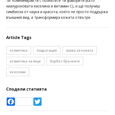
ти. Комбинирай ги с познатите ти фаворити (като
хиалуроновата киселина и витамин C), и ще получиш
симбиоза от наука и красота, която не просто поддържа
външния вид, а трансформира кожата отвътре.
Article Tags
козметика
Хидратация
грижа за кожата
козметика за лице
борба с бръчките
екзозоми
Сподели статията
Facebook
Twitter