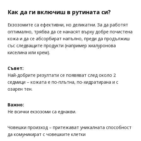
Как да ги включиш в рутината си?
Екзозомите са ефективни, но деликатни. За да работят
оптимално, трябва да се нанасят върху добре почистена
кожа и да се абсорбират напълно, преди да продължиш
със следващите продукти (например хиалуронова
киселина или крем).
Съвет:
Най-добрите резултати се появяват след около 2
седмици – кожата е по-плътна, по-хидратирана и с
озарен тен.
Важно:
Не всички екзозоми са еднакви.
Човешки произход – притежават уникалната способност
да комуникират с човешките клетки