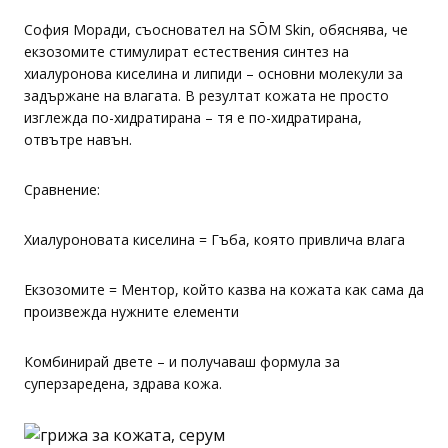
София Моради, съосновател на SŌM Skin, обяснява, че
екзозомите стимулират естествения синтез на
хиалуронова киселина и липиди – основни молекули за
задържане на влагата. В резултат кожата не просто
изглежда по-хидратирана – тя е по-хидратирана,
отвътре навън.
Сравнение:
Хиалуроновата киселина = Гъба, която привлича влага
Екзозомите = Ментор, който казва на кожата как сама да
произвежда нужните елементи
Комбинирай двете – и получаваш формула за
суперзаредена, здрава кожа.