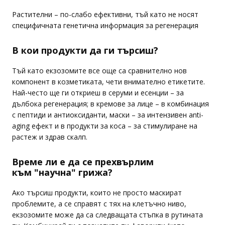
Растителни – по-слабо ефективни, тъй като не носят
специфичната генетична информация за регенерация
В кои продукти да ги търсиш?
Тъй като екзозомите все още са сравнително нов
компонент в козметиката, чети внимателно етикетите.
Най-често ще ги откриеш в серуми и есенции – за
дълбока регенерация; в кремове за лице – в комбинация
с пептиди и антиоксиданти, маски – за интензивен anti-
aging ефект и в продукти за коса – за стимулиране на
растеж и здрав скалп.
Време ли е да се прехвърлим
към "научна" грижа?
Ако търсиш продукти, които не просто маскират
проблемите, а се справят с тях на клетъчно ниво,
екзозомите може да са следващата стъпка в рутината