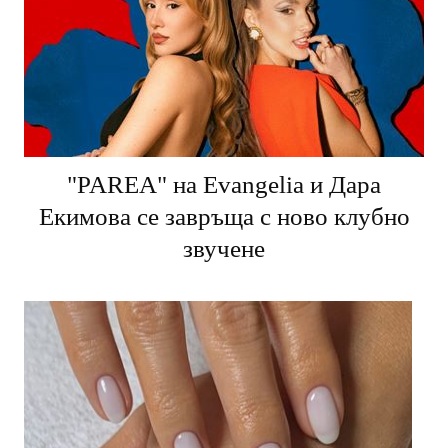
"PARЕA" на Evangelia и Дара
Екимова се завръща с ново клубно
звучене