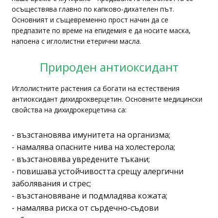
осъществява главно по капково-дихателен път.
Основният и същевременно прост начин да се
предпазите по време на епидемия е да носите маска,
напоена с иглолистни етерични масла.
Природен антиоксидант
Иглолистните растения са богати на естествения
антиоксидант дихидрокверцетин. Основните медицински
свойства на дихидрокерцетина са:
- възстановява имунитета на организма;
- намалява опасните нива на холестерола;
- възстановява увредените тъкани;
- повишава устойчивостта срещу алергични
заболявания и стрес;
- възстановяване и подмладява кожата;
- намалява риска от сърдечно-съдови