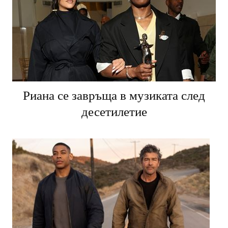
Риана се завръща в музиката след
десетилетие