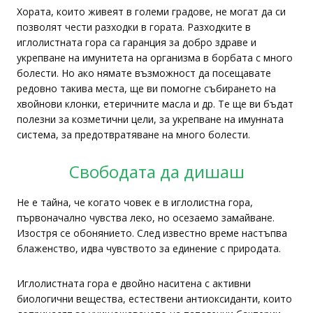
Хората, които живеят в големи градове, не могат да си
позволят чести разходки в гората. Разходките в
иглолистната гора са гаранция за добро здраве и
укрепване на имунитета на организма в борбата с много
болести. Но ако нямате възможност да посещавате
редовно такива места, ще ви помогне събирането на
хвойнови клонки, етеричните масла и др. Те ще ви бъдат
полезни за козметични цели, за укрепване на имунната
система, за предотвратяване на много болести.
Свободата да дишаш
Не е тайна, че когато човек е в иглолистна гора,
първоначално чувства леко, но осезаемо замайване.
Изостря се обонянието. След известно време настъпва
блаженство, идва чувството за единение с природата.
Иглолистната гора е двойно наситена с активни
биологични вещества, естествени антиоксиданти, които