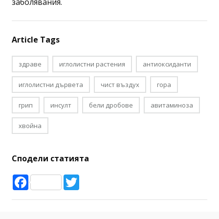
заболявания.
Article Tags
здраве
иглолистни растения
антиоксиданти
иглолистни дървета
чист въздух
гора
грип
инсулт
бели дробове
авитаминоза
хвойна
Сподели статията
Facebook
Twitter