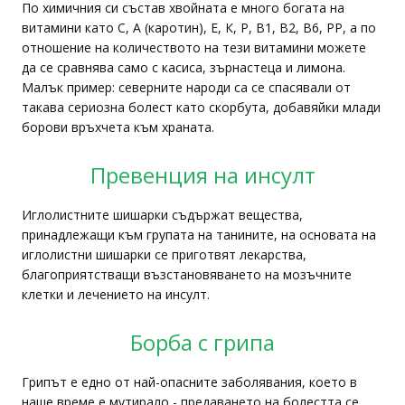
По химичния си състав хвойната е много богата на
витамини като С, А (каротин), Е, К, Р, В1, В2, В6, РР, а по
отношение на количеството на тези витамини можете
да се сравнява само с касиса, зърнастеца и лимона.
Малък пример: северните народи са се спасявали от
такава сериозна болест като скорбута, добавяйки млади
борови връхчета към храната.
Превенция на инсулт
Иглолистните шишарки съдържат вещества,
принадлежащи към групата на танините, на основата на
иглолистни шишарки се приготвят лекарства,
благоприятстващи възстановяването на мозъчните
клетки и лечението на инсулт.
Борба с грипа
Грипът е едно от най-опасните заболявания, което в
наше време е мутирало - предаването на болестта се