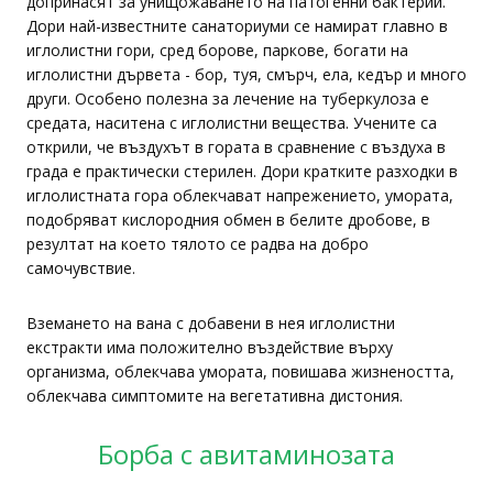
допринасят за унищожаването на патогенни бактерии.
Дори най-известните санаториуми се намират главно в
иглолистни гори, сред борове, паркове, богати на
иглолистни дървета - бор, туя, смърч, ела, кедър и много
други. Особено полезна за лечение на туберкулоза е
средата, наситена с иглолистни вещества. Учените са
открили, че въздухът в гората в сравнение с въздуха в
града е практически стерилен. Дори кратките разходки в
иглолистната гора облекчават напрежението, умората,
подобряват кислородния обмен в белите дробове, в
резултат на което тялото се радва на добро
самочувствие.
Вземането на вана с добавени в нея иглолистни
екстракти има положително въздействие върху
организма, облекчава умората, повишава жизнеността,
облекчава симптомите на вегетативна дистония.
Борба с авитаминозата