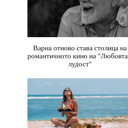
Варна отново става столица на
романтичното кино на "Любовта
лудост"