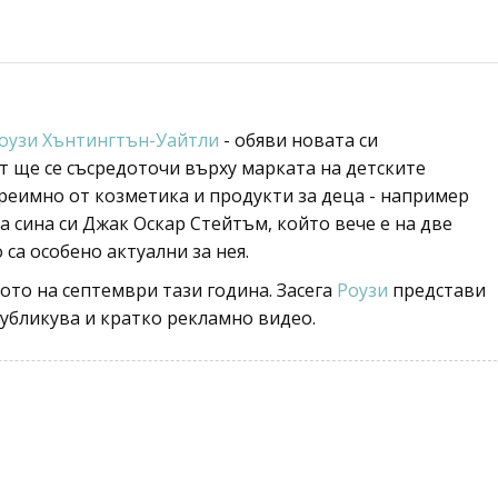
оузи Хънтингтън-Уайтли
- обяви новата си
 ще се съсредоточи върху марката на детските
 преимно от козметика и продукти за деца - например
а сина си Джак Оскар Стейтъм, който вече е на две
са особено актуални за нея.
ото на септември тази година. Засега
Роузи
представи
публикува и кратко рекламно видео.