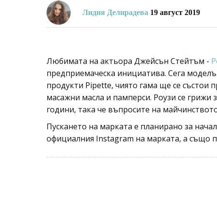
Лидия Делирадева
19 август 2019
Любимата на актьора Джейсън Стейтъм -
Р
предприемаческа инициатива. Сега моделът
продукти Pipette, чиято гама ще се състои
масажни масла и памперси. Роузи се грижи з
години, така че въпросите на майчинството 
Пускането на марката е планирано за начал
официалния Instagram на марката, а също 