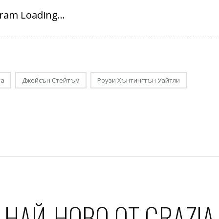
та
Джейсън Стейтъм
Роузи Хънтингтън Уайтли
НАЙ-НОВО ОТ GRAZIA