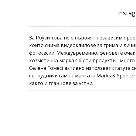
За Роузи това не е първият независим проект
който снима видеоклипове за грима и лич
фотосесии. Междувременно, феновете очакв
козметична марка с бюти продукти - много 
Селена Гомес) активно използват статута си
сътрудничи само с марката Marks & Spencer
както и гланцове за устни.