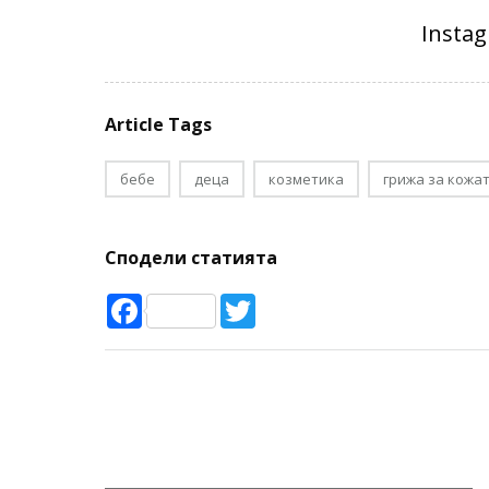
Article Tags
бебе
деца
козметика
грижа за кожа
Сподели статията
Facebook
Twitter