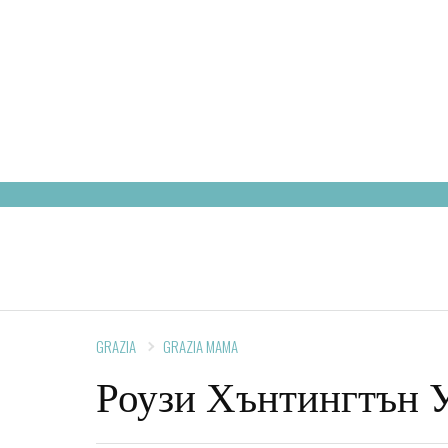
HOT STORIES
МОДА
К
GRAZIA
GRAZIA MAMA
Роузи Хънтингтън У