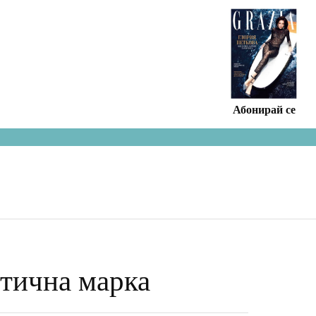
СПИСАНИЕТО
Абонирай се
етична марка