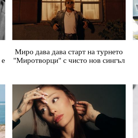
Миро дава дава старт на турнето
 е
"Миротворци" с чисто нов сингъл