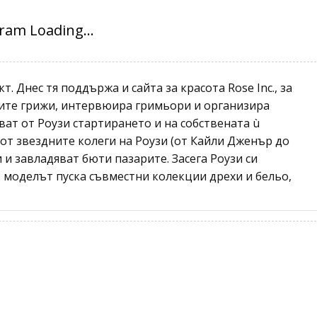
. Днес тя поддържа и сайта за красота Rose Inc., за
ните грижи, интервюира гримьори и организира
ат от Роузи стартирането и на собствената ù
от звездните колеги на Роузи (от Кайли Дженър до
 и завладяват бюти пазарите. Засега Роузи си
: моделът пуска съвместни колекции дрехи и бельо,