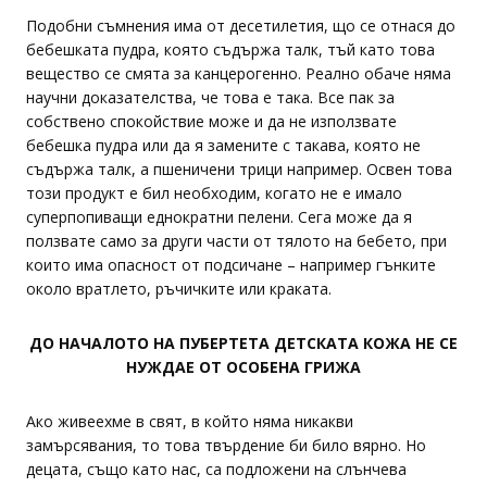
Подобни съмнения има от десетилетия, що се отнася до
бебешката пудра, която съдържа талк, тъй като това
вещество се смята за канцерогенно. Реално обаче няма
научни доказателства, че това е така. Все пак за
собствено спокойствие може и да не използвате
бебешка пудра или да я замените с такава, която не
съдържа талк, а пшеничени трици например. Освен това
този продукт е бил необходим, когато не е имало
суперпопиващи еднократни пелени. Сега може да я
ползвате само за други части от тялото на бебето, при
които има опасност от подсичане – например гънките
около вратлето, ръчичките или краката.
ДО НАЧАЛОТО НА ПУБЕРТЕТА ДЕТСКАТА КОЖА НЕ СЕ
НУЖДАЕ ОТ ОСОБЕНА ГРИЖА
Ако живеехме в свят, в който няма никакви
замърсявания, то това твърдение би било вярно. Но
децата, също като нас, са подложени на слънчева