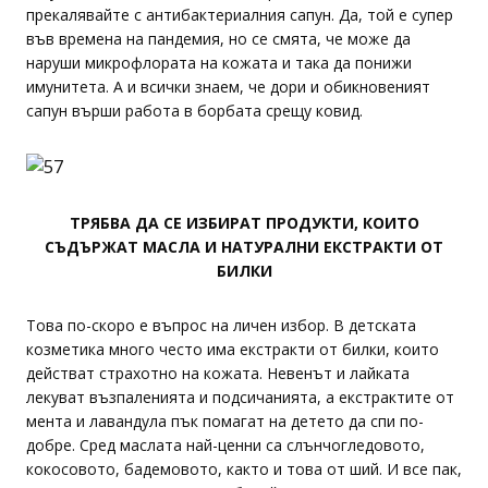
прекалявайте с антибактериалния сапун. Да, той е супер
във времена на пандемия, но се смята, че може да
наруши микрофлората на кожата и така да понижи
имунитета. А и всички знаем, че дори и обикновеният
сапун върши работа в борбата срещу ковид.
ТРЯБВА ДА СЕ ИЗБИРАТ ПРОДУКТИ, КОИТО
СЪДЪРЖАТ МАСЛА И НАТУРАЛНИ ЕКСТРАКТИ ОТ
БИЛКИ
Това по-скоро е въпрос на личен избор. В детската
козметика много често има екстракти от билки, които
действат страхотно на кожата. Невенът и лайката
лекуват възпаленията и подсичанията, а екстрактите от
мента и лавандула пък помагат на детето да спи по-
добре. Сред маслата най-ценни са слънчогледовото,
кокосовото, бадемовото, както и това от ший. И все пак,