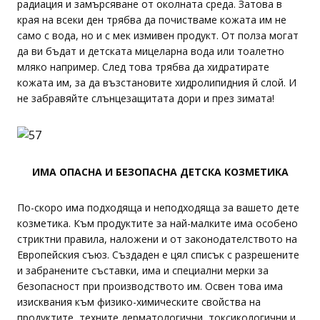
радиация и замърсяване от околната среда. Затова в
края на всеки ден трябва да почистваме кожата им не
само с вода, но и с мек измивен продукт. От полза могат
да ви бъдат и детската мицеларна вода или тоалетно
мляко например. След това трябва да хидратирате
кожата им, за да възстановите хидролипидния й слой. И
не забравяйте слънцезащитата дори и през зимата!
ИМА ОПАСНА И БЕЗОПАСНА ДЕТСКА КОЗМЕТИКА
По-скоро има подходяща и неподходяща за вашето дете
козметика. Към продуктите за най-малките има особено
стриктни правила, наложени и от законодателството на
Европейския съюз. Създаден е цял списък с разрешените
и забранените съставки, има и специални мерки за
безопасност при производството им. Освен това има
изисквания към физико-химическите свойства на
продуктите, техните дерматологични, токсикологични и