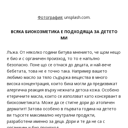
Фотография:
unsplash.com.
ВСЯКА БИОКОЗМЕТИКА Е ПОДХОДЯЩА ЗА ДЕТЕТО
МИ
Лъжа. От няколко години битува мнението, че щом нещо
е био и с органичен произход, то то е напълно
безопасно. Поне що се отнася до децата, и най-вече
бебетата, това не е точно така. Например вашето
любимо масло за тяло съдържа вещества в много
висока концентрация, които биха могли да предизвикат
алергична реакция върху нежната детска кожа. Особено
етеричните масла, които се използват като консервант в
биокозметиката. Може да се стигне дори до атопичен
дерматит! Затова особено в първата година на детето
ви търсете максимално неутрални продукти,
разработени именно за деца. Дори и те да не са с
органичен и био произход.