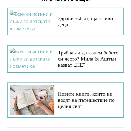
Здрави зъбки, щастливи
деца
Трябва ли да къпем бебето
си често? Мила & Аштън
казват „НЕ"
Новите книги, които ни
водят на пътешествие по
целия свят