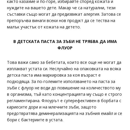
както казахме и по-горе, избирайте според кожата и
нуждите на вашето дете. Макар че са натурални, тези
съставки също могат да предизвикат алергия. Затова се
препоръчва винаги всеки нов продукт да се тества на
малък участък от кожата на детето.
В ДЕТСКАТА ПАСТА ЗА ЗЪБИ НЕ ТРЯБВА ДА ИМА
ФЛУОР
Това важи само за бебетата, които все още не могат да
изплакват устата си. Неслучайно на опаковката на всяка
детска паста има маркировка за коя възраст е
подходяща. За по-големите използването на паста за
зъби с флуор не води до повишение на количеството му
в организма, тъй като концентрацията му също е строго
регламентирана. Флоурът е суперефективен в борбата с
кариесите дори и на млечните зъби, защото
предотвратява деминерализацията на зъбния емайл и се
бори с бактериите в устата.