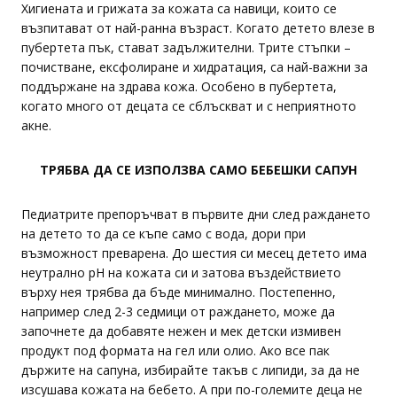
Хигиената и грижата за кожата са навици, които се
възпитават от най-ранна възраст. Когато детето влезе в
пубертета пък, стават задължителни. Трите стъпки –
почистване, ексфолиране и хидратация, са най-важни за
поддържане на здрава кожа. Особено в пубертета,
когато много от децата се сблъскват и с неприятното
акне.
ТРЯБВА ДА СЕ ИЗПОЛЗВА САМО БЕБЕШКИ САПУН
Педиатрите препоръчват в първите дни след раждането
на детето то да се къпе само с вода, дори при
възможност преварена. До шестия си месец детето има
неутрално pH на кожата си и затова въздействието
върху нея трябва да бъде минимално. Постепенно,
например след 2-3 седмици от раждането, може да
започнете да добавяте нежен и мек детски измивен
продукт под формата на гел или олио. Ако все пак
държите на сапуна, избирайте такъв с липиди, за да не
изсушава кожата на бебето. А при по-големите деца не