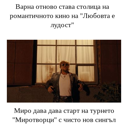
Варна отново става столица на
романтичното кино на "Любовта е
лудост"
Миро дава дава старт на турнето
"Миротворци" с чисто нов сингъл