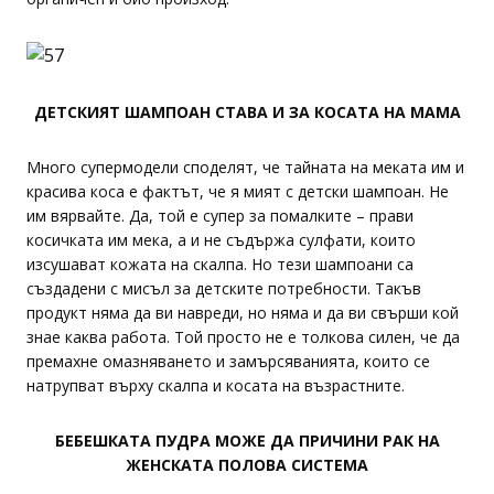
ДЕТСКИЯТ ШАМПОАН СТАВА И ЗА КОСАТА НА МАМА
Много супермодели споделят, че тайната на меката им и
красива коса е фактът, че я мият с детски шампоан. Не
им вярвайте. Да, той е супер за помалките – прави
косичката им мека, а и не съдържа сулфати, които
изсушават кожата на скалпа. Но тези шампоани са
създадени с мисъл за детските потребности. Такъв
продукт няма да ви навреди, но няма и да ви свърши кой
знае каква работа. Той просто не е толкова силен, че да
премахне омазняването и замърсяванията, които се
натрупват върху скалпа и косата на възрастните.
БЕБЕШКАТА ПУДРА МОЖЕ ДА ПРИЧИНИ РАК НА
ЖЕНСКАТА ПОЛОВА СИСТЕМА