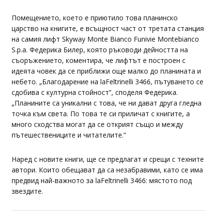
тишината на планината, заповядайте…”
Помещението, което е приютило това планинско
царство на книгите, е всъщност част от третата станция
на самия лифт Skyway Monte Bianco Funivie Montebianco
S.p.a. Федерика Билер, която ръководи дейността на
съоръжението, коментира, че лифтът е построен с
идеята човек да се приближи още малко до планината и
небето. „Благодарение на laFeltrinelli 3466, пътуването се
сдобива с културна стойност”, споделя Федерика.
„Планините са уникални с това, че ни дават друга гледна
точка към света. По това те си приличат с книгите, а
много сходства могат да се открият също и между
пътешествениците и читателите.”
Наред с новите книги, ще се предлагат и срещи с техните
автори. Които обещават да са незабравими, като се има
предвид най-важното за laFeltrinelli 3466: мястото под
звездите.