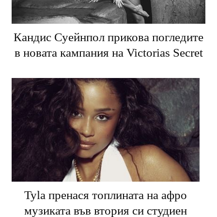
Кандис Суейнпол прикова погледите
в новата кампания на Victorias Secret
Tyla пренася топлината на афро