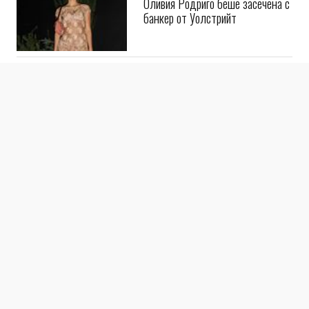
Оливия Родриго беше засечена с
банкер от Уолстрийт