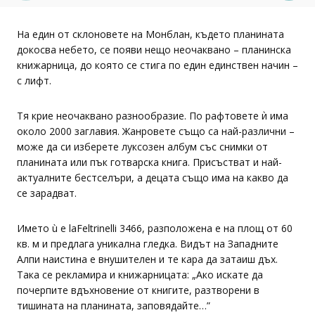
laFeltrinelli 3466
На един от склоновете на Монблан, където планината
докосва небето, се появи нещо неочаквано – планинска
книжарница, до която се стига по един единствен начин –
с лифт.
Тя крие неочаквано разнообразие. По рафтовете ѝ има
около 2000 заглавия. Жанровете също са най-различни –
може да си изберете луксозен албум със снимки от
планината или пък готварска книга. Присъстват и най-
актуалните бестселъри, а децата също има на какво да
се зарадват.
Името ù е laFeltrinelli 3466, разположена е на площ от 60
кв. м и предлага уникална гледка. Видът на Западните
Алпи наистина е внушителен и те кара да затаиш дъх.
Така се рекламира и книжарницата: „Ако искате да
почерпите вдъхновение от книгите, разтворени в