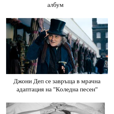
музиката във втория си студиен
албум
Джони Деп се завръща в мрачна
адаптация на "Коледна песен"