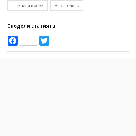
Instagram
актриса
Натали Портман
социални мрежи
Нова година
Сподели статията
Facebook
Twitter