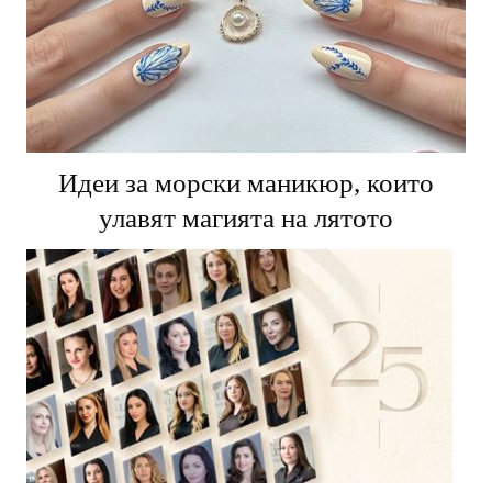
Идеи за морски маникюр, които
улавят магията на лятото