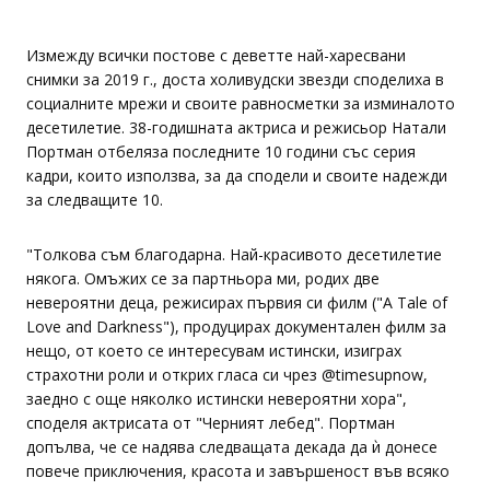
Измежду всички постове с деветте най-харесвани
снимки за 2019 г., доста холивудски звезди споделиха в
социалните мрежи и своите равносметки за изминалото
десетилетие. 38-годишната актриса и режисьор Натали
Портман отбеляза последните 10 години със серия
кадри, които използва, за да сподели и своите надежди
за следващите 10.
"Толкова съм благодарна. Най-красивото десетилетие
някога. Омъжих се за партньора ми, родих две
невероятни деца, режисирах първия си филм ("A Tale of
Love and Darkness"), продуцирах документален филм за
нещо, от което се интересувам истински, изиграх
страхотни роли и открих гласа си чрез @timesupnow,
заедно с още няколко истински невероятни хора",
споделя актрисата от "Черният лебед". Портман
допълва, че се надява следващата декада да ѝ донесе