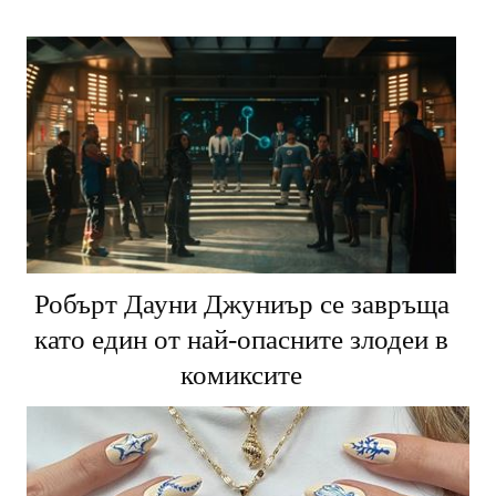
грандиозен финал
Робърт Дауни Джуниър се завръща
като един от най-опасните злодеи в
комиксите