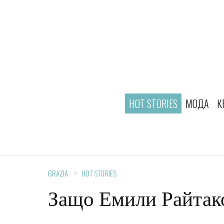
HOT STORIES
МОДА
К
GRAZIA
HOT STORIES
Защо Емили Райтако