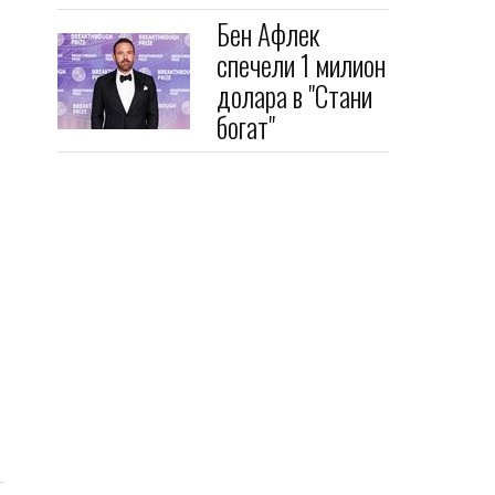
Бен Афлек
спечели 1 милион
долара в "Стани
богат"