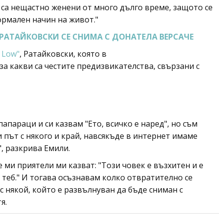
 са нещастно женени от много дълго време, защото се
нормален начин на живот."
РАТАЙКОВСКИ СЕ СНИМА С ДОНАТЕЛА ВЕРСАЧЕ
 Low"
, Ратайковски, която в
за какви са честите предизвикателства, свързани с
папараци и си казвам "Ето, всичко е наред", но съм
и път с някого и край, навсякъде в интернет имаме
", разкрива Емили.
ми приятели ми казват: "Този човек е възхитен и е
с теб." И тогава осъзнавам колко отвратително се
 с някой, който е развълнуван да бъде сниман с
я.