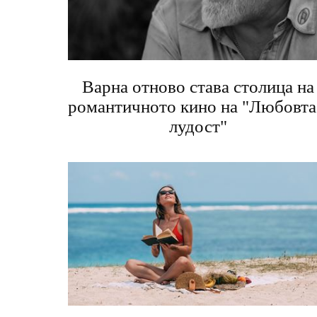
Варна отново става столица на
романтичното кино на "Любовта
лудост"