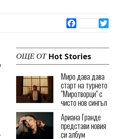
Facebook
Twitter
Hot Stories
ОЩЕ ОТ
и
Миро дава дава
старт на турнето
"Миротворци" с
чисто нов сингъл
Ариана Гранде
представи новия
си албум
т