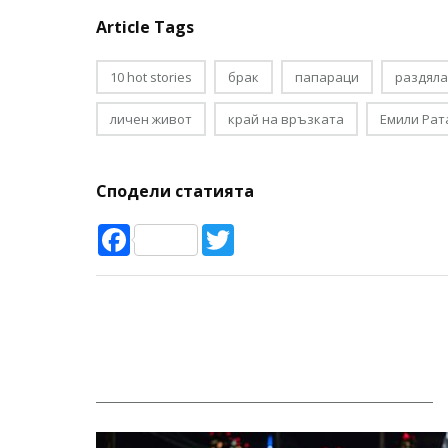
Article Tags
10 hot stories
брак
папараци
раздяла
личен живот
край на връзката
Емили Рат
Сподели статията
Facebook
Twitter