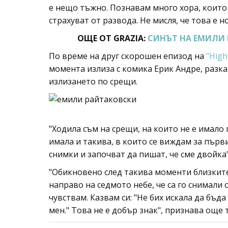
е нещо тъжно. Познавам много хора, които
страхуват от развода. Не мисля, че това е 
ОЩЕ ОТ GRAZIA:
СИНЪТ НА ЕМИЛИ 
По време на друг скорошен епизод на
"High
момента излиза с комика Ерик Андре, разка
излизането по срещи.
"Ходила съм на срещи, на които не е имало 
имала и такива, в които се виждам за първ
снимки и започват да пишат, че сме двойка
"Обикновено след такива моменти близките 
направо на седмото небе, че са го снимали 
чувствам. Казвам си: "Не бих искала да бъда
мен." Това не е добър знак", признава още т