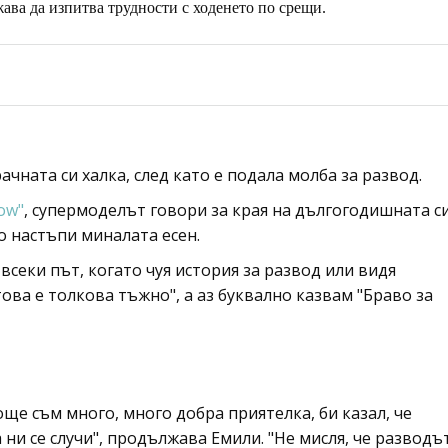
ава да изпитва трудности с ходенето по срещи.
ачната си халка, след като е подала молба за развод.
ow"
, супермоделът говори за края на дългогодишната с
о настъпи миналата есен.
 всеки път, когато чуя история за развод или видя
това е толкова тъжно", а аз буквално казвам "Браво за
 още съм много, много добра приятелка, би казал, че
ни се случи", продължава Емили. "Не мисля, че разводъ