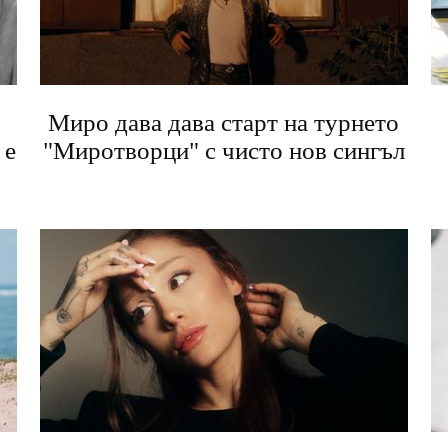
Миро дава дава старт на турнето
 е
"Миротворци" с чисто нов сингъл