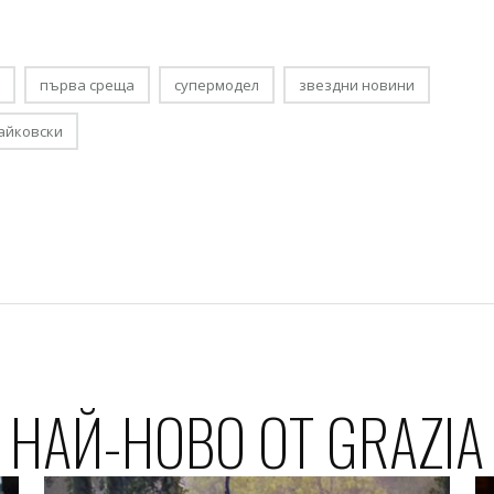
първа среща
супермодел
звездни новини
айковски
НАЙ-НОВО ОТ GRAZIA