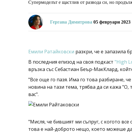
Супермоделът е щастлив от развода си, но продълж
Гергана Димитрова
05 февруари 2023
Емили Ратайковски
разкри, че е запазила бр
В последния епизод на своя подкаст
"High L
връзка със Себастиан Беър-МакКлард, койт
"Все още го пазя. Има го това разбиране, че
новина на тази тема, трябва да си кажа "О, 
вас".
"Мисля, че бившият ми съпруг, с когото все
това е най-доброто нещо, което можеше да 