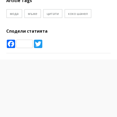
Article Tags
мода
мъже
цитати
коко шанел
Сподели статията
Facebook
Twitter