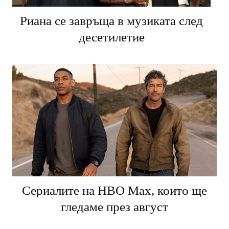
Риана се завръща в музиката след
десетилетие
Сериалите на HBO Max, които ще
гледаме през август