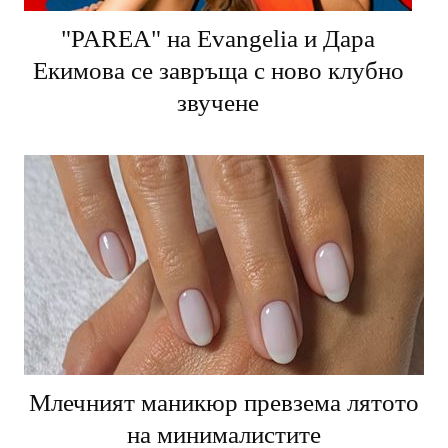
"PARЕA" на Evangelia и Дара
Екимова се завръща с ново клубно
звучене
Млечният маникюр превзема лятото