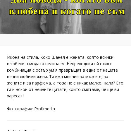
Икона на стила, Коко Шанел е жената, която всички
влюбени в модата величаем. Непреходният й стил в
комбинация с остър ум я превръщат в една от нашите
вечни любими жени. Тя има мнение за мъжете, за
жените и за парфюма, а това не е никак малко, нали? Ето
ги и някои от нейните цитати, които смятаме, че ще ви
харесат!
Фотография: Profimedia