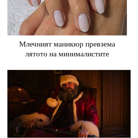
Млечният маникюр превзема
лятото на минималистите