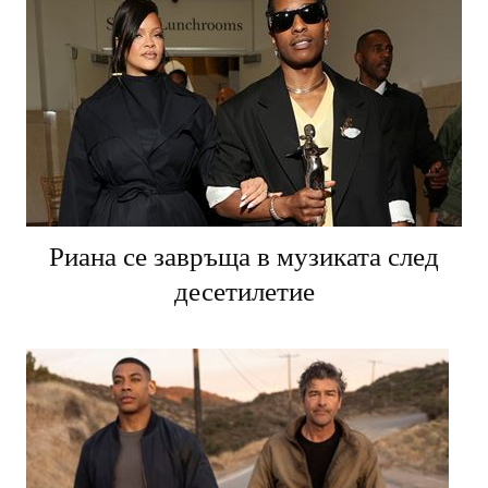
Риана се завръща в музиката след
десетилетие