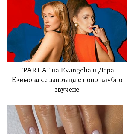
"PARЕA" на Evangelia и Дара
Екимова се завръща с ново клубно
звучене