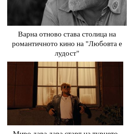
Варна отново става столица на
романтичното кино на "Любовта е
лудост"
Миро дава дава старт на турнето