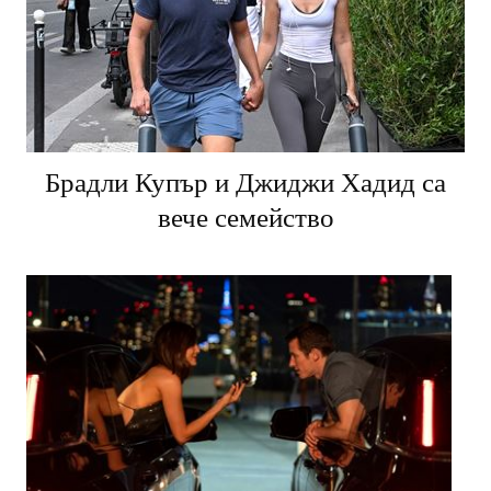
Брадли Купър и Джиджи Хадид са
вече семейство