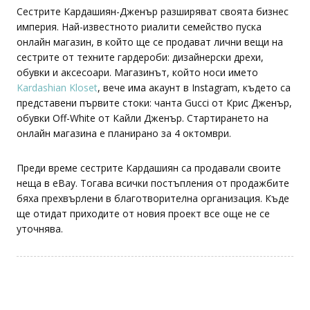
Сестрите Кардашиян-Дженър разширяват своята бизнес
империя. Най-известното риалити семейство пуска
онлайн магазин, в който ще се продават лични вещи на
сестрите от техните гардероби: дизайнерски дрехи,
обувки и аксесоари. Магазинът, който носи името
Kardashian Kloset
, вече има акаунт в Instagram, където са
представени първите стоки: чанта Gucci от Крис Дженър,
обувки Off-White от Кайли Дженър. Стартирането на
онлайн магазина е планирано за 4 октомври.
Преди време сестрите Кардашиян са продавали своите
неща в eBay. Тогава всички постъпления от продажбите
бяха прехвърлени в благотворителна организация. Къде
ще отидат приходите от новия проект все още не се
уточнява.