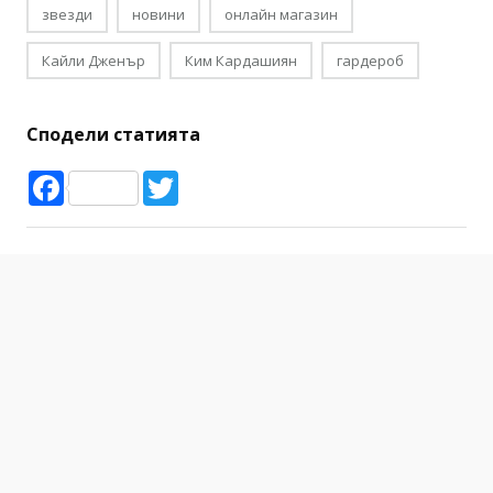
звезди
новини
онлайн магазин
Кайли Дженър
Ким Кардашиян
гардероб
Сподели статията
Facebook
Twitter