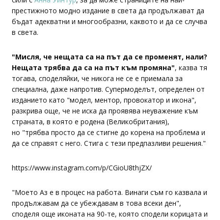
престижното модно издание в света да продължават да
бъдат адекватни и многообразни, каквото и да се случва
в света.
"Мисля, че нещата са на път да се променят, нали?
Нещата трябва да са на път към промяна"
, казва тя
тогава, споделяйки, че никога не се е приемала за
специална, даже напротив. Супермоделът, определен от
изданието като "модел, ментор, провокатор и икона",
разкрива още, че не иска да проявява неуважение към
страната, в която е родена (Великобритания),
но "трябва просто да се стигне до корена на проблема и
да се справят с него. Стига с тези предпазливи решения."
https://www.instagram.com/p/CGioU8thjZX/
"Моето Аз е в процес на работа. Винаги съм го казвала и
продължавам да се убеждавам в това всеки ден",
споделя още иконата на 90-те, която сподели корицата и