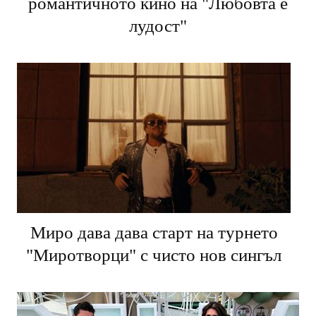
романтичното кино на "Любовта е
лудост"
Миро дава дава старт на турнето
"Миротворци" с чисто нов сингъл