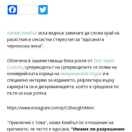
Facebook
Twitter
Наоми Кембъл
иска веднъж завинаги да сложи край на
расисткия и сексистки стереотип за "ядосаната
чернокожа жена".
Облечена в зашеметяваща бяла рокля от
Dior Haute
Couture
, супермоделът на супермоделите се появи на
ноемврийската корица на
американския Vogue
и в
специално интервю за изданието, рефлектира върху
кариерата си и дискриманацията, която е срещнала по
пътя си към успеха.
https://www.instagram.com/p/CGhxogtHMvn/
"Приключих с това", казва Кембъл по отношение на
критиките, че често е ядосана.
"Имаме ли разрешение