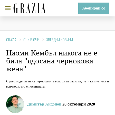
Абонирай се
GRAZIA
ОЧИ В ОЧИ
ЗВЕЗДНИ НОВИНИ
Наоми Кембъл никога не е
била "ядосана чернокожа
жена"
Супермоделът на супермоделите говори за расизма, пътя към успеха и
всичко, което е постигнала.
Димитър Андонов
20 октомври 2020