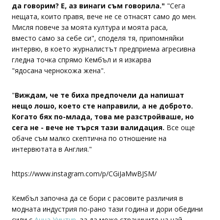
да говорим? Е, аз винаги съм говорила."
"Сега
нещата, които правя, вече не се отнасят само до мен.
Мисля повече за моята култура и моята раса,
вместо само за себе си", споделя тя, припомняйки
интервю, в което журналистът предприема агресивна
гледна точка спрямо Кембъл и я изкарва
"ядосана чернокожа жена".
"
Виждам, че те биха предпочели да напишат
нещо лошо, което сте направили, а не доброто.
Когато бях по-млада, това ме разстройваше, но
сега не - вече не търся тази валидация.
Все още
обаче съм малко скептична по отношение на
интервютата в Англия."
https://www.instagram.com/p/CGiJaMwBJSM/
Кембъл започна да се бори с расовите различия в
модната индустрия по-рано тази година и дори обедини
сили с
Анна Уинтур
, за да може страниците на най-