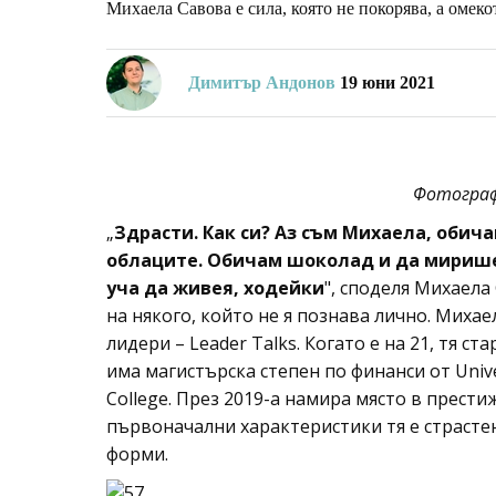
Михаела Савова е сила, която не покорява, а омекот
Димитър Андонов
19 юни 2021
Фотограф
„
Здрасти. Как си? Аз съм Михаела, обич
облаците. Обичам шоколад и да мирише 
уча да живея, ходейки
", споделя Михаела
на някого, който не я познава лично. Михае
лидери – Leader Talks. Когато е на 21, тя с
има магистърска степен по финанси от Unive
College. През 2019-а намира място в престиж
първоначални характеристики тя е страсте
форми.