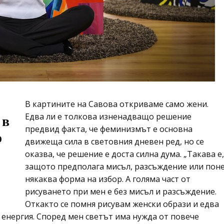
В картините на Савова откриваме само жени.
Едва ли е толкова изненадващо решение
 в
предвид факта, че феминизмът е основна
о
движеща сила в световния дневен ред, но се
оказва, че решение е доста силна дума. „Такава е,
защото предполага мисъл, разсъждение или пон
някаква форма на избор. А голяма част от
рисуването при мен е без мисъл и разсъждение.
Откакто се помня рисувам женски образи и едва
а енергия. Според мен светът има нужда от повече