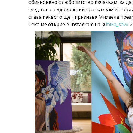
обикновено с любопитство изчаквам, за да 
след това, с удоволствие разказвам истории
става каквото ще", признава Михаела през 
нека ме открие в Instagram на @
mika_savv
и