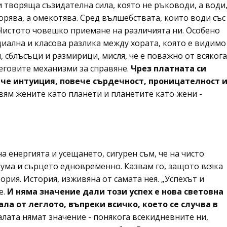
 творяща съзидателна сила, която не ръководи, а води
орява, а омекотява. Сред вълшебствата, които води със
. Чистото човешко приемане на различията ни. Особено
иална и класова разлика между хората, която е видимо
 сблъсъци и размирици, мисля, че е поважно от всякога
неговите механизми за справяне.
Чрез платната си
ече интуиция, повече сърдечност, проницателност 
вям жените като планети и планетите като жени -
а енергията и усещането, сигурен съм, че на чисто
зума и сърцето едновременно. Казвам го, защото всяка
ория. История, изживяна от самата нея. „Успехът и
е.
И няма значение дали този успех е нова световна
ала от леглото, въпреки всичко, което се случва в
лата нямат значение - понякога всекидневните ни,