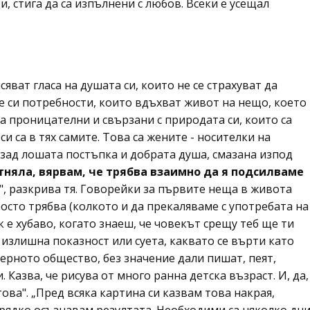
, стига да са изпълнени с любов. Всеки е усещал
яват гласа на душата си, които не се страхуват да
те си потребности, които вдъхват живот на нещо, което
са проницателни и свързани с природата си, които са
и са в тях самите. Това са жените - носителки на
 зад лошата постъпка и добрата душа, смазана изпод
тняла, вярвам, че трябва взаимно да я подсилваме
", разкрива тя. Говорейки за първите неща в живота
просто трябва (колкото и да прекаляваме с употребата на
к е хубаво, когато знаеш, че човекът срещу теб ще ти
излишна показност или суета, каквато се върти като
ерното общество, без значение дали пишат, пеят,
. Казва, че рисува от много ранна детска възраст. И, да,
 това". „Пред всяка картина си казвам това накрая,