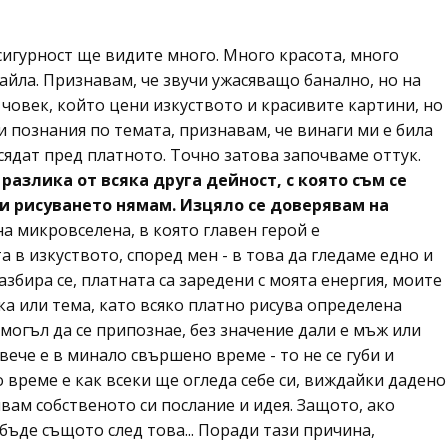
сигурност ще видите много. Много красота, много
йла. Признавам, че звучи ужасяващо банално, но на
 човек, който цени изкуството и красивите картини, но
и познания по темата, признавам, че винаги ми е била
сядат пред платното. Точно затова започваме оттук.
 разлика от всяка друга дейност, с която съм се
и рисуването нямам. Изцяло се доверявам на
а микровселена, в която главен герой е
 в изкуството, според мен - в това да гледаме едно и
збира се, платната са заредени с моята енергия, моите
ка или тема, като всяко платно рисува определена
 могъл да се припознае, без значение дали е мъж или
вече е в минало свършено време - то не се губи и
о време е как всеки ще огледа себе си, виждайки дадено
пвам собственото си послание и идея. Защото, ако
бъде същото след това... Поради тази причина,