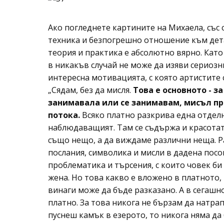
Ако погледнете картините на Михаела, със 
техника и безпогрешно отношение към дета
теория и практика е абсолютно вярно. Като
в никакъв случай не може да изяви сериозн
интересна мотивацията, с която артистите 
„Сядам, без да мисля.
Това е основното - за
занимавала или се занимавам, мисъл пр
потока.
Всяко платно разкрива една отделн
наблюдаващият. Там се съдържа и красотата
също нещо, а да виждаме различни неща. Ра
послания, символика и мисли в дадена посо
проблематика и търсения, с които човек би
жена. Но това какво е вложено в платното, 
винаги може да бъде разказано. А в сегашн
платно. За това никога не бързам да натра
пуснеш камък в езерото, то никога няма да 