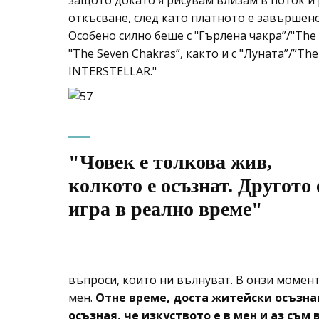
защото докато я рисувам влизам в поток и
откъсване, след като платното е завършено,
Особено силно беше с "Гърлена чакра”/"The 
"The Seven Chakras”, както и с "Луната”/”Th
INTERSTELLAR."
"Човек е толкова жив,
колкото е осъзнат. Другото 
игра в реално време"
въпроси, които ни вълнуват. В онзи момент 
мен.
Отне време, доста житейски осъзнав
осъзная, че изкуството е в мен и аз съм 