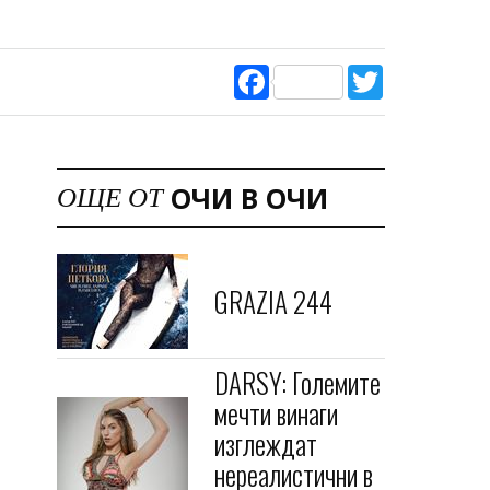
Facebook
Twitter
ОЧИ В ОЧИ
ОЩЕ ОТ
GRAZIA 244
DARSY: Големите
мечти винаги
изглеждат
нереалистични в