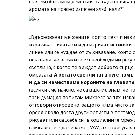
съвсем обичайни действия, са вдъхновяващи
аромата на прясно изпечен хляб, нали?"
„Вдъхновяват ме жените, които пеят и извис
изразяват силата си и да изричат истински
линее или се нуждае от съживяване, които 
осъзнали, че всичките им необходими ресурс
светлина, с която те виждат доброто сърце
омразата.
А когато светлината ни е помъ
и да си наместваме короните на главите
(всички сме наясно, че са важни), знам, че 
тази дума) да попитам Михаела за тях. Няка
отговори откровено, защото няма място за 
ореол около доста други артисти в постмод
рисуват или са „себе си" в социалните мрежи
случвало се е да си каже „УАУ, аз нарисувах