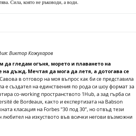
ява. Сила, която не ръководи, а води.
ия: Виктор Кожухаров
ам да гледам огъня, морето и плаването на
на дъжд. Мечтая да мога да летя, а дотогава се
 Савова в отговор на моя въпрос как би се представила
ла е създател на единствения по рода си шоу формат за
тартира co-working пространството 1Hub, а зад гърба си
rsité de Bordeaux, както и експертизата на Babson
ната класация на Forbes "30 под 30”, но отвъд тези
н любител на изкуството във всички негови възможни