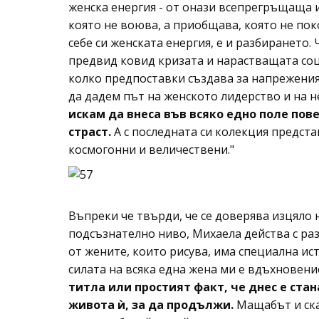
женска енергия - от онази всепрегръщаща и
която не воюва, а приобщава, която не пок
себе си женската енергия, е и разбирането
предвид ковид кризата и нарастващата соц
колко предпоставки създава за напрежения,
да дадем път на женското лидерство и на 
искам да внеса във всяко едно поле пов
страст.
А с последната си колекция предста
космогонни и величествени."
Въпреки че твърди, че се доверява изцяло н
подсъзнателно ниво, Михаела действа с ра
от жените, които рисува, има специална ист
силата на всяка една жена ми е вдъхновени
титла или простият факт, че днес е стан
живота ѝ, за да продължи.
Мащабът и ска