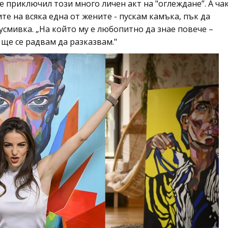
е приключил този много личен акт на "оглеждане”. А ча
те на всяка една от жените - пускам камъка, пък да
усмивка. „На който му е любопитно да знае повече –
 ще се радвам да разказвам."