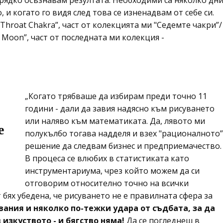
 рядко осъзнавам резултата. Необходими са няколко дн
 и когато го видя след това се изненадвам от себе си.
Throat Chakra”, част от колекцията ми "Седемте чакри”/
e Moon”, част от последната ми колекция -
„Когато трябваше да избирам преди точно 11
години - дали да завия надясно към рисуването
или наляво към математиката. Да, лявото ми
е
полукълбо тогава надделя и взех "рационалното”
решение да следвам бизнес и предприемачество.
В процеса се влюбих в статистиката като
инструментариума, чрез който можем да си
отговорим относително точно на всички
бях убедена, че рисуването не е правилната сфера за
ания и няколко по-тежки удара от съдбата, за да
в изкуството - и бягство няма!
Да се погледнеш в