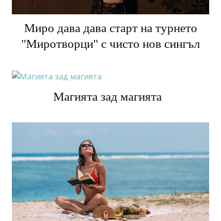
Миро дава дава старт на турнето
"Миротворци" с чисто нов сингъл
Магията зад магията