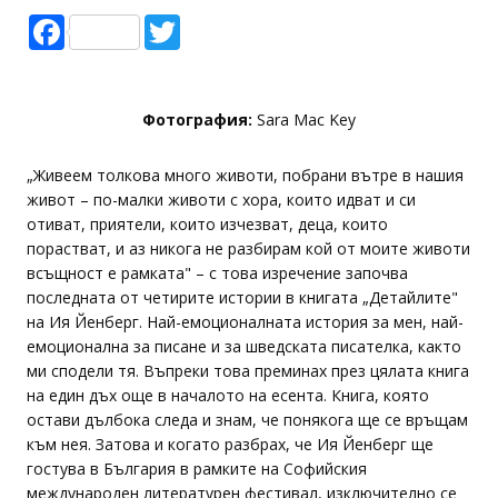
Facebook
Twitter
Фотография:
Sara Mac Key
„Живеем толкова много животи, побрани вътре в нашия
живот – по-малки животи с хора, които идват и си
отиват, приятели, които изчезват, деца, които
порастват, и аз никога не разбирам кой от моите животи
всъщност е рамката" – с това изречение започва
последната от четирите истории в книгата „Детайлите"
на Ия Йенберг. Най-емоционалната история за мен, най-
емоционална за писане и за шведската писателка, както
ми сподели тя. Въпреки това преминах през цялата книга
на един дъх още в началото на есента. Книга, която
остави дълбока следа и знам, че понякога ще се връщам
към нея. Затова и когато разбрах, че Ия Йенберг ще
гостува в България в рамките на Софийския
международен литературен фестивал, изключително се