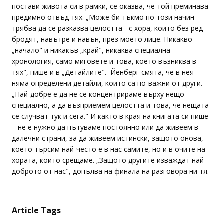
постави живота си в рамки, се оказва, че той преминава
предимно отвъд тях. „Може би тъкмо по този начин
трябва да се разказва целостта - с хора, които без ред
бродят, навътре и навън, през моето лице. Никакво
„начало" и никакъв „край", никаква специална
хронология, само миговете и това, което възниква в
тях", пише и в „Детайлите". Йенберг смята, че в нея
няма определени детайли, които са по-важни от други.
„Най-добре е да не се концентрираме върху нещо
специално, а да възприемем целостта и това, че нещата
се случват тук и сега." И както в края на книгата си пише
– не е нужно да пътуваме постоянно или да живеем в
далечни страни, за да живеем истински, защото онова,
което търсим най-често е в нас самите, но и в очите на
хората, които срещаме. „Защото другите изваждат най-
доброто от нас", допълва на финала на разговора ни тя.
Article Tags