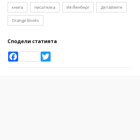
книга
писателка
Ия Йенберг
Детайлите
Orange Books
Сподели статията
Facebook
Twitter