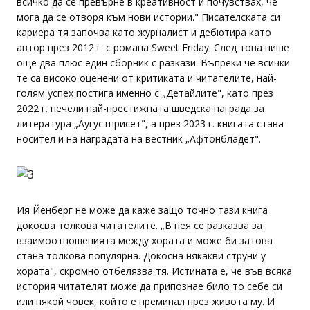
всичко да се превърне в креативност и почувствах, че
мога да се отворя към нови истории." Писателската си
кариера тя започва като журналист и дебютира като
автор през 2012 г. с романа Sweet Friday. След това пише
още два плюс един сборник с разкази. Въпреки че всички
те са високо оценени от критиката и читателите, най-
голям успех постига именно с „Детайлите", като през
2022 г. печели най-престижната шведска награда за
литература „Аугустприсет", а през 2023 г. книгата става
носител и на наградата на вестник „Афтонбладет".
Ия Йенберг не може да каже защо точно тази книга
докосва толкова читателите. „В нея се разказва за
взаимоотношенията между хората и може би затова
стана толкова популярна. Докосна някакви струни у
хората", скромно отбелязва тя. Истината е, че във всяка
история читателят може да припознае било то себе си
или някой човек, който е преминал през живота му. И