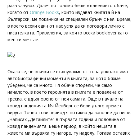
развълнувах. Далеч по-голямо беше вълнението обаче,
когато от
Orange Books
, които издават книгата ѝ на
български, ме поканиха на специален брънч с нея. Време,
в което всеки един от нас успя да си поговори лично с
писателката. Привилегия, за която всеки booklover като
мен си мечтае.
Оказа се, че всички се вълнувахме от това доколко има
автобиографични моменти в книгата, защото бяхме
убедени, че са много. Тя обаче сподели, че само
началото, в което героинята в книгата е повалена от
треска, е вдъхновено от нея самата. Още в начало на
ковид пандемията Ия Йенберг се бори дълго време с
вируса. Точно този период я потиква да започне да пише.
„Написах „Детайлите" в първата година и половина от
ковид пандемията. Беше период, в който нещата в
живота ми вървяха ту нагоре, ту надолу. Тогава оставих