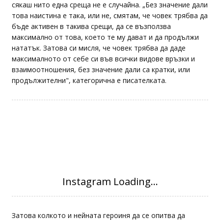
сякаш нито една среща не е случайна. „Без значение дали
това наистина е така, или не, смятам, че човек трябва да
бъде активен в такива срещи, да се възползва
максимално от това, което те му дават и да продължи
нататък. Затова си мисля, че човек трябва да даде
максималното от себе си във всички видове връзки и
взаимоотношения, без значение дали са кратки, или
продължителни", категорична е писателката.
Затова колкото и нейната героиня да се опитва да