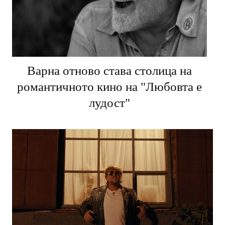
Варна отново става столица на
романтичното кино на "Любовта е
лудост"