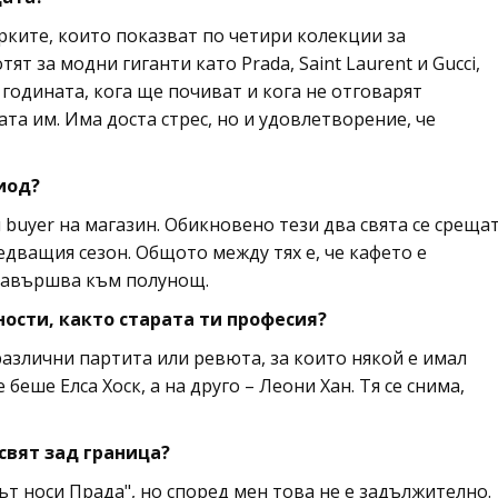
арките, които показват по четири колекции за
ят за модни гиганти като Prada, Saint Laurent и Gucci,
 годината, кога ще почиват и кога не отговарят
ата им. Има доста стрес, но и удовлетворение, че
иод?
и buyer на магазин. Обикновено тези два свята се среща
едващия сезон. Общото между тях е, че кафето е
 завършва към полунощ.
ности, както старата ти професия?
азлични партита или ревюта, за които някой е имал
беше Елса Хоск, а на друго – Леони Хан. Тя се снима,
свят зад граница?
ът носи Прада", но според мен това не е задължително.