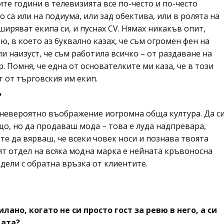
те години в телевизията все по-често и по-често
о са или на подиума, или зад обектива, или в ролята на
ширяват екипа си, и пуснах CV. Нямах никакъв опит,
, в което аз буквално казах, че съм огромен фен на
и наизуст, че съм работила всичко – от раздаване на
р. Помня, че една от основателките ми каза, че в този
т от търговския им екип.
?
а невероятно въображение иогромна обща култура. Да с
о, но да продаваш мода – това е луда надпревара,
 те да вярваш, че всеки човек носи и познава твоята
ят отдел на всяка модна марка е нейната кръвоносна
тдели с обратна връзка от клиентите.
ано, когато не си просто гост за ревю в него, а си
дата?