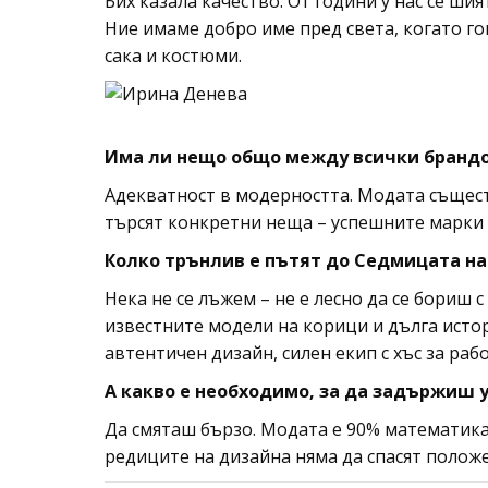
Бих казала качество. От години у нас се ши
Ние имаме добро име пред света, когато г
сака и костюми.
Има ли нещо общо между всички брандов
Адекватност в модерността. Модата същест
търсят конкретни неща – успешните марки п
Колко трънлив е пътят до Седмицата на
Нека не се лъжем – не е лесно да се бориш 
известните модели на корици и дълга истор
автентичен дизайн, силен екип с хъс за ра
А какво е необходимо, за да задържиш 
Да смяташ бързо. Модата е 90% математика 
редиците на дизайна няма да спасят полож