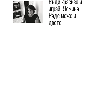
Бъди красива и
играй: Ясмина
Раде може и
двете
и