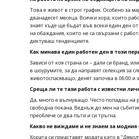
Това е живот в строг график. Особено за м
дванадесет месеца. Всички хора, които работ
знаят къде ще бъдат във всеки един ден от
на обаждания, които не са свързани с работ
диктуваш тенденциите.
Как минава един работен ден в този пер
Зависи от коя страна си – дали си бранд, ил
в шоурумите, за да направят селекция за сл
животоспасяващо, денят започва в 06:00 и
Среща ли те тази работа с известни лич
Да, много е вълнуващо. Често попадаш на р
свободна покана. Веднъж до мен на събитие 
преоблече се два пъти и си тръгна.
Какво не виждаме и не знаем за модния 
Хората си представят модата като в "Дявол