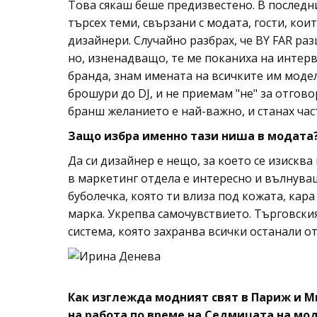
Това сякаш беше предизвестено. В последни
търсех теми, свързани с модата, гости, коит
дизайнери. Случайно разбрах, че BY FAR раз
но, изненадващо, те ме поканиха на интервю
бранда, знам имената на всичките им модел
брошури до DJ, и не приемам "не" за отгово
бранш желанието е най-важно, и станах час
Защо избра именно тази ниша в модата
Да си дизайнер е нещо, за което се изискв
в маркетинг отдела е интересно и вълнуващ
буболечка, която ти влиза под кожата, кара
марка. Укрепва самочувствието. Търговски
система, която захранва всички останали о
Как изглежда модният свят в Париж и Мил
на работа по време на Седмицата на мо