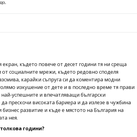
що.
екран, където повече от десет години тя ни среща
 и от социалните мрежи, където редовно споделя
разсмива, карайки съпруга си да коментира модни
олямо изкушение от дете и в последно време тя прави
та най-успешните и впечатляващи български
а да прескочи високата бариера и да излезе в чужбина
и бизнес развитие и къде е мястото на България на
та нея.
 толкова години?