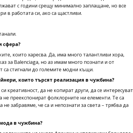
лжават с години срещу минимално заплащане, но все
ри в работата си, ако са щастливи.
танали.
и сфера?
ките, които харесва. Да, има много талантливи хора,
з за Balenciaga, но аз имам много познати и от
ст са стигнали до големите модни къщи.
айнери, които търсят реализация в чужбина?
си креативност, да не копират други, да се интересуват
да не преекспонират фолклорните ни елементи. Те са
 не забравяме, че са и непознати за света – трябва да
 мода в чужбина?