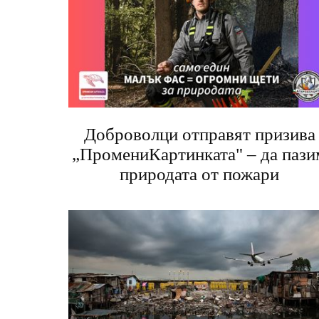
Доброволци отправят призива
„ПромениКартинката" – да пази
природата от пожари