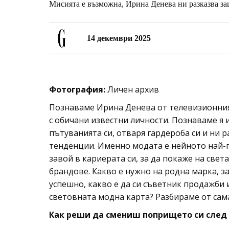
Мисията е възможна, Ирина Денева ни разказва за
14 декември 2025
Фотография:
Личен архив
Познаваме Ирина Денева от телевизионния 
с обичани известни личности. Познаваме я
пътуванията си, отваря гардероба си и ни 
тенденции. Именно модата е нейното най-г
завой в кариерата си, за да покаже на све
брандове. Какво е нужно на родна марка, з
успешно, какво е да си съветник продажби 
световната модна карта? Разбираме от сама
Как реши да смениш попрището си след