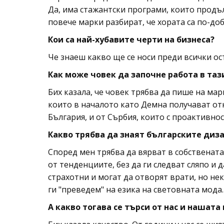
Да, има стажантски програми, които продъ
повече марки разбират, че хората са по-доб
Кои са най-хубавите черти на бизнеса?
Че знаеш какво ще се носи преди всички ос
Как може човек да започне работа в таз
Бих казала, че човек трябва да пише на мар
които в началото като Демна получават отка
България, и от Сърбия, които с проактивно
Какво трябва да знаят българските диз
Според мен трябва да вярват в собствената 
от тенденциите, без да ги следват сляпо и 
страхотни и могат да отворят врати, но нека
ги "преведем" на езика на световната мода.
А какво тогава се търси от нас и нашата