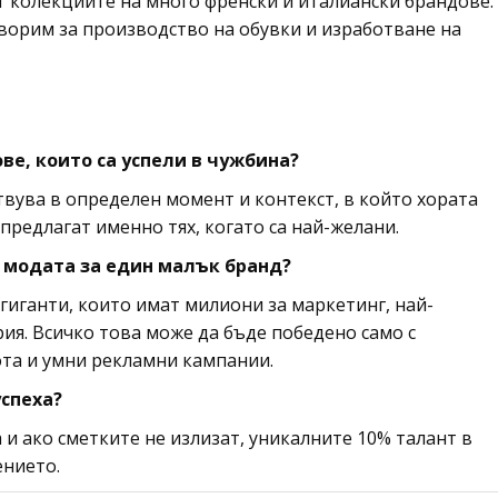
ят колекциите на много френски и италиански брандове.
оворим за производство на обувки и изработване на
е, които са успели в чужбина?
вува в определен момент и контекст, в който хората
редлагат именно тях, когато са най-желани.
 модата за един малък бранд?
с гиганти, които имат милиони за маркетинг, най-
ия. Всичко това може да бъде победено само с
бота и умни рекламни кампании.
успеха?
и ако сметките не излизат, уникалните 10% талант в
ението.