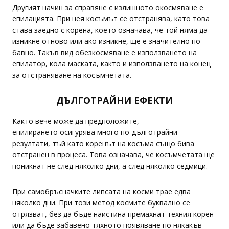
Другият начин за справяне с излишното окосмяване е
епилацията. При нея косъмът се отстранява, като това
става заедно с корена, което означава, че той няма да
изникне отново или ако изникне, ще е значително по-
бавно. Такъв вид обезкосмяване е използването на
епилатор, кола маската, както и използването на конец
за отстраняване на косъмчетата.
ДЪЛГОТРАЙНИ ЕФЕКТИ
Както вече може да предположите,
епилирането осигурява много по-дълготрайни
резултати, тъй като коренът на косъма също бива
отстранен в процеса. Това означава, че косъмчетата ще
поникнат не след няколко дни, а след няколко седмици.
При самобръсначките липсата на косми трае едва
няколко дни. При този метод космите буквално се
отрязват, без да бъде наистина премахнат техния корен
или да бъде забавено тяхното появяване по някакъв