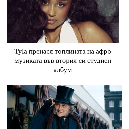
Tyla пренася топлината на афро
музиката във втория си студиен
албум