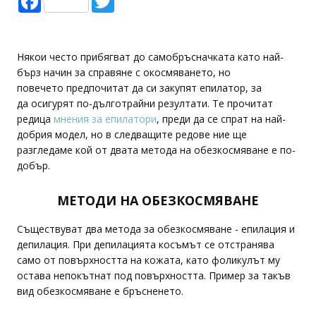
Някои често прибягват до самобръсначката като най-
бърз начин за справяне с окосмяването, но
повечето предпочитат да си закупят епилатор, за
да осигурят по-дълготрайни резултати. Те прочитат
редица
мнения за епилатори
, преди да се спрат на най-
добрия модел, но в следващите редове ние ще
разгледаме кой от двата метода на обезкосмяване е по-
добър.
МЕТОДИ НА ОБЕЗКОСМЯВАНЕ
Съществуват два метода за обезкосмяване - епилация и
депилация. При депилацията косъмът се отстранява
само от повърхността на кожата, като фоликулът му
остава непокътнат под повърхността. Пример за такъв
вид обезкосмяване е бръсненето.