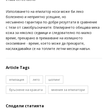
Използването на епилатор носи може би леко
болезнено и неприятно усещане, но
несъмнено гарантира по-добри резултати в сравнение
с тези от самобръсначките. Епилирането обещава мека
кожа за няколко седмици и следователно по-малко
време, прекарано в премахване на излишното
окосмяване - време, което може да прекарате,
наслаждавайки се на топлите летни месеци навън.
Article Tags
епилация
лято
шопинг
бръснене на краката
мнения за епилатори
Сподели статията