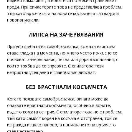
видимо намаляват, а новите са по-меки в сравнение с
преди. При епилаторите това не представлява проблем,
тъй като връхчетата на новите косъмчета са гладки и
новопоникнали.
ЛИПСА НА ЗАЧЕРВЯВАНИЯ
При употребата на самобръсначка, кожата наистина
става гладка на момента, но много често по-късно се
появяват зачервявания, петна или дори възпаления, с
които трябва да се справяте. С епилатора тези
неприятни усещания и главоболия липсват.
БЕЗ ВРАСТНАЛИ КОСЪМЧЕТА
Когато ползвате самобръсначка, винаги може да
очаквате врастнали косъмчета, особено в зоните,
където кожата се трие. С епилатора това не е проблем,
тъй като самият корен на косъма е отстранен, той се
изгражда изцяло наново, а поникването на връхчето
става естествено.