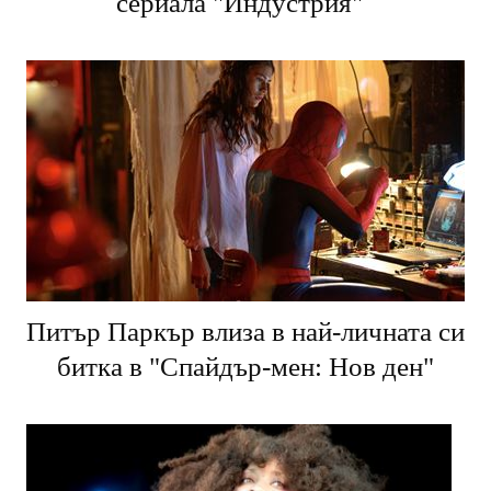
сериала "Индустрия"
Питър Паркър влиза в най-личната си
битка в "Спайдър-мен: Нов ден"