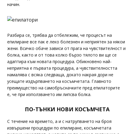
начин.
Разбира се, трябва да отбележим, че процесът на
епилиране все пак е леко болезнен и неприятен за някои
жени. Всичко обаче зависи от прага на чувствителност и
болка, както и от това колко бързо тялото ви ще се
адаптира към новата процедура. Обикновено най-
неприятна е първата процедура, а чувствителността
намалява с всяка следваща, докато накрая дори не
усещате издърпването на косъмчетата. Главното
преимущество на самобръсначките пред епилаторите
е, че при използването им липсва болка.
ПО-ТЪНКИ НОВИ КОСЪМЧЕТА
С течение на времето, а и с натрупването на броя
извършени процедури по епилиране, косъмчетата