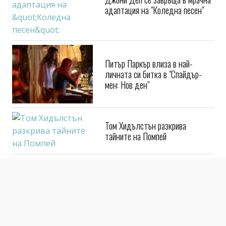
адаптация на "Коледна песен"
Питър Паркър влиза в най-
личната си битка в "Спайдър-
мен: Нов ден"
Том Хидълстън разкрива
тайните на Помпей