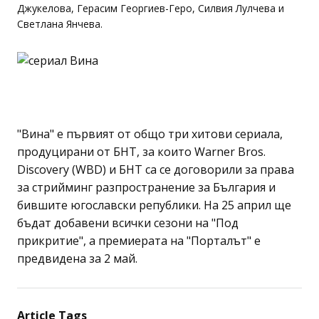
Джукелова, Герасим Георгиев-Геро, Силвия Лулчева и
Светлана Янчева.
"Вина" е първият от общо три хитови сериала,
продуцирани от БНТ, за които Warner Bros.
Discovery (WBD) и БНТ са се договорили за права
за стрийминг разпространение за България и
бившите югославски републики. На 25 април ще
бъдат добавени всички сезони на "Под
прикритие", а премиерата на "Порталът" е
предвидена за 2 май.
Article Tags