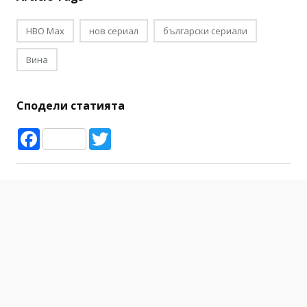
HBO Max
нов сериал
български сериали
Вина
Сподели статията
Facebook
Twitter