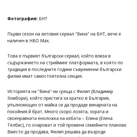
Фотография:
БНТ
Първи сезон на хитовия сериал "Вина" на БНТ, вече е
наличен в HBO Max.
Това е първият български сериал, който влиза в
съдържанието на стрийминг платформата, в която по
традиция в последните години съвременни български
филми имат самостоятелна секция.
Историята на "Вина" ни среща с Филип (Владимир
Зомбори), който пристига за кратко в България,
упълномощен от майка си да продаде винарната на
покойния й брат. Много скоро лозята, хората и
своенравната еноложка на избата – Елина (Елена
Телбис), го очароват и той променя семейните планове.
Вместо да продава, Филип решава да възроди