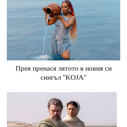
Прея пренася лятото в новия си
сингъл "KOJA"