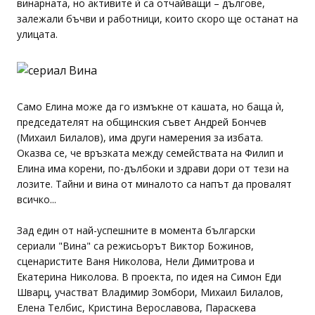
винарната, но активите ѝ са отчайващи – дългове,
залежали бъчви и работници, които скоро ще останат на
улицата.
Само Елина може да го измъкне от кашата, но баща ѝ,
председателят на общинския съвет Андрей Бончев
(Михаил Билалов), има други намерения за избата.
Оказва се, че връзката между семействата на Филип и
Елина има корени, по-дълбоки и здрави дори от тези на
лозите. Тайни и вина от миналото са напът да провалят
всичко...
Зад един от най-успешните в момента български
сериали "Вина" са режисьорът Виктор Божинов,
сценаристите Ваня Николова, Нели Димитрова и
Екатерина Николова. В проекта, по идея на Симон Еди
Шварц, участват Владимир Зомбори, Михаил Билалов,
Елена Телбис, Кристина Верославова, Параскева