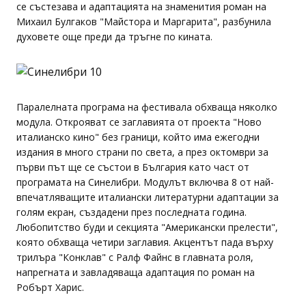
се състезава и адаптацията на знаменития роман на
Михаил Булгаков "Майстора и Маргарита", разбунила
духовете още преди да тръгне по кината.
Паралелната програма на фестивала обхваща няколко
модула. Открояват се заглавията от проекта "Ново
италианско кино" без граници, който има ежегодни
издания в много страни по света, а през октомври за
първи път ще се състои в България като част от
програмата на Синелибри. Модулът включва 8 от най-
впечатляващите италиански литературни адаптации за
голям екран, създадени през последната година.
Любопитство буди и секцията "Американски прелести",
която обхваща четири заглавия. Акцентът пада върху
трилъра "Конклав" с Ралф Файнс в главната роля,
напрегната и завладяваща адаптация по роман на
Робърт Харис.