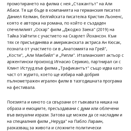
промотирането на филма с нея „Стажантът" на Али
Абаси. Тя ще бъде в компанията на германския писател
Даниел Келман, белгийската писателка Кристин Льоненс,
която е авторка на романа, по който е създаден
спечелилият „Оскар" филм „Джоджо Заека" (2019) на
Тайка Уайтити с участието на Скарлет Йохансон. Към
тях се присъединява и американската актриса Ан Кюсак,
позната от участието си в „Анатомията на Грей",
„Кости", „Али Макбийл" и „Рипли". Италианският актьор с
аржентински произход Игнасио Серикио, партнирал си с
Клинт Истууд във филма „Трафикантът" също идва като
част от журито, което ще избира най-добрия
пълнометражен игрален филм в тазгодишната програма
на фестивала.
Поезията и киното са свързани от гъвкавата нишка на
образа и емоциите, пресъздавани с думи или облечени
във визуални изрази. Затова ще можем да се насладим и
на специалния филм „Неруда" на Пабло Лараин,
разказващ за живота и сложните политически