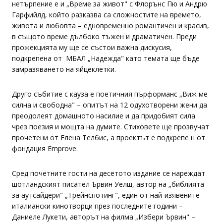
нетърпение е и „Време за живот" с Флорънс Пю и Андрю
Гарфийлд, който разказва са сложностите на времето,
живота и любовта – едновременно романтичен и красив,
в същото време дълбоко тъжен и драматичен. Преди
прожекцията му ще се състои важна дискусия,
подкрепена от МБАЛ „Надежда" като темата ще бъде
замразяването на яйцеклетки.
Друго събитие с кауза е поетичния пърформанс „Виж ме
силна и свободна" – опитът на 12 одухотворени жени да
преодолеят домашното насилие и да придобият сила
чрез поезия и мощта на думите. Стиховете ще прозвучат
прочетени от Елена Телбис, а проектът е подкрепе н от
фондация Emprove.
Сред почетните гости на десетото издание се нареждат
шотландският писател Ървин Уелш, автор на „библията
за аутсайдери" „Трейнспотинг", един от най-изявените
италиански кинотворци през последните години –
Даниеле Лукети, авторът на филма „Избери Ървин" –