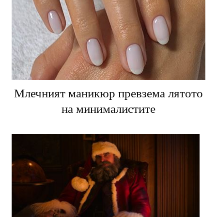
Млечният маникюр превзема лятото
на минималистите