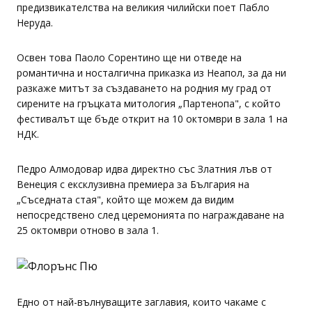
предизвикателства на великия чилийски поет Пабло
Неруда.
Освен това Паоло Сорентино ще ни отведе на
романтична и носталгична приказка из Неапол, за да ни
разкаже митът за създаването на родния му град от
сирените на гръцката митология „Партенопа", с който
фестивалът ще бъде открит на 10 октомври в зала 1 на
НДК.
Педро Алмодовар идва директно със Златния лъв от
Венеция с ексклузивна премиера за България на
„Съседната стая", който ще можем да видим
непосредствено след церемонията по награждаване на
25 октомври отново в зала 1.
Едно от най-вълнуващите заглавия, които чакаме с