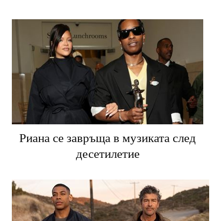
Риана се завръща в музиката след
десетилетие