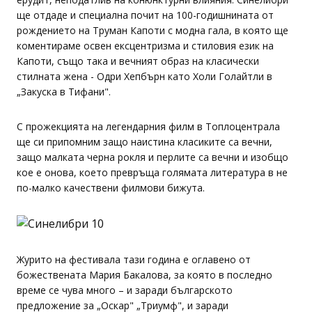
ще отдаде и специална почит на 100-годишнината от
рождението на Труман Капоти с модна гала, в която ще
коментираме освен ексцентризма и стиловия език на
Капоти, също така и вечният образ на класически
стилната жена - Одри Хепбърн като Холи Голайтли в
„Закуска в Тифани".
С прожекцията на легендарния филм в Топлоцентрала
ще си припомним защо наистина класиките са вечни,
защо малката черна рокля и перлите са вечни и изобщо
кое е онова, което превръща голямата литература в не
по-малко качествени филмови бижута.
Журито на фестивала тази година е оглавено от
божествената Мария Бакалова, за която в последно
време се чува много – и заради българското
предложение за „Оскар" „Триумф", и заради