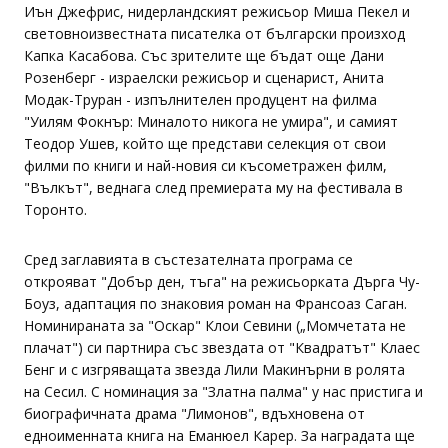
Иън Джефрис, нидерландският режисьор Миша Пекел и
световноизвестната писателка от български произход
Капка Касабова. Със зрителите ще бъдат още Дани
Розенберг - израелски режисьор и сценарист, Анита
Модак-Труран - изпълнителен продуцент на филма
"Уилям Фокнър: Миналото никога не умира", и самият
Теодор Ушев, който ще представи селекция от свои
филми по книги и най-новия си късометражен филм,
"Вълкът", веднага след премиерата му на фестивала в
Торонто.
Сред заглавията в състезателната програма се
открояват "Добър ден, тъга" на режисьорката Дърга Чу-
Боуз, адаптация по знаковия роман на Франсоаз Саган.
Номинираната за "Оскар" Клои Севини („Момчетата не
плачат") си партнира със звездата от "Квадратът" Клаес
Бенг и с изгряващата звезда Лили Макинърни в ролята
на Сесил. С номинация за "Златна палма" у нас пристига и
биографичната драма "Лимонов", вдъхновена от
едноименната книга на Еманюел Карер. За наградата ще