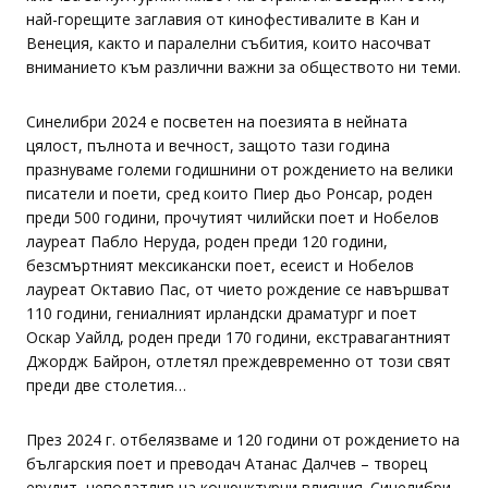
най-горещите заглавия от кинофестивалите в Кан и
Венеция, както и паралелни събития, които насочват
вниманието към различни важни за обществото ни теми.
Синелибри 2024 е посветен на поезията в нейната
цялост, пълнота и вечност, защото тази година
празнуваме големи годишнини от рождението на велики
писатели и поети, сред които Пиер дьо Ронсар, роден
преди 500 години, прочутият чилийски поет и Нобелов
лауреат Пабло Неруда, роден преди 120 години,
безсмъртният мексикански поет, есеист и Нобелов
лауреат Октавио Пас, от чието рождение се навършват
110 години, гениалният ирландски драматург и поет
Оскар Уайлд, роден преди 170 години, екстравагантният
Джордж Байрон, отлетял преждевременно от този свят
преди две столетия…
През 2024 г. отбелязваме и 120 години от рождението на
българския поет и преводач Атанас Далчев – творец
ерудит, неподатлив на конюнктурни влияния. Синелибри