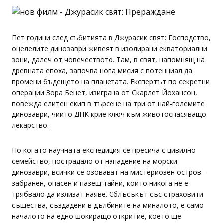
Пет години след събитията в Джурасик свят: Господство,
оцелелите динозаври живеят в изолирани екваториални
зони, далеч от човечеството. Там, в свят, напомнящ на
древната епоха, започва нова мисия с потенциал да
промени бъдещето на планетата. Експертът по секретни
операции Зора Бенет, изиграна от Скарлет Йохансон,
повежда елитен екип в търсене на три от най-големите
динозаври, чиито ДНК крие ключ към животоспасяващо
лекарство.
Но когато научната експедиция се пресича с цивилно
семейство, пострадало от нападение на морски
динозаври, всички се озовават на мистериозен остров –
забранен, опасен и пазещ тайни, които никога не е
трябвало да излизат наяве. Сблъсъкът със страховити
същества, създадени в дълбините на миналото, е само
началото на едно шокиращо откритие, което ще