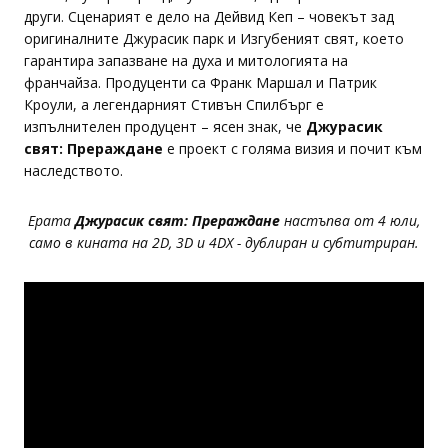
други. Сценарият е дело на Дейвид Кеп – човекът зад
оригиналните Джурасик парк и Изгубеният свят, което
гарантира запазване на духа и митологията на
франчайза. Продуценти са Франк Маршал и Патрик
Кроули, а легендарният Стивън Спилбърг е
изпълнителен продуцент – ясен знак, че
Джурасик
свят: Прераждане
е проект с голяма визия и почит към
наследството.
Ерата
Джурасик свят: Прераждане
настъпва от 4 юли,
само в кината на 2D, 3D и 4DX - дублиран и субтитриран.