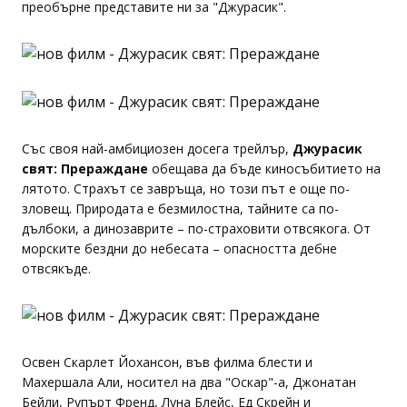
преобърне представите ни за "Джурасик".
Със своя най-амбициозен досега трейлър,
Джурасик
свят: Прераждане
обещава да бъде киносъбитието на
лятото. Страхът се завръща, но този път е още по-
зловещ. Природата е безмилостна, тайните са по-
дълбоки, а динозаврите – по-страховити отвсякога. От
морските бездни до небесата – опасността дебне
отвсякъде.
Освен Скарлет Йохансон, във филма блести и
Махершала Али, носител на два "Оскар"-а, Джонатан
Бейли, Рупърт Френд, Луна Блейс, Ед Скрейн и