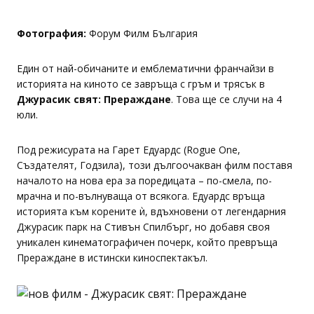
Фотография:
Форум Филм България
Един от най-обичаните и емблематични франчайзи в
историята на киното се завръща с гръм и трясък в
Джурасик свят: Прераждане
. Това ще се случи на 4
юли.
Под режисурата на Гарет Едуардс (Rogue One,
Създателят, Годзила), този дългоочакван филм поставя
началото на нова ера за поредицата – по-смела, по-
мрачна и по-вълнуваща от всякога. Едуардс връща
историята към корените ѝ, вдъхновени от легендарния
Джурасик парк на Стивън Спилбърг, но добавя своя
уникален кинематографичен почерк, който превръща
Прераждане в истински киноспектакъл.