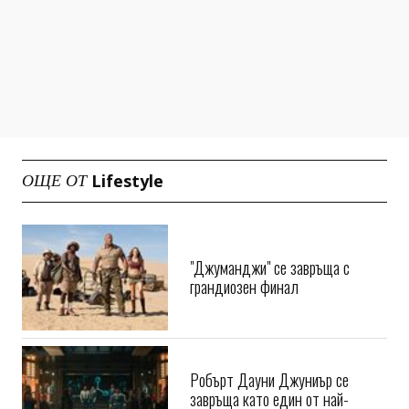
Lifestyle
ОЩЕ ОТ
"Джуманджи" се завръща с
грандиозен финал
Робърт Дауни Джуниър се
завръща като един от най-