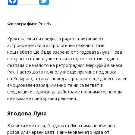
Фотография:
Pexels
Краят на юни ни предлага рядко съчетание от
астрономически и астрологични явления. Тази
нощ небето ще бъде озарено от Ягодовата Луна. Това
е първото пълнолуние на лятото, което тази година
съвпада с началото на ретроградния Меркурий в знака
Рак. Настоящото пълнолуние ще премине под знака
на Козирогз, а това според астролозите ще донесе силен
емоционален заряд. Именно те ни съветват в
следващите седмици да действаме по-внимателно и да
не взимаме прибързани решения.
Ягодова Луна
Въпреки името си, Ягодовата Луна няма необичаен
розов или червен цвят. Наименованието идва от