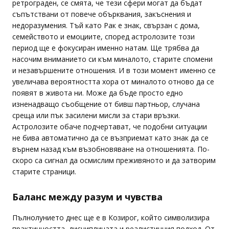
ретрограден, се смята, че тези сфери могат да бъдат
съпътствани от повече обърквания, закъснения и
недоразумения. Тъй като Рак е знак, свързан с дома,
семейството и емоциите, според астролозите този
период ще е фокусиран именно натам. Ще трябва да
насочим вниманието си към миналото, старите спомени
и незавършените отношения. И в този момент именно се
увеличава вероятността хора от миналото отново да се
появят в живота ни. Може да бъде просто едно
изненадващо съобщение от бивш партньор, случана
среща или пък засилени мисли за стари връзки.
Астролозите обаче подчертават, че подобни ситуации
не бива автоматично да се възприемат като знак да се
върнем назад към възобновяване на отношенията. По-
скоро са сигнал да осмислим преживяното и да затворим
старите страници.
Баланс между разум и чувства
Пълнолунието днес ще е в Козирог, който символизира
практичността, дисциплината и реалистичния подход. От