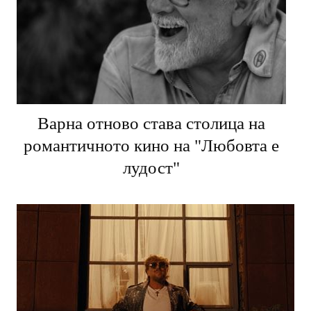
Варна отново става столица на
романтичното кино на "Любовта е
лудост"