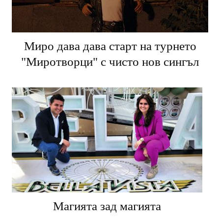
Миро дава дава старт на турнето
"Миротворци" с чисто нов сингъл
Магията зад магията