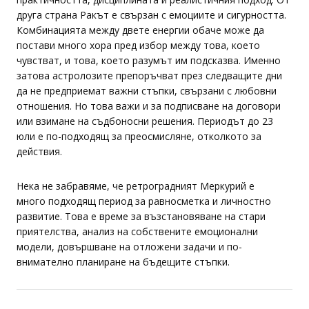
друга страна Ракът е свързан с емоциите и сигурността.
Комбинацията между двете енергии обаче може да
постави много хора пред избор между това, което
чувстват, и това, което разумът им подсказва. Именно
затова астролозите препоръчват през следващите дни
да не предприемат важни стъпки, свързани с любовни
отношения. Но това важи и за подписване на договори
или взимане на съдбоносни решения. Периодът до 23
юли е по-подходящ за преосмисляне, отколкото за
действия.
Нека не забравяме, че ретроградният Меркурий е
много подходящ период за равносметка и личностно
развитие. Това е време за възстановяване на стари
приятелства, анализ на собствените емоционални
модели, довършване на отложени задачи и по-
внимателно планиране на бъдещите стъпки.