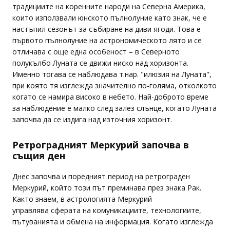
традициите на коренните народи на Северна Америка,
които използвали юнското пълнолуние като знак, че е
настъпил сезонът за събиране на диви ягоди. Това е
първото пълнолуние на астрономическото лято и се
отличава с още една особеност – в Северното
полукълбо Луната се движи ниско над хоризонта.
Именно тогава се наблюдава т.нар. "илюзия на Луната",
при която тя изглежда значително по-голяма, отколкото
когато се намира високо в небето. Най-доброто време
за наблюдение е малко след залез слънце, когато Луната
започва да се издига над източния хоризонт.
Ретроградният Меркурий започва в
същия ден
Днес започва и поредният период на ретрограден
Меркурий, който този път преминава през знака Рак.
Както знаем, в астрологията Меркурий
управлява сферата на комуникациите, технологиите,
пътуванията и обмена на информация. Когато изглежда