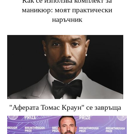
Как се използва комплект за
маникюр: моят практически
наръчник
"Аферата Томас Краун" се завръща