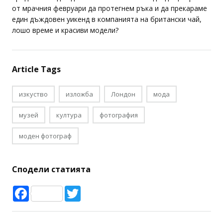
момента Тим работи с издания като W и Love и
продължава да вдъхновява. Какво по-подходящо време
от мрачния февруари да протегнем ръка и да прекараме
един дъждовен уикенд в компанията на британски чай,
лошо време и красиви модели?
Article Tags
изкуство
изложба
Лондон
мода
музей
култура
фотография
моден фотограф
Сподели статията
Facebook
Twitter