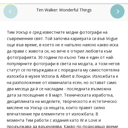
Tim Walker: Wonderful Things
Тим Уокър е сред известните модни фотографи на
съвременния свят. Той започва кариерата си във Vogue
още във време, в което не е напълно наясно какво иска
да прави с живота си, но вече е открил любовта към
фотографията. 30 години по-късно Тим е един от най-
популярните фотографи в света на модата, а този негов
статут се потвърждава и с поредната му самостоятелна
изложба в музея Victoria & Albert в Лондон. Изложбата е
на разположение от изминалата есен, но остават само
два месеца да ѝ се насладим - последната възможна
дата за посещение е 8 март. Техническата изработка,
дисциплината на моделите, творческото и естетическо
мислене на Уокър са нещата, които правят силно
впечатление при елементите от изложбата. В