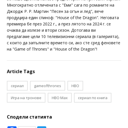
За наше щастие, излезе предистория на култовия сериал.
Многократно отличената с "Еми" сага по романите на
Джордж Р. Р. Мартин "Песен за огън и лед", вече
продуцира един спиноф: "House of the Dragon". Неговата
премиера бе през 2022 г., а през лятото на 2024 г. се
очаква да излезе и втори сезон. Дотогава ви
предлагаме цели 10 телевизионни сериала (в галерията),
с които да запълните времето си, ако сте сред феновете
на "Game of Thrones" и "House of the Dragon"!
Article Tags
сериал
gameofthrones
HBO
Игра на тронове
HBO Max
сериал по книга
Сподели статията