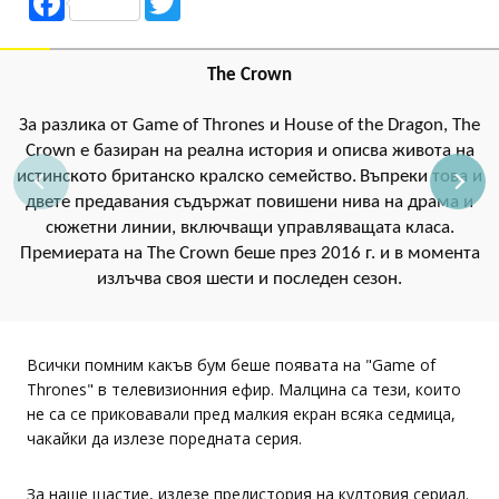
Facebook
Twitter
The Crown
За разлика от Game of Thrones и House of the Dragon, The
Crown е базиран на реална история и описва живота на
истинското британско кралско семейство.
Въпреки това и
двете предавания съдържат повишени нива на драма и
сюжетни линии, включващи управляващата класа.
Премиерата на The Crown беше през 2016 г. и в момента
излъчва своя шести и последен сезон.
Всички помним какъв бум беше появата на "Game of
Thrones" в телевизионния ефир. Малцина са тези, които
не са се приковавали пред малкия екран всяка седмица,
чакайки да излезе поредната серия.