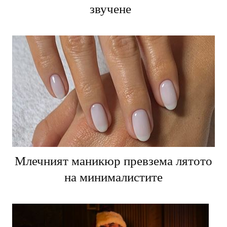
Екимова се завръща с ново клубно
звучене
Млечният маникюр превзема лятото
на минималистите