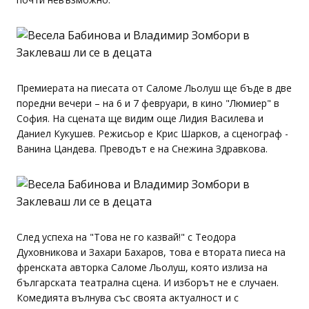
Премиерата на пиесата от Саломе Льолуш ще бъде в две
поредни вечери – на 6 и 7 февруари, в кино "Люмиер" в
София. На сцената ще видим още Лидия Василева и
Даниел Кукушев. Режисьор е Крис Шарков, а сценограф -
Ванина Цандева. Преводът е на Снежина Здравкова.
След успеха на "Това не го казвай!" с Теодора
Духовникова и Захари Бахаров, това е втората пиеса на
френската авторка Саломе Льолуш, която излиза на
българската театрална сцена. И изборът не е случаен.
Комедията вълнува със своята актуалност и с