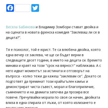
Facebook
Twitter
Весела Бабинова
и Владимир Зомбори стават двойка и
на сцената в новата френска комедия "Заклеваш ли се в
децата?".
Тя е психолог, той е юрист. Те са влюбена двойка, която
една вечер се заклева, че ще си бъдат верни в
следващите десет години, в името на децата си. Времето
минава и краят на този "срок на вярност" наближава. А с
него идват моментът за истината и отговорът на
въпроса - колко тежи да кажеш "заклевам се". Докато се
подготвят да преминат този крайъгълен камък и
демонстрират чиста съвест, морал и благоприличие,
съмнението и на двамата започва да прозира все
повече. Пречупвайки морала по своя си начин, двойката
влиза в една спирала от лъжи, от която излизането е
почти невъзможно.