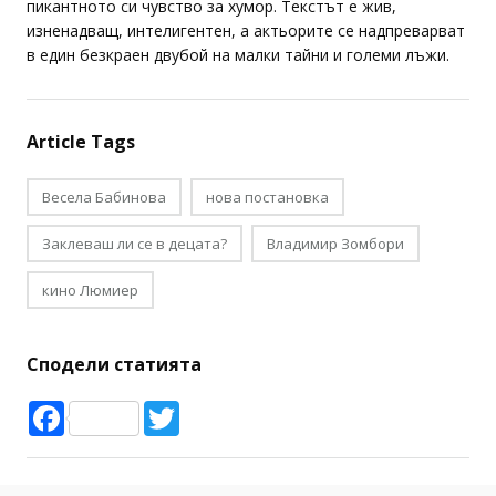
пикантното си чувство за хумор. Текстът е жив,
изненадващ, интелигентен, а актьорите се надпреварват
в един безкраен двубой на малки тайни и големи лъжи.
Article Tags
Весела Бабинова
нова постановка
Заклеваш ли се в децата?
Владимир Зомбори
кино Люмиер
Сподели статията
Facebook
Twitter