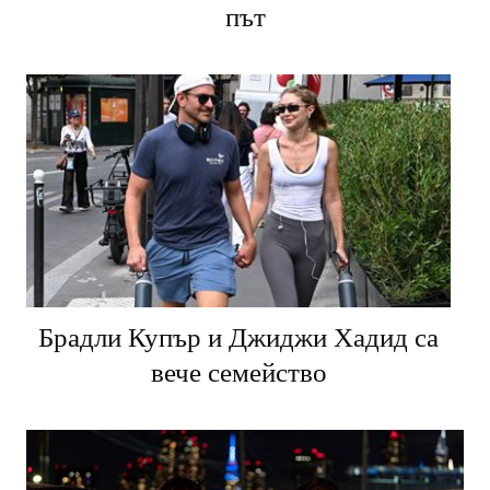
път
Брадли Купър и Джиджи Хадид са
вече семейство