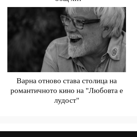
Варна отново става столица на
романтичното кино на "Любовта е
лудост"