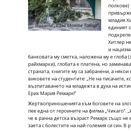
полкове) 
привърже
младия Х
Вилата „Каза Монте Табор”
единият о
подкрепен
Хитлер не
и нацизма
банковата му сметка, наложена му е глоба 
райхмарки), глобата е платена, но заминав
страната, книгите му са забранени, а някои
виковете на студентите: „Не на писачите, 
възпитаването на младежта в духа на исти
Ерих Мария Ремарк!”
Жертвоприношенията към боговете на злото
пее една от героините на филма „Чикаго”. „
че в ранна детска възраст Ремарк също не 
заета с болестите на най-големия си син. В