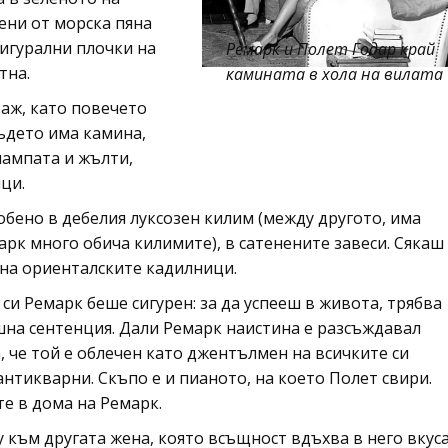
ени от морска пяна
игурални плочки на
Ремарк и Полет Годар край
тна.
камината в хола на вилата
таж, като повечето
където има камина,
лампата и жълти,
ци.
обено в дебелия луксозен килим (между другото, има
арк много обича килимите), в сатенените завеси. Сякаш
 на ориенталските кадилници.
и Ремарк беше сигурен: за да успееш в живота, трябва
ешна сентенция. Дали Ремарк наистина е разсъждавал
 че той е облечен като джентълмен на всичките си
 антикварни. Скъпо е и пианото, на което Полет свири.
те в дома на Ремарк.
у към другата жена, която всъщност вдъхва в него вкус