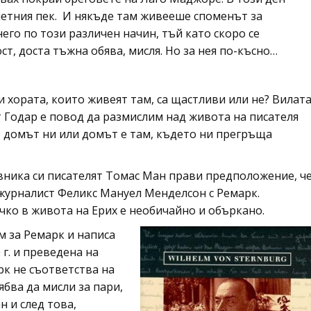
летния пек. И някъде там живееше споменът за
его по този различен начин, тъй като скоро се
т, доста тъжна обява, мисля. Но за нея по-късно…
 хората, които живеят там, са щастливи или не? Вилат
т Годар е повод да размислим над живота на писателя
 е домът ни или домът е там, където ни прегръща
евника си писателят Томас Ман прави предположение, ч
журналист Феликс Мануел Менделсон с Ремарк.
чко в живота на Ерих е необичайно и объркано.
 за Ремарк и написа
г. и преведена на
рк не съответства на
ябва да мисли за пари,
н и след това,