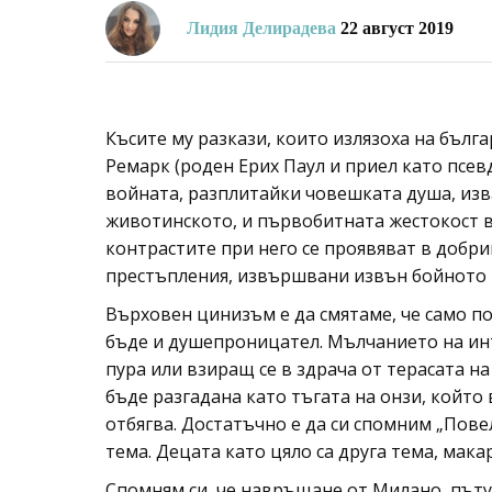
Лидия Делирадева
22 август 2019
Късите му разкази, които излязоха на бълг
Ремарк (роден Ерих Паул и приел като псе
войната, разплитайки човешката душа, изв
животинското, и първобитната жестокост 
контрастите при него се проявяват в добри
престъпления, извършвани извън бойното 
Върховен цинизъм е да смятаме, че само п
бъде и душепроницател. Мълчанието на инт
пура или взиращ се в здрача от терасата н
бъде разгадана като тъгата на онзи, който 
отбягва. Достатъчно е да си спомним „Повел
тема. Децата като цяло са друга тема, мака
Спомням си, че навръщане от Милано, пъту