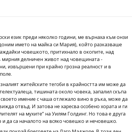
арски език преди няколко години, ме върнаха към онзи
вдоним името на майка си Мария), който разказваше
аждайки човешкото, притихнало в окопите, над
в мирния делничен живот над човещината -
ни, извършени при крайно грозна реалност и в
поле.
озналият житейските тегоби в крайността им може да
електуалеца, тишината около човека, запалил скъпа
а своето имение с чаша отлежало вино в ръка, може да
вижда отвъд. И затова не харесва особено хората и ги
ителят на мухите” на Уилям Голдинг. Но това е друга
р и да са началото на всяко човешко и нечовешко.
вах покрай бреговете на Лаго Маджоре. В този ден