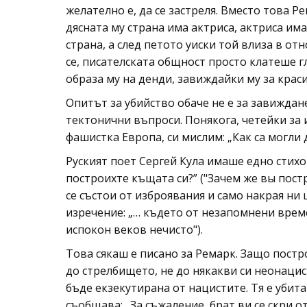
желателно е, да се застреля. Вместо това Ре
дясната му страна има актриса, актриса има
страна, а след петото уиски той влиза в отн
се, писателската общност просто клатеше г
образа му на денди, завиждайки му за крас
Опитът за убийство обаче не е за завиждане
тектонични въпроси. Понякога, четейки за 
фашистка Европа, си мислим: „Как са могли 
Руският поет Сергей Кула имаше едно стих
построихте къщата си?” ("Зачем же вы постр
се състои от изброявания и само накрая ни
изречение: „… където от незапомнени време
испокон веков нечисто").
Това сякаш е писано за Ремарк. Защо постр
до стрелбището, не до някакви си неонацис
бъде екзекутирана от нацистите. Тя е убита
съобщава: „За съжаление, брат ви се скри от