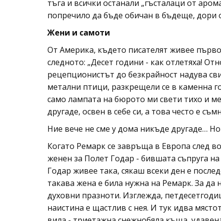
тъга и всички останали „гъсталаци от аром
попречило да бъде обичан в бъдеще, дори 
Жени и самоти
От Америка, където писателят живее първо 
следното: „Десет години - как отлетяха! От
рецепционистът до безкрайност надува свирк
метални птици, разкрещели се в каменна го
само лампата на бюрото ми свети тихо и ме
другаде, освен в себе си, а това често е съ
Ние вече не сме у дома никъде другаде… Н
Когато Ремарк се завръща в Европа след во
женен за Полет Годар - бившата съпруга на
Годар живее така, сякаш всеки ден е после
такава жена е била нужна на Ремарк. За да
духовни празноти. Изглежда, петдесетгоди
наистина е щастлив с нея. И тук идва мяст
вила - триетажна снежнобяла къща, удавена