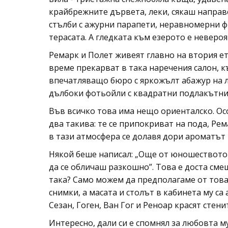
крайбрежните дървета, леки, сякаш направ
стълби с ажурни парапети, неравномерни ф
терасата. А гледката към езерото е невероя
Ремарк и Полет живеят главно на втория е
време прекарват в така наречения салон, 
впечатляващо бюро с яркожълт абажур на 
дълбоки фотьойли с квадратни подлакътни
Във всичко това има нещо ориенталско. Ос
два такива: те се припокриват на пода, Рем
в тази атмосфера се долавя дори ароматът
Някой беше написал: „Още от юношеството с
да се обличаш разкошно”. Това е доста см
така? Само можем да предполагаме от това,
снимки, а масата и столът в кабинета му са
Сезан, Гоген, Ван Гог и Реноар красят стени
Интересно, дали си е спомнял за любовта м