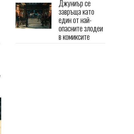
Джуниър се
завръща като
един от най-
опасните злодеи
в комиксите
а
е