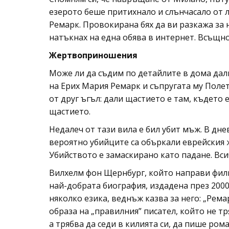
езерото беше притихнало и слънчасало от 
Ремарк. Провокирана бях да ви разкажа за н
натъкнах на една обява в интернет. Всъщнос
Жертвоприношения
Може ли да съдим по детайлите в дома дали
на Ерих Мария Ремарк и съпругата му Поле
от друг ъгъл: дали щастието е там, където
щастието.
Недалеч от тази вила е бил убит мъж. В дн
вероятно убийците са объркали еврейския 
Убийството е замаскирано като падане. Вси
Вилхелм фон Щернбург, който направи филм
най-добрата биография, издадена през 2000 
няколко езика, веднъж казва за него: „Рема
образа на „правилния” писател, който не тр
а трябва да седи в килията си, да пише рома