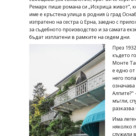
Ремарк пише романа си „Искрица живот", ко
име е кръстена улица в родния ù град Осна
изпратено на сестра ù Ерна, заедно с прило
за съдебното производство и за самата екзе
бъдат изплатени в рамките на седем дни.
През 1932
където го
Монте Таб
е едно от
него поп
означава 
Алпите?" 
мъгли, сп
разказва 
Има леген
няколко п
служили в