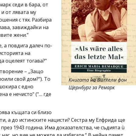
марк седи в бара, от
 и от лявата му
ошения с тях. Разбира
лава, завиждайки на
ивите жени.”
, а повдига далеч по-
историята на
да оцелеят тогава?"
отворение – „Защо
оили свой дом?"). То
Книгата на Вилхелм фон
 шокира с едно
Щернбург за Ремарк
на е нечисто" ("… где
оява къщата си близо
ти, а до истинските нацисти? Сестра му Елфрида ще
 през 1943 година. Има доказателства, че съдията ù
 нас, но вие не можете да избягате.” В нейна памет