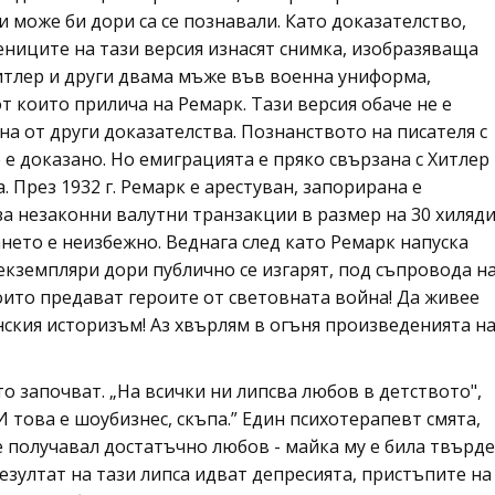
и може би дори са се познавали. Като доказателство,
ниците на тази версия изнасят снимка, изобразяваща
итлер и други двама мъже във военна униформа,
т които прилича на Ремарк. Тази версия обаче не е
а от други доказателства. Познанството на писателя с
 е доказано. Но емиграцията е пряко свързана с Хитлер
. През 1932 г. Ремарк е арестуван, запорирана е
(за незаконни валутни транзакции в размер на 30 хиляд
ането е неизбежно. Веднага след като Ремарк напуска
 екземпляри дори публично се изгарят, под съпровода н
които предават героите от световната война! Да живее
нския историзъм! Аз хвърлям в огъня произведенията н
 започват. „На всички ни липсва любов в детството",
И това е шоубизнес, скъпа.” Един психотерапевт смята,
е получавал достатъчно любов - майка му е била твърде
 резултат на тази липса идват депресията, пристъпите на