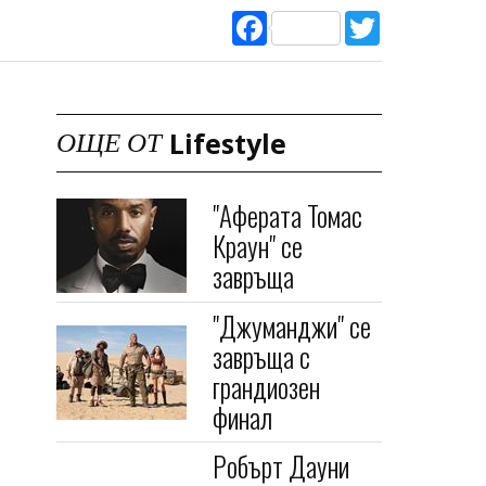
Facebook
Twitter
Lifestyle
ОЩЕ ОТ
"Аферата Томас
Краун" се
завръща
"Джуманджи" се
завръща с
грандиозен
финал
Робърт Дауни