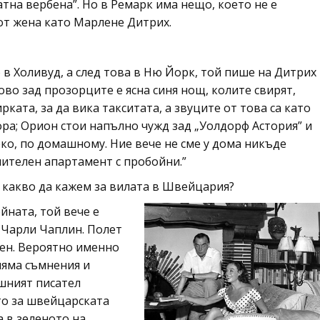
атна вербена”. Но в Ремарк има нещо, което не е
от жена като Марлене Дитрих.
в Холивуд, а след това в Ню Йорк, той пише на Дитрих
ново зад прозорците е ясна синя нощ, колите свирят,
ата, за да вика такситата, а звуците от това са като
ра; Орион стои напълно чужд зад „Уолдорф Астория” и
ко, по домашному. Ние вече не сме у дома никъде
мнителен апартамент с пробойни.”
о какво да кажем за вилата в Швейцария?
йната, той вече е
 Чарли Чаплин. Полет
ден. Вероятно именно
 няма съмнения и
шният писател
ото за швейцарската
 в зеленото на