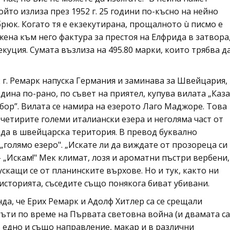
йто излиза през 1952 г. 25 години по-късно на нейно
брюк. Когато тя е екзекутирана, прощалното ù писмо е
жена към него фактура за престоя на Елфрида в затвора
куция. Сумата възлиза на 495.80 марки, които трябва д
 г. Ремарк напуска Германия и заминава за Швейцария,
дина по-рано, по съвет на приятел, купува вилата „Каза
ор”. Вилата се намира на езерото Лаго Маджоре. Това
 четирите големи италиански езера и неголяма част от
ада в швейцарска територия. В превод буквално
„голямо езеро". „Искате ли да виждате от прозореца си
- „Искам!" Мек климат, лозя и ароматни пъстри вербени,
ускащи се от планинските върхове. Но и тук, както ни
историята, съседите също понякога биват убивани.
да, че Ерих Ремарк и Адолф Хитлер са се срещали
ъти по време на Първата световна война (и двамата са
 едно и също направление, макар и в различни