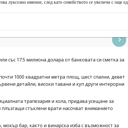
това луксозно имение, след като семейството се увеличи с още ед
или със 17.5 милиона долара от банковата си сметка за
почти 1000 квадратни метра площ, шест спални, девет
ървени детайли, високи тавани и куп други интерорни
циалната трапезария и хола, придава усещане за
и плъзгащи стъклени врати насочват вниманието
, мокър бар, както и винарска изба с възможност за