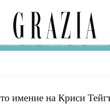
РАСОТА & ЗДРАВЕ
ОЧИ В ОЧИ
LIFESTYLE
GRAZIA MAMA
ИНТЕРИОР
HI-TECH
ПЪТЕШЕСТВИЯ
ГУРМЕ
ХОРОСКОПИ
ото имение на Криси Тей