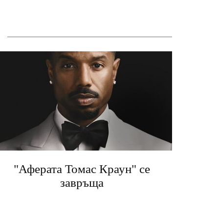
"Аферата Томас Краун" се
завръща