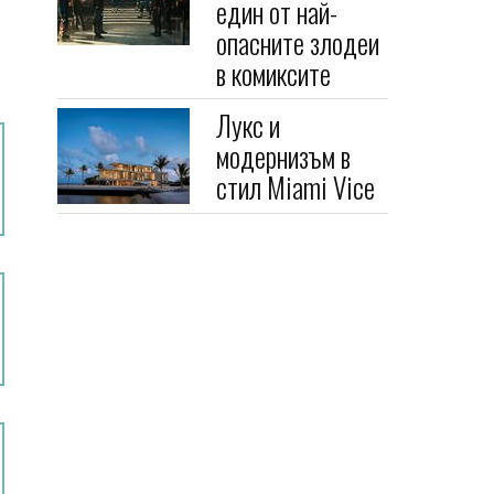
един от най-
опасните злодеи
в комиксите
Лукс и
модернизъм в
стил Miami Vice