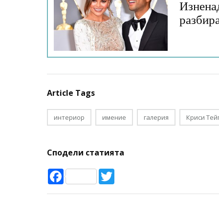
Изнена
разбира
Article Tags
интериор
имение
галерия
Криси Тей
Сподели статията
Facebook
Twitter