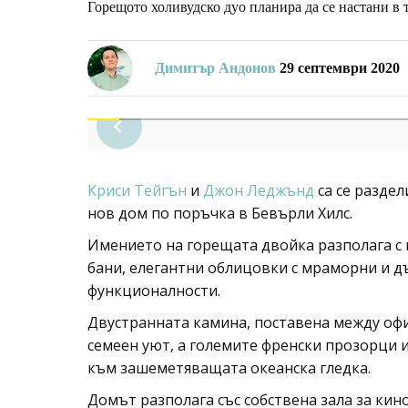
Горещото холивудско дуо планира да се настани в 
Димитър Андонов
29 септември 2020
Криси Тейгън
и
Джон Леджънд
са се раздел
нов дом по поръчка в Бевърли Хилс.
Имението на горещата двойка разполага с 
бани, елегантни облицовки с мраморни и д
функционалности.
Двустранната камина, поставена между офи
семеен уют, а големите френски прозорци 
към зашеметяващата океанска гледка.
Домът разполага със собствена зала за кино