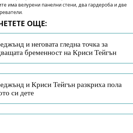
те има велурени панелни стени, два гардероба и две
греватели.
ЧЕТЕТЕ ОЩЕ:
джънд и неговата гледна точка за
дващата бременност на Криси Тейгън
еджънд и Криси Тейгън разкриха пола
ото си дете