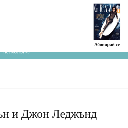
СПИСАНИЕТО
Абонирай се
ПСИХОЛОГИЯ
гън и Джон Леджънд