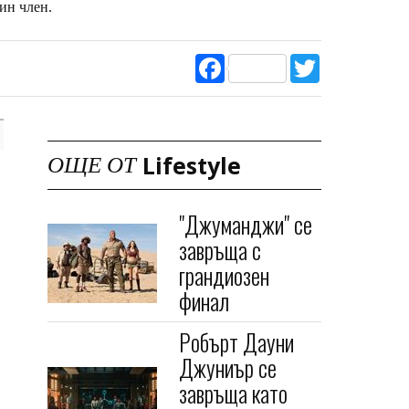
ин член.
Facebook
Twitter
Lifestyle
ОЩЕ ОТ
"Джуманджи" се
завръща с
грандиозен
финал
Робърт Дауни
Джуниър се
завръща като