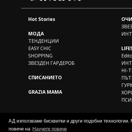
Hot Stories
ОЧИ
ЗВЕ
МОДА
ИНТ
ТЕНДЕНЦИИ
EASY CHIC
LIFE
SHOPPING
Edito
ЗВЕЗДЕН ГАРДЕРОБ
ИНТ
HI-
СПИСАНИЕТО
ПЪТ
ГУР
GRAZIA MAMA
ХОР
ПСИ
АД използваме бисквитки и други подобни технологии. 
© 2026 Grazia Media LLC. All Rights Reserved.
повече на
Научете повече