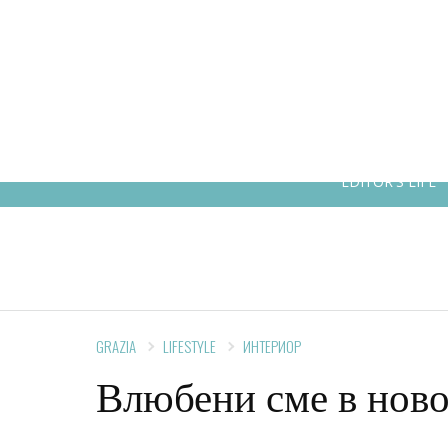
HOT STORIES
МОДА
К
EDITOR'S LIFE
GRAZIA
LIFESTYLE
ИНТЕРИОР
Влюбени сме в нов