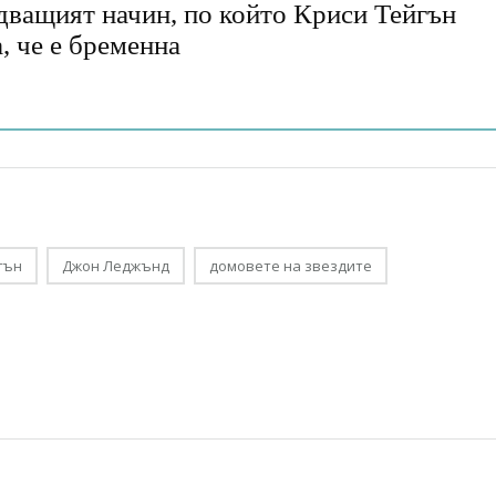
дващият начин, по който Криси Тейгън
, че е бременна
гън
Джон Леджънд
домовете на звездите