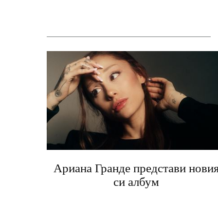
Ариана Гранде представи нови
си албум