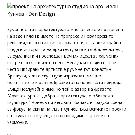
Хуманността в архитектурата много често е поставяна
на заден план в името на прогреса и новаторските
решения, но почти всички архитекти, оставили трайна
следа в историята на архитектурата в глобален аспект,
са хуманисти и преследват вечния идеал за хармония
вътре в човек и извън него. Неслучайно един от най-
често цитираните артисти е румънецът Конастин
Бранкузи, чиито скулптури изразяват именно
богатството и разнообразието на човешката природа.
Също неслучайно именно той е автор на фразата:
"Архитектурата, добрата архитектура, е обитаема
скулптура!" Човекът и неговият баланс в градска среда
са фокус на екипа на Иван Кунчев. Във всичките проекти
на студиото се усеща това невидимо търсене на
хармония.