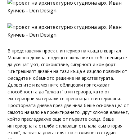
В представения проект, интериор на къща в квартал
Малинова долина, водещо е желанието собствениците
да усещат уют, спокойствие, сигурност и комфорт.
"Вътрешният дизайн на тази къща е изцяло повлиян от
фасадите и обемното решение на архитектурата.
Дървените и каменните облицовки притежават
способността да "влязат" в интериора, като от
екстериорни материали се превръщат в интериорни.
Просторната дневна през две нива беше основна цел от
самото начало на проектирането. Друг ключов елемент,
който преследвахме още от първите скици, беше
интериорната стълба с плаващи стъпала към втория
етаж", разказва двигателят на столичното студио.