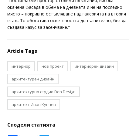
"Постигнахме простор с големи плъзгания, висока
окачена фасада в обема на дневната и не на последно
място – покривно остъкляване над галерията на втория
етаж. То обогатява осветеността допълнително, без да
създава казус за засенчване."
Article Tags
интериор
нов проект
интериорен дизайн
архитектурен дизайн
архитектурно студио Den Design
архитект Иван Кунчев
Сподели статията