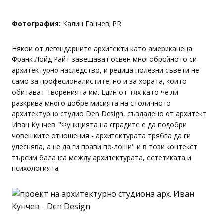
Фотография:
Калин Ганчев; PR
Някои от легендарните архитекти като американеца
Франк Лойд Райт завещават освен многобройното си
архитектурно наследство, и редица полезни съвети не
само за професионалистите, но и за хората, които
обитават творенията им. Един от тях като че ли
разкрива много добре мисията на столичното
архитектурно студио Den Design, създадено от архитект
Иван Кунчев. "Функцията на сградите е да подобри
човешките отношения - архитектурата трябва да ги
улеснява, а не да ги прави по-лоши" и в този контекст
търсим баланса между архитектурата, естетиката и
психологията.