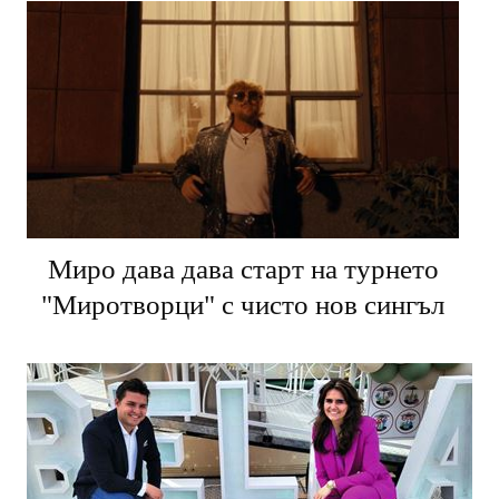
Миро дава дава старт на турнето
"Миротворци" с чисто нов сингъл