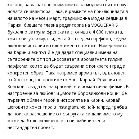
козове, за да закове вниманието на модния свят върху
новата си авантюра. Така, в рамките на приключилата в
началото на месец март, традиционна модна седмица в
Париж, бившата главна редакторка на VOGUEPARIS
буквално затрупа френската столица с 4 000 плаката,
които визуализират идеята й за седем парфюма, седем
любовни истории и седем имена на мъже. Намерението
на Карин и екипът й е да дадат специални имена на
сътворените от топ „носовете" в ароматната гилдия
парфюми, които да бъдат свързани с конкретен град и
конкретен образ. Така например ароматът, вдъхновен
от Хонгконг, ще носи името Уонг Карвай. Роденият в
Хонгконг създател на красивите и романтични филми „В
настроение за любов" и „Моите боровинкови нощи" бе
първият обявен герой в историята на Карин. Карвай
шеговито коментира в Instagram, че най-напред трябва
да поиска разрешение от съпругата си дали името му
може да бъде включено в този амбициозен и
нестандартен проект.