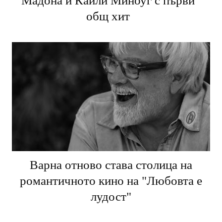
Мадона и Кайли Миноуг с първи
общ хит
Варна отново става столица на
романтичното кино на "Любовта е
лудост"