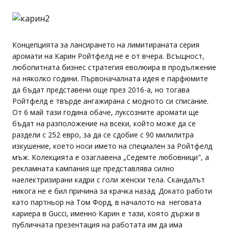
Концепцията за лансирането на лимитираната серия
аромати на Карин Ройтфелд не е от вчера. Всъщност,
любопитната бизнес стратегия еволюира в продължение
на няколко години. Първоначалната идея е парфюмите
да бъдат представени още през 2016-а, но тогава
Ройтфелд е твърде ангажирана с модното си списание.
От 6 май тази година обаче, луксозните аромати ще
бъдат на разположение на всеки, който може да се
раздели с 252 евро, за да се сдобие с 90 милилитра
изкушение, което носи името на специален за Ройтфелд
мъж. Колекцията е озаглавена „Седемте любовници", а
рекламната кампания ще представлява силно
наелектризирани кадри с голи женски тела. Скандалът
никога не е бил причина за крачка назад. Докато работи
като партньор на Том Форд, в началото на неговата
кариера в Gucci, именно Карин е тази, която държи в
публичната презентация на работата им да има