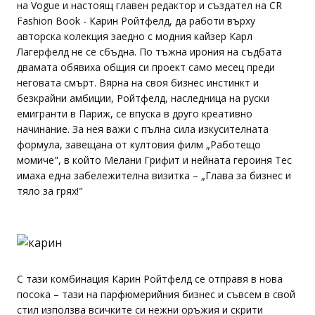
на Vogue и настоящ главен редактор и създател на CR
Fashion Book - Карин Ройтфелд, да работи върху
авторска колекция заедно с модния кайзер Карл
Лагерфелд не се сбъдна. По тъжна ирония на съдбата
двамата обявиха общия си проект само месец преди
неговата смърт. Вярна на своя бизнес инстинкт и
безкрайни амбиции, Ройтфелд, наследница на руски
емигранти в Париж, се впуска в друго креативно
начинание. За нея важи с пълна сила изкусителната
формула, завещана от култовия филм „Работещо
момиче", в който Мелани Грифит и нейната героиня Тес
имаха една забележителна визитка – „Глава за бизнес и
тяло за грях!"
С тази комбинация Карин Ройтфелд се отправя в нова
посока – тази на парфюмерийния бизнес и съвсем в свой
стил използва всичките си нежни оръжия и скрити