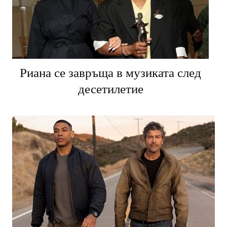
Риана се завръща в музиката след
десетилетие