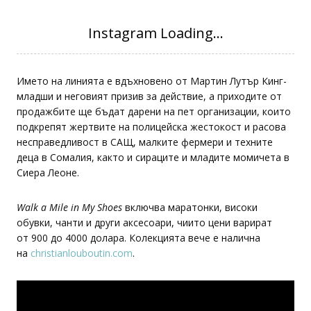
Името на линията е вдъхновено от Мартин Лутър Кинг-
младши и неговият призив за действие, а приходите от
продажбите ще бъдат дарени на пет организации, които
подкрепят жертвите на полицейска жестокост и расова
несправедливост в САЩ, малките фермери и техните
деца в Сомалия, както и сираците и младите момичета в
Сиера Леоне.
Walk a Mile in My Shoes
включва маратонки, високи
обувки, чанти и други аксесоари, чиито цени варират
от 900 до 4000 долара. Колекцията вече е налична
на
christianlouboutin.com
.