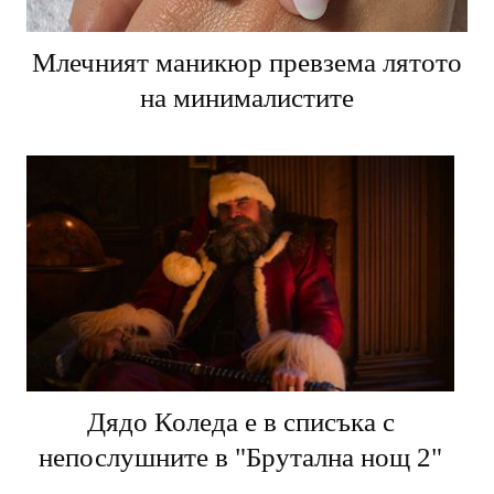
Млечният маникюр превзема лятото
на минималистите
Дядо Коледа е в списъка с
непослушните в "Брутална нощ 2"