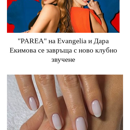
"PARЕA" на Evangelia и Дара
Екимова се завръща с ново клубно
звучене