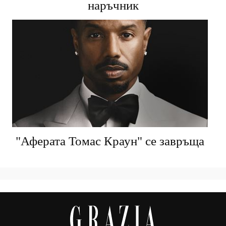
маникюр: моят практически
наръчник
"Аферата Томас Краун" се завръща