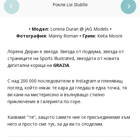
Рокля
Lia Stublla
• Модел:
Lorena Duran @ JAG Models
•
Фотография:
Manny Roman
• Грим:
Keita Moore
Лорена Дюран е звезда. Звезда от подиума, звезда от
страниците на Sports Illustrated, звездата от новата
дигитална корица на
GRAZIA
.
С над 200 000 последователи в Instagram и пленяващ
поглед, който някак те кара да гледаш в една точка, тя
ви кани на мистериозно и вълнуващо стилно
приключение в галерията по-горе.
Казваме "тя", защото самите ние се присъединихме към
него и просто сме тук, за да ви го споделим.