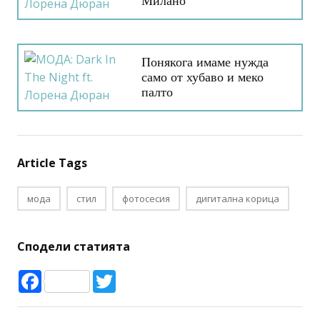
визии от улиците на
Милано
Понякога имаме нужда
само от хубаво и меко
палто
Article Tags
мода
стил
фотосесия
дигитална корица
Сподели статията
Facebook
Twitter