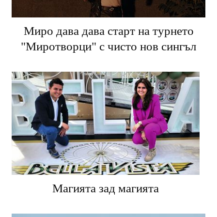
Миро дава дава старт на турнето
"Миротворци" с чисто нов сингъл
Магията зад магията