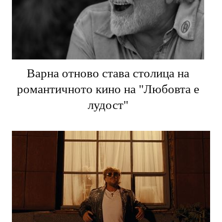
Варна отново става столица на
романтичното кино на "Любовта е
лудост"