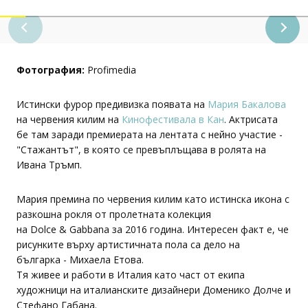
Facebook
Twitter
Фотография:
Profimedia
Истински фурор предивизка появата на
Мария Бакалова
на червения килим на
Кинофестивала в Кан
. Актрисата
бе там заради премиерата на лентата с нейно участие -
"Стажантът", в която се превъплъщава в ролята на
Ивана Тръмп.
Мария премина по червения килим като истинска икона с
разкошна рокля от пролетната колекция
на Dolce & Gabbana за 2016 година. Интересен факт е, че
рисунките върху артистичната пола са дело на
българка - Михаела Етова.
Тя живее и работи в Италия като част от екипа