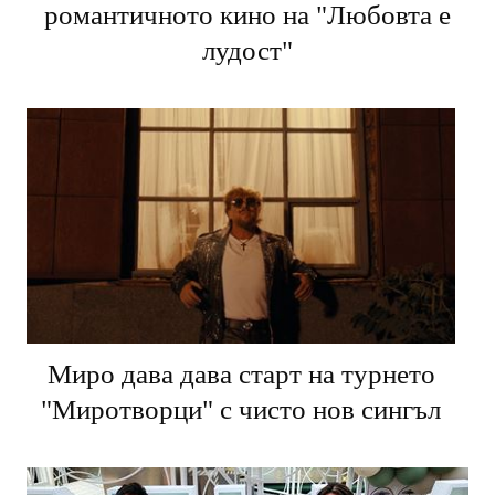
Варна отново става столица на
романтичното кино на "Любовта е
лудост"
Миро дава дава старт на турнето
"Миротворци" с чисто нов сингъл