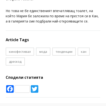
художници на италианските дизайнери Доменико Долче и
Стефано Габана.
Но това не бе единственият впечатляващ тоалет, на
който Мария бе заложила по време на престоя си в Кан,
а в галерията сме подбрали най-открояващите се.
Article Tags
кинофестивал
мода
тенденции
кан
дрескод
Сподели статията
Facebook
Twitter