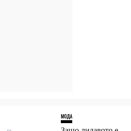
МОДА
Защо лилавото е