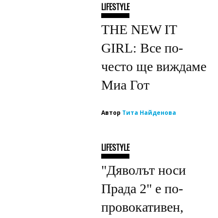
LIFESTYLE
THE NEW IT
GIRL: Все по-
често ще виждаме
Миа Гот
Автор
Тита Найденова
LIFESTYLE
"Дяволът носи
Прада 2" е по-
провокативен,