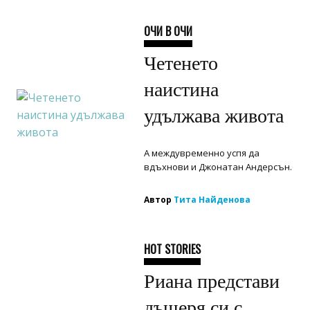
ОЧИ В ОЧИ
Четенето
наистина
удължава живота
А междувременно успя да
вдъхнови и Джонатан Андерсън.
Автор
Тита Найденова
HOT STORIES
Риана представи
дъщеря си с