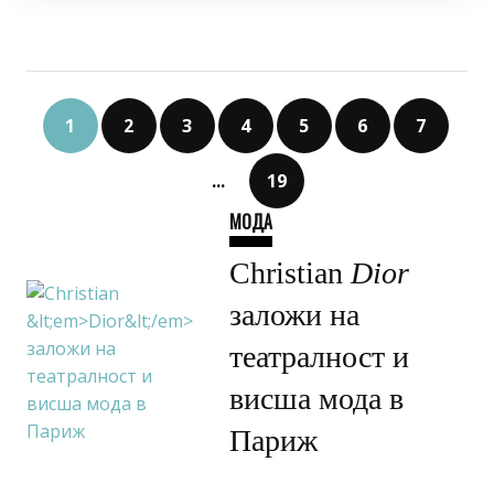
1
2
3
4
5
6
7
...
19
МОДА
Christian
Dior
заложи на
театралност и
висша мода в
Париж