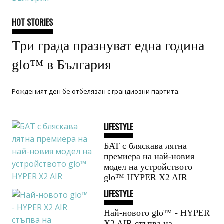
HOT STORIES
Три града празнуват една година
glo™ в България
Рожденият ден бе отбелязан с грандиозни партита.
LIFESTYLE
БАТ с бляскава лятна
премиера на най-новия
модел на устройството
glo™ HYPER X2 AIR
LIFESTYLE
Най-новото glo™ - HYPER
X2 AIR стъпва на