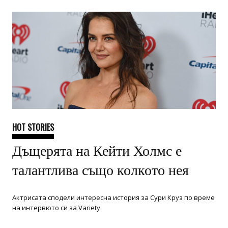
HOT STORIES
Дъщерята на Кейти Холмс е
талантлива също колкото нея
Актрисата сподели интересна история за Сури Круз по време
на интервюто си за Variety.