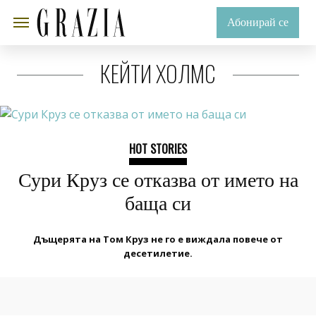
Абонирай се
КЕЙТИ ХОЛМС
HOT STORIES
Сури Круз се отказва от името на
баща си
Дъщерята на Том Круз не го е виждала повече от
десетилетие.