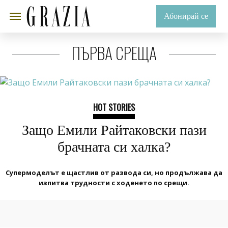
Абонирай се
ПЪРВА СРЕЩА
HOT STORIES
Защо Емили Райтаковски пази
брачната си халка?
Супермоделът е щастлив от развода си, но продължава да
изпитва трудности с ходенето по срещи.