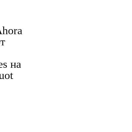
Ahora
от
es на
uot