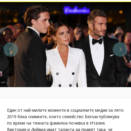
Един от най-милите моменти в социалните медии за лято
2019 бяха снимките, които семейство Бекъм публикува
по време на тяхната фамилна почивка в Италия.
Виктория и Дейвид имат таланта да правят така, че