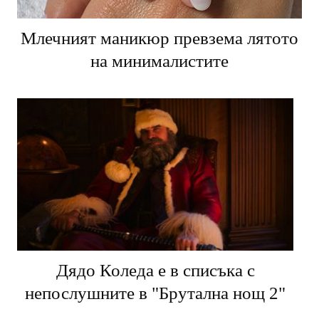
Млечният маникюр превзема лятото
на минималистите
Дядо Коледа е в списъка с
непослушните в "Брутална нощ 2"