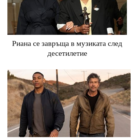
Риана се завръща в музиката след
десетилетие