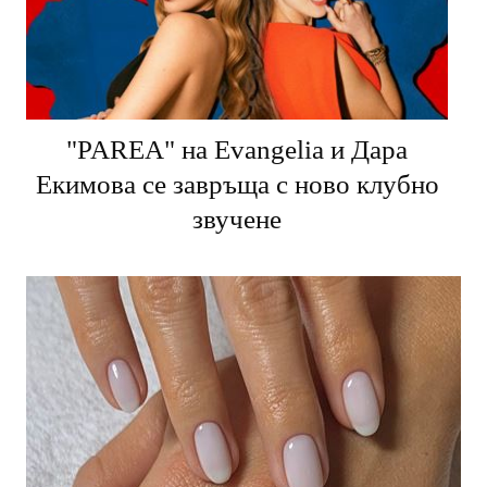
"PARЕA" на Evangelia и Дара
Екимова се завръща с ново клубно
звучене