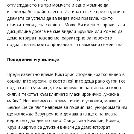
отглеждането на три момчета и едно момиче да
изглежда безкрайно лесно. Истината е, че през годините
двамата са успели да въведат ясни правила, които
всички техни деца следват. Може би именно заради тази
дисциплина досега не сме видели Бруклин или Ромео да
демонстрират поведение, характерно за повечето
подрастващи, които произлизат от заможни семейства.
Поведение и училище
Преди известно време Виктория сподели кратко видео в
социалните мрежи, в което нейните деца рано сутрин се
подготят за училище, независимо че навън вали силен
сняг, а текстът към клипчето гласи иронично „ужасна
майка”. Независимо от климатичните условия, малките
Бекъм ще се явят навреме за първия час, униформата им
ще изглежда безупречно и домашната ще е написана
вероятно два дни по-рано. Също така Бруклин, Ромео,
Круз и Харпър са длъжни винаги да демонстрират
перфектни маниери и да се държат учтиво с учителите и