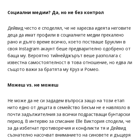
Социални медии? Да, но не без контрол
Дейвид често е споделял, че не харесва идеята неговите
деца да имат профили в социалните медии прекалено
рано и дълго време всичко, което постваше Бруклин в
своя Instagram акаунт беше предварително одобрено от
баща му. Вероятно тийнейджърът веше разполага с
известна самостоятелност в това отношение, но едва ли
същото важи за братята му Круз и Ромео.
Можеш vs. не можеш
Не може да не си зададем въпроса защо на този етап
нито едно от децата в семейство Бекъм не е навлязло в
почти задължителния за всички подрастващи бунтарски
период. В интервю за списание Elle Виктория сподели, че
за да избегнат противоречия и конфликти тя и Дейвид
съзнателно насочват вниманието на синовете и дъщеря