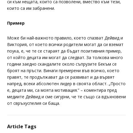
си към нещата, които са позволени, вмество към тези,
които са им забранени.
Пример
Може би най-важното правило, което спазват Дейвид и
Виктория, от което всички родители могат да си вземат
поука, е, че те се стараят да бъдат позитивния пример,
от който децата им могат да следват. За толкова много
години заедно скандалите около съпрузите Бекъм се
броят на пръсти. Винаги премерени във всичко, което
правят, те продължават да се развиват и да вървят
напред, всеки абсолютен лидер в своята област. „Просто
е, децата ми, са моята мотивация.” – коментира пред
медиите Дейвид и сме сигурни, че те също са вдъхновени
от свръхуспелия си баща.
Article Tags