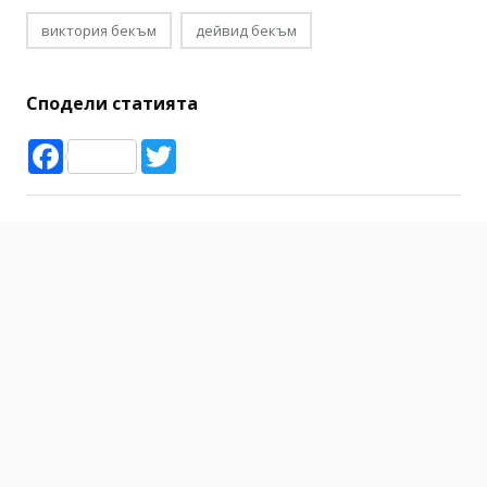
виктория бекъм
дейвид бекъм
Сподели статията
Facebook
Twitter