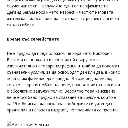
съучениците си. Неслучайно един от парфюмите на
Дейвид Бекъм носи името Respect – част от неговата
житейска философия е да се отнасяш с респект с всички
около себе си.
Време със семейството
Не е трудно да предположим, че хора като Виктория
Бекъм и не по-малко известният й съпруг имат
изключително натоварени графици и трябва да положат
съзнателни усилия, за да освободят ден или два, в които
цялата им фамилия да е заедно. В този ред на мисли,
когато се правят общи планове, присъствието на всички
е абсолютно задължително. Вероятно това изискване
вече е особено трудно за спазване за Бруклин, който е
на 19 и би искал да прекарва свободните си уикенди с
приятели на неговата възраст, но правилата са правила.