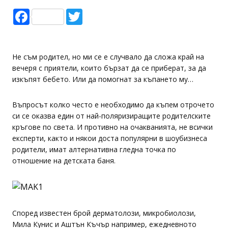
Facebook
Twitter
Не съм родител, но ми се е случвало да сложа край на
вечеря с приятели, които бързат да се приберат, за да
изкъпят бебето. Или да помогнат за къпането му…
Въпросът колко често е необходимо да къпем отрочето
си се оказва един от най-поляризиращите родителските
кръгове по света. И противно на очакванията, не всички
експерти, както и някои доста популярни в шоубизнеса
родители, имат алтернативна гледна точка по
отношение на детската баня.
Според известен брой дерматолози, микробиолози,
Мила Кунис и Аштън Къчър например, ежедневното