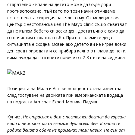
старателно къпане на детето може да бъде дори
противопоказно, тъй като по този начин отмиваме
естествената секреция на тялото му. От медицинския
център с нестопанска цел The Mayo Clinic също съветват
да не къпем бебето си всеки ден, достатъчно е само да
го почистим с влажна гъба. При по-големите деца
ситуацията е сходна. Освен ако детето ви не играе всеки
ден сред природата и се прибира кално от глава до пети,
няма нужда да го къпете повече от 2-3 пъти на седмица.
Позицията на Мила и Аштън всъщност стана известна
след гостуване на двойката при американската водеща
на подкаста Armchair Expert Моника Падман:
Кунис:
„Не отраснах в дом с постоянен достъп до гореща
вода и не можех да си взимам душ всеки ден. Когато се
родиха децата обаче не промених този навик. Не съм от