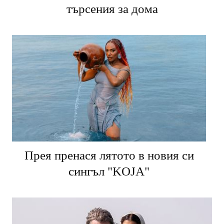
търсения за дома
Прея пренася лятото в новия си
сингъл "KOJA"