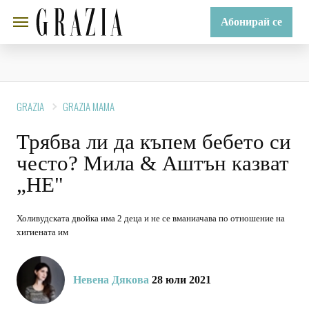
Абонирай се
GRAZIA
GRAZIA MAMA
Трябва ли да къпем бебето си
често? Мила & Аштън казват
„НЕ"
Холивудската двойка има 2 деца и не се вманиачава по отношение на
хигиената им
Невена Дякова
28 юли 2021