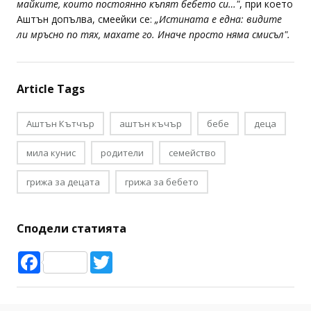
майките, които постоянно къпят бебето си…"
, при което
Аштън допълва, смеейки се:
„Истината е една: видите
ли мръсно по тях, махате го. Иначе просто няма смисъл".
Article Tags
Аштън Кътчър
аштън къчър
бебе
деца
мила кунис
родители
семейство
грижа за децата
грижа за бебето
Сподели статията
Facebook
Twitter