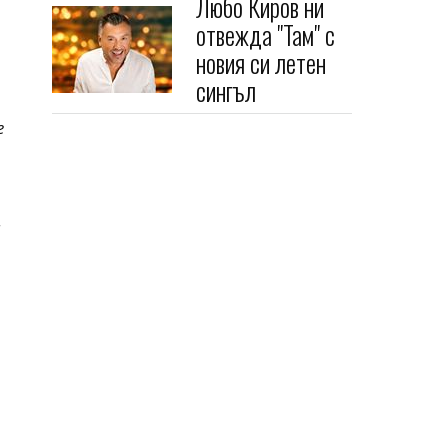
Любо Киров ни
отвежда "Там" с
новия си летен
сингъл
г