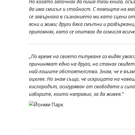
Но когато започнах да пиша тази книга, осъ
да има смисъл и стойност. С помощта на ма
се завърнаха в съзнанието ми като сцени от
ясни и живи; други бяха смътни и разбъркани
припомнях, като се опитвах да осмисля всичк
„По време на своето пътуване аз видях ужас
причиняват едно на друго, но станах свиде
най-лошите обстоятелства. Знам, че е възмо
оцелее. Но знам също, че искрицата на чове
кислородът, осигуряван от свободата и силат
изборите, които направих, за да живея.”