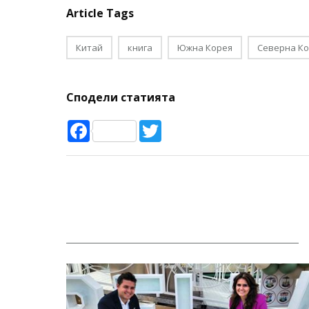
Article Tags
Китай
книга
Южна Корея
Северна К
Сподели статията
Facebook
Twitter