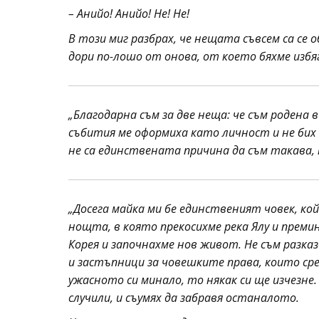
– Анийо! Анийо! Не! Не!
В този миг разбрах, че нещата съвсем са се 
дори по-лошо от онова, от което бяхме избя
„Благодарна съм за две неща: че съм родена в
събития ме оформиха като личност и не бих 
не са единствената причина да съм такава, 
„Досега майка ми бе единственият човек, кой
нощта, в която прекосихме река Ялу и преми
Корея и започнахме нов живот. Не съм разка
и застъпници за човешките права, които сре
ужасното си минало, то някак си ще изчезне.
случили, и съумях да забравя останалото.