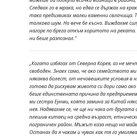
можеше да подкупи всички войници в района
Следвах го в мрака, но едва се държах на крак
така предизвиках малки каменни свлачища. Т
толкова шум. Но вече бе късно. Виждахме си
нагоре по брега откъм коритото на реката. 
ни беше разпознал.”
„Когато избягах от Северна Корея, аз не мечт
свободен. Знаех само, че ако семейството м
някаква болест, от нечовешките условия в н
готова да рискувам живота си дори само ако
беше единствената причина да предприемем
ми сестра Еунми, която замина за Китай няк
нея. Надявахме се, че ще ни чака от другата
плешив китаец на средна възраст, етническ
пограничен район. Мъжът каза нещо на майк
Останах да я чакам и чувах как тя го умоляв