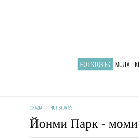
HOT STORIES
МОДА
К
GRAZIA
HOT STORIES
Йонми Парк - момич