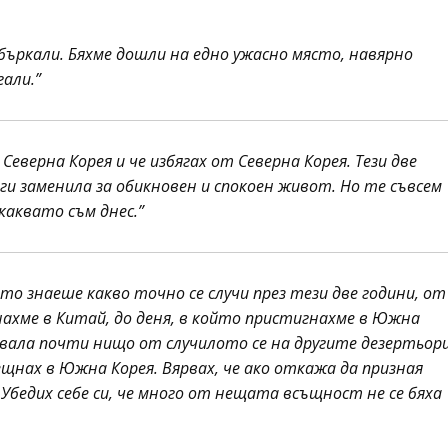
объркали. Бяхме дошли на едно ужасно място, навярно
гали.”
 Северна Корея и че избягах от Северна Корея. Тези две
ги заменила за обикновен и спокоен живот. Но те съвсем
каквато съм днес.”
то знаеше какво точно се случи през тези две години, от
нахме в Китай, до деня, в който пристигнахме в Южна
звала почти нищо от случилото се на другите дезертьор
щнах в Южна Корея. Вярвах, че ако откажа да призная
 Убедих себе си, че много от нещата всъщност не се бяха