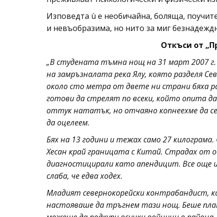
Изповедта ù е необичайна, боляща, поучит
и невъобразима, но нито за миг безнадеждн
Откъси от „П
„В студената тъмна нощ на 31 март 2007 г. 
на замръзналата река Ялу, която разделя Сев
около сто метра от двете ни страни бяха р
готови да стрелят по всеки, който опита да
оттук нататък, но отчаяно копнеехме да се
да оцелеем.
Бях на 13 години и тежах само 27 килограма.
Хесан край границата с Китай. Страдах от 
диагностицирали като апендицит. Все още и
слаба, че едва ходех.
Младият севернокорейски контрабандист, к
настояваше да тръгнем тази нощ. Беше плат