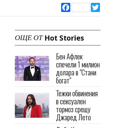
Facebook
Twitter
Hot Stories
ОЩЕ ОТ
Бен Афлек
спечели 1 милион
долара в "Стани
богат"
Тежки обвинения
в сексуален
тормоз срещу
Джаред Лето