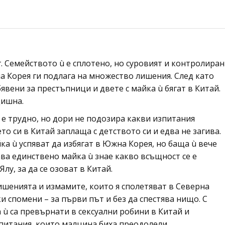
. Семейството ù е сплотено, но суровият и контролиран
а Корея ги подлага на множество лишения. След като
явени за престъпници и двете с майка ù бягат в Китай.
дишна.
 е трудно, но дори не подозира какви изпитания
то си в Китай заплаща с детството си и едва не загива.
ка ù успяват да избягат в Южна Корея, но баща ù вече
гава единствено майка ù знае какво всъщност се е
лу, за да се озоват в Китай.
лишенията и измамите, които я сполетяват в Северна
и спомени – за първи път и без да спестява нищо. С
 ù са превърнати в сексуални робини в Китай и
питания, които малцина биха преодолели.