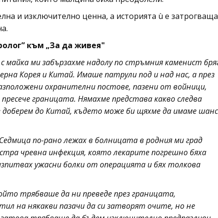
елна и изключително ценна, а историята ù е затрогваща
а.
ролог” към „За да живея"
с майка ми забързахме надолу по стръмния каменист бря
ерна Корея и Китай. Имаше патрули под и над нас, а през
азположени охранителни постове, пазени от войници,
 пресече границата. Нямахме представа какво следва
 доберем до Китай, където може би щяхме да имаме шанс
 Седмица по-рано лежах в болницата в родния ми град
остра чревна инфекция, която лекарите погрешно бяха
зпитвах ужасни болки от операцията и бях толкова
ойто трябваше да ни преведе през границата,
ил на някакви пазачи да си затворят очите, но не