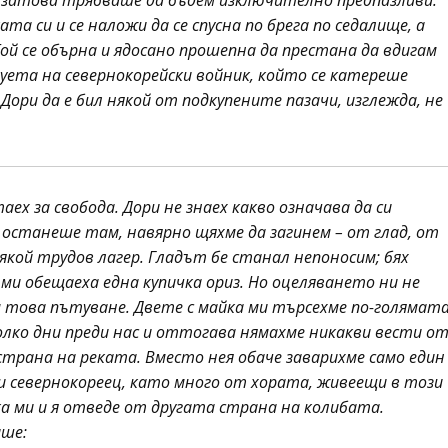
, затова трябваше да бъдем изключително предпазливи.
ата си и се наложи да се спусна по брега по седалище, а
ой се обърна и ядосано прошепна да престана да вдигам
луета на севернокорейски войник, който се катереше
Дори да е бил някой от подкупените пазачи, изглежда, не
аех за свобода. Дори не знаех какво означава да си
и останеше там, навярно щяхме да загинем – от глад, от
якой трудов лагер. Гладът бе станал непоносим; бях
 ми обещаеха една купичка ориз. Но оцеляването ни не
 това пътуване. Двете с майка ми търсехме по-голямат
олко дни преди нас и оттогава нямахме никакви вести о
 страна на реката. Вместо нея обаче заварихме само един
и севернокореец, като много от хората, живеещи в този
а ми и я отведе от другата страна на колибата.
аше: