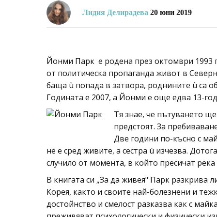
Лидия Делирадева
20 юни 2019
Йонми Парк е родена през октомври 1993 г
от политическа пропаганда живот в Северн
баща ù попада в затвора, роднините ù са об
Годината е 2007, а Йонми е още едва 13-го
Тя знае, че пътуването ще
предстоят. За пребиваване
Две години по-късно с май
не е сред живите, а сестра ù изчезва. Дото
случило от момента, в който пресичат река Я
В книгата си „За да живея" Парк разкрива 
Корея, както и своите най-болезнени и тежк
достойнство и смелост разказва как с майка
преживяват психологически и физически из