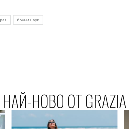
орея
Йонми Парк
НАЙ-НОВО ОТ GRAZIA