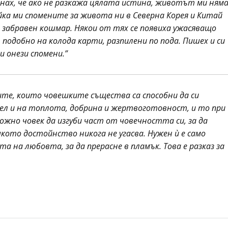
знах, че ако не разкажа цялата истина, животът ми ням
йка ми спомените за живота ни в Северна Корея и Китай
 забравен кошмар. Някои от тях се появиха ужасяващо
, подобно на колода карти, разпилени по пода. Пишех и си
и онези спомени.”
ите, които човешките същества са способни да си
тел и на топлота, добрина и жертвоготовност, и то при
жно човек да изгуби част от човечността си, за да
шкото достойнство никога не угасва. Нужен ѝ е само
а на любовта, за да прерасне в пламък. Това е разказ за