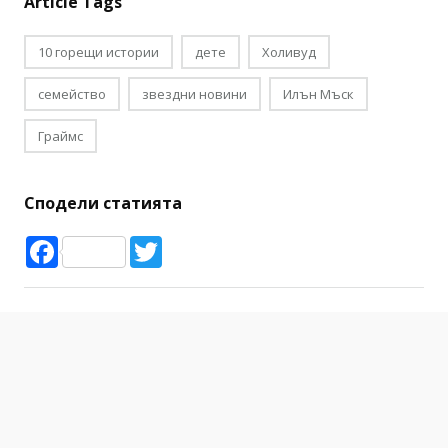
Article Tags
10 горещи истории
дете
Холивуд
семейство
звездни новини
Илън Мъск
Граймс
Сподели статията
Facebook
Twitter