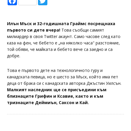
Илън Мъск и 32-годишната Граймс посрещнаха
първото си дете вчера!
Това съобщи самият
милиардер в своя Twitter акаунт. Само часове след като
каза на фен, че бебето е „на няколко часа" разстояние,
той обяви, че майката и бебето вече са заедно и са
добре.
Това е първото дете на технологичното гуру и
канадската певица, но е шесто за Мъск, който има пет
деца от брака си с канадската авторка Джъстин Уилсън.
Малкият наследник ще се присъедини към
близнаците Грифин и Ксавие, както и към
тризнаците Деймиън, Саксон и Кай.