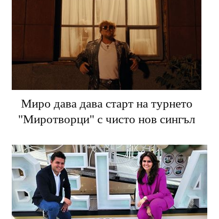
Миро дава дава старт на турнето
"Миротворци" с чисто нов сингъл