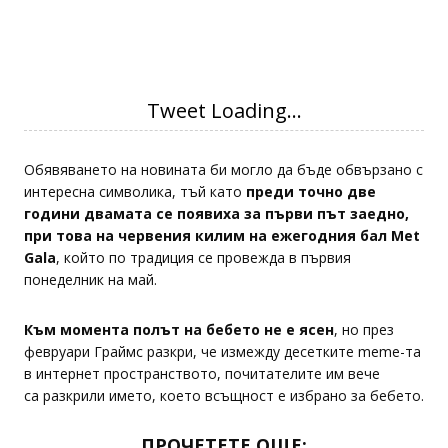
— Elon Musk (@elonmusk)
Обявяването на новината би могло да бъде обвързано с
интересна символика, тъй като
преди точно две
години двамата се появиха за първи път заедно,
при това на червения килим на ежегодния бал Met
Gala
, който по традиция се провежда в първия
понеделник на май.
Към момента полът на бебето не е ясен
, но през
февруари Граймс разкри, че измежду десетките meme-та
в интернет пространството, почитателите им вече
са разкрили името, което всъщност е избрано за бебето.
ПРОЧЕТЕТЕ ОЩЕ: