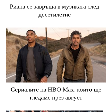
Риана се завръща в музиката след
десетилетие
Сериалите на HBO Max, които ще
гледаме през август