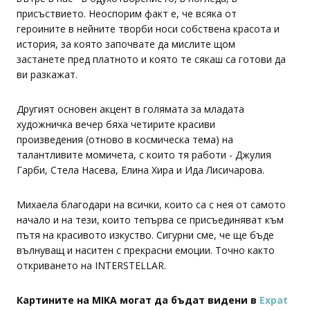
присъствието. Неоспорим факт е, че всяка от
героините в нейните творби носи собствена красота и
история, за която започвате да мислите щом
застанете пред платното и която те сякаш са готови да
ви разкажат.
Другият основен акцент в голямата за младата
художничка вечер бяха четирите красиви
произведения (отново в космическа тема) на
талантливите момичета, с които тя работи - Джулия
Гарби, Стела Насева, Елина Хира и Ида Лисичарова.
Mихаела благодари на всички, които са с нея от самото
начало и на тези, които тепърва се присъединяват към
пътя на красивото изкуство. Сигурни сме, че ще бъде
вълнуващ и наситен с прекрасни емоции. Точно както
откриването на INTERSTELLAR.
Картините на МIKA могат да бъдат видени в
Expat