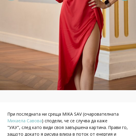
При последната ни среща MIKA SAV (очарователната
Михаела Савова
) сподели, че се случва да каже
"УАУ", след като види своя завършена картина. Прави го,
защото докато я рисува влиза в поток от енергия и