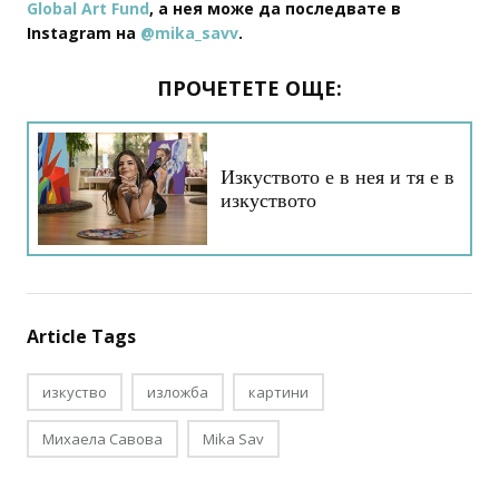
Global Art Fund
, а нея може да последвате в
Instagram на
@mika_savv
.
ПРОЧЕТЕТЕ ОЩЕ:
Изкуството е в нея и тя е в
изкуството
Article Tags
изкуство
изложба
картини
Михаела Савова
Mika Sav