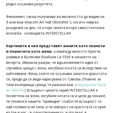
рядко осъзнава резултата.
Финалният такъв получихме възможността да видим на
9 юли във Vivacom Art Hall Oborishte 5, когато навръх
рождения си ден, тя откри своята втора самостоятелна
изложба - колекцията INTERSTELLAR.
Картините в нея представят жените като планети
и планетите като жени
, а измежду многото букети,
усмивки и бутикови бонбони LA FEVE в началото на
вечерта, Михаела разкри, че вдъхновението идва от
случайна среща с жена, изгубила косата си вследствие на
заболяване. Жена, която не осъзнава силата и красотата
си, преди да се види нарисувана от Савова. (Повече за
тази вълнуваща среща тя разказа във
февруарския брой
на GRAZIA
.) Всъщност цялата серия INTERSTELLAR е
посветена на жени, изгубили косата си и цели да покаже,
че понякога нашите "привидни" слабости всъщност са
най-голямата ни сила, и че изворът на красотата се крие
вътре в нас - в одухотворението, в погледа, в