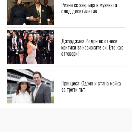
Риана се завръща в музиката
след десетилетие
Джорджина Родригес отнесе
критики за извивките си. Ето как
отговори!
Принцеса Юджини стана майка
за трети път