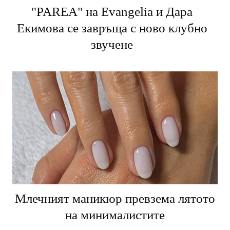
"PARЕA" на Evangelia и Дара
Екимова се завръща с ново клубно
звучене
Млечният маникюр превзема лятото
на минималистите