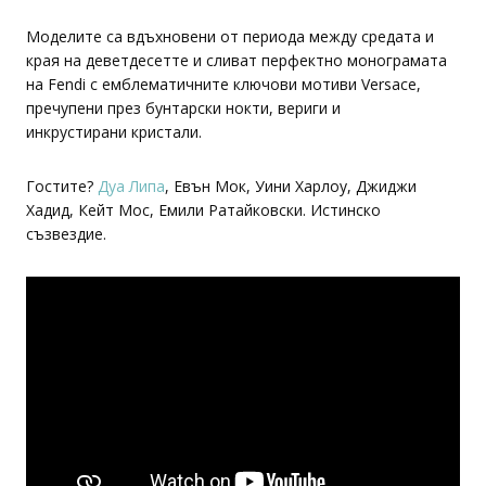
Моделите са вдъхновени от периода между средата и
края на деветдесетте и сливат перфектно монограмата
на Fendi с емблематичните ключови мотиви Versace,
пречупени през бунтарски нокти, вериги и
инкрустирани кристали.
Гостите?
Дуа Липа
, Евън Мок, Уини Харлоу, Джиджи
Хадид, Кейт Мос, Емили Ратайковски. Истинско
съзвездие.