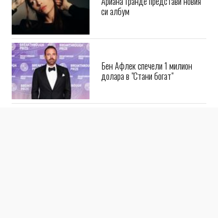
Ариана Гранде представи новия
си албум
Бен Афлек спечели 1 милион
долара в "Стани богат"