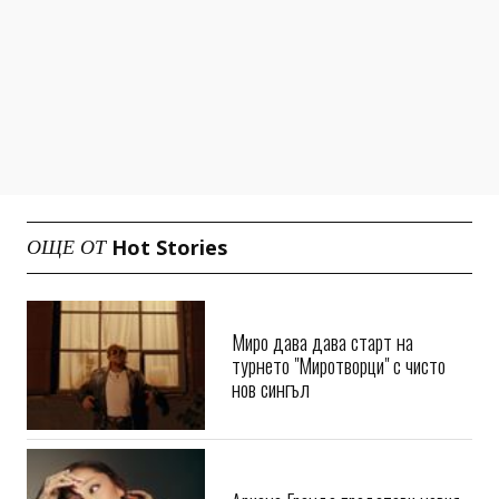
Hot Stories
ОЩЕ ОТ
Миро дава дава старт на
турнето "Миротворци" с чисто
нов сингъл