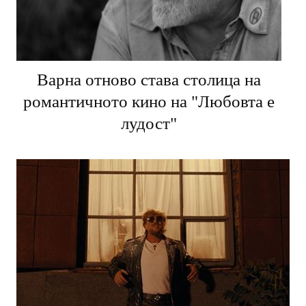
Варна отново става столица на
романтичното кино на "Любовта е
лудост"