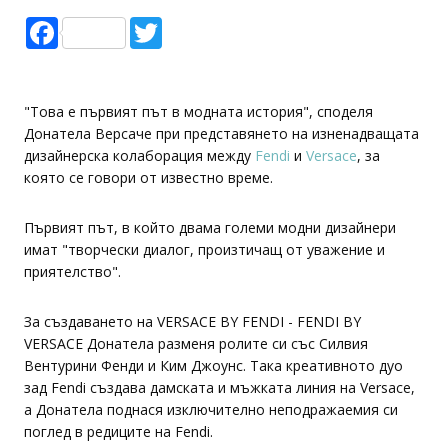
Facebook
Twitter
"Това е първият път в модната история", споделя
Донатела Версаче при представянето на изненадващата
дизайнерска колаборация между
Fendi
и
Versace
, за
която се говори от известно време.
Първият път, в който двама големи модни дизайнери
имат "творчески диалог, произтичащ от уважение и
приятелство".
За създаването на VERSACE BY FENDI - FENDI BY
VERSACE Донатела разменя ролите си със Силвия
Вентурини Фенди и Ким Джоунс. Така креативното дуо
зад Fendi създава дамската и мъжката линия на Versace,
а Донатела поднася изключително неподражаемия си
поглед в редиците на Fendi.