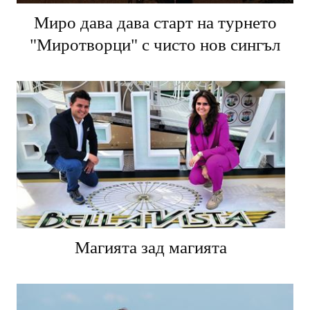
Миро дава дава старт на турнето
"Миротворци" с чисто нов сингъл
Магията зад магията