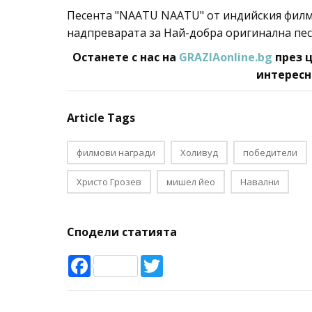
Песента "NAATU NAATU" от индийския филм "
надпреварата за Най-добра оригинална пес
Останете с нас на
GRAZIAonline.bg
през ц
интересн
Article Tags
филмови награди
Холивуд
победители
Христо Грозев
мишел йео
Навални
Сподели статията
Facebook
Twitter