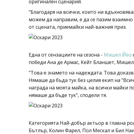
оригинален сценарий.
"Благодаря на всички, които ни вдъхновявах
можем да направим, е да се пазим взаимно 
от сцената, приемайки най-важния приз.
Една от сензациите на сезона -
Мишел Йео
победи Ана де Армас, Кейт Бланшет, Мишел
"Това е знамето на надеждата. Това доказва
Нямаше да бъда тук без целия екип на "Вси
награда на моята майка, на всички майки по
нямаше да бъде тук", сподели тя.
Категорията Най-добър актьор в главна ро
Бътлър, Колин Фарел, Пол Мескал и Бил Наи