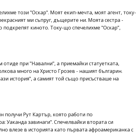
лихме този "Оскар". Моят екип-мечта, моят агент, току-
рекрасният ми съпруг, дъщерите ни. Моята сестра -
то подкрепят киното. Току-що спечелихме "Оскар”,
 отиде при "Навални", а приемайки статуетката,
лкова много на Христо Грозев - нашият българин.
тази история", а самият той също присъстваше на
 получи Рут Картър, която работи по
а: Уаканда завинаги". Спечелвайки втората си
ално влезе в историята като първата афроамериканка с