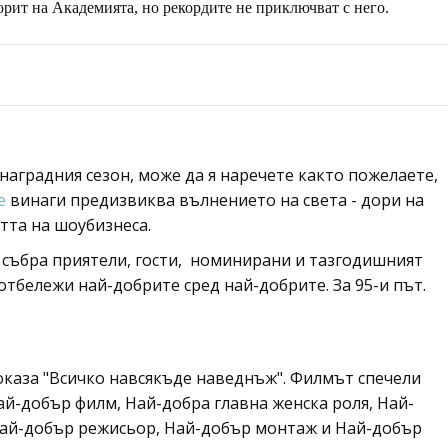
рит на Академията, но рекордите не приключват с него.
наградния сезон, може да я наречете както пожелаете,
те
винаги предизвиква вълнението на света - дори на
стта на шоубизнеса.
 събра приятели, гости, номинирани и тазгодишният
отбележи най-добрите сред най-добрите. За 95-и път.
оказа "Всичко навсякъде наведнъж". Филмът спечели
ай-добър филм, Най-добра главна женска роля, Най-
ай-добър режисьор, Най-добър монтаж и Най-добър