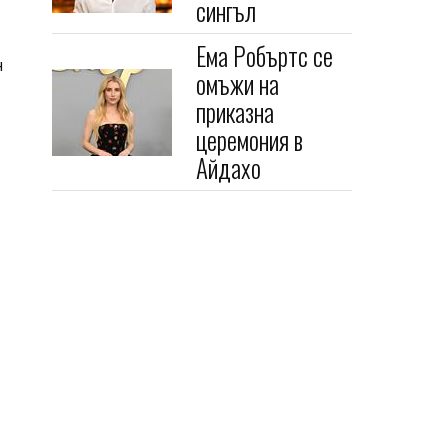
сингъл
Ема Робъртс се
н
омъжи на
приказна
церемония в
Айдахо