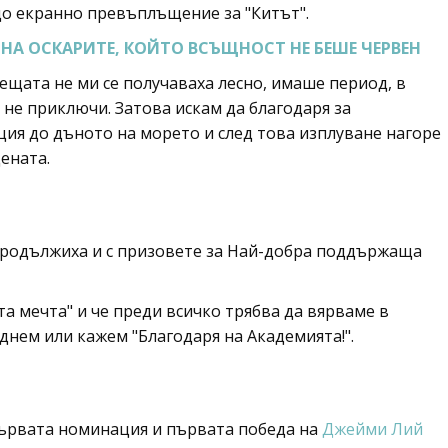
о екранно превъплъщение за "Китът".
НА ОСКАРИТЕ, КОЙТО ВСЪЩНОСТ НЕ БЕШЕ ЧЕРВЕН
Нещата не ми се получаваха лесно, имаше период, в
не приключи. Затова искам да благодаря за
ция до дъното на морето и след това изплуване нагоре
ената.
продължиха и с призовете за Най-добра поддържаща
та мечта" и че преди всичко трябва да вярваме в
ъднем или кажем "Благодаря на Академията!".
първата номинация и първата победа на
Джейми Лий