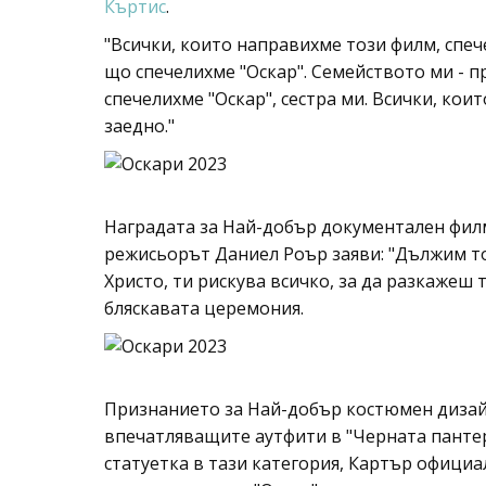
Къртис
.
"Всички, които направихме този филм, спече
що спечелихме "Оскар". Семейството ми - п
спечелихме "Оскар", сестра ми. Всички, кои
заедно."
Наградата за Най-добър документален филм
режисьорът Даниел Роър заяви: "Дължим то
Христо, ти рискува всичко, за да разкажеш 
бляскавата церемония.
Признанието за Най-добър костюмен дизайн
впечатляващите аутфити в "Черната пантер
статуетка в тази категория, Картър офици