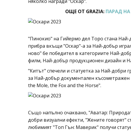
няколко награди "Оскар".
ОЩЕ ОТ GRAZIA:
ПАРАД НА 
"Пинокио" на Гийермо дел Торо стана Най-
прибра вкъщи "Оскар"-а за Най-добър игра
ново" бе победител в категориите Най-доб
филм, Най-добър продукционен дизайн и Н
"Китът" спечели и статуетка за Най-добри г
за Най-добър документален късометражен ф
the Mole, the Fox and the Horse".
Също напълно очаквано, "Аватар: Природат
добри визуални ефекти, "Жените говорят" с
любимият "Топ Гън: Маверик" получи статуе