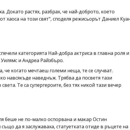
а. Докато растях, разбрах, че най-доброто, което
от хаоса на този свят", споделя режисьорът Даниел Куа
спечели категорията Най-добра актриса в главна роля и
 Уилямс и Андреа Райзбъро.
, че когато мечтаеш големи неща, те се случват.
чко навсякъде наведнъж. Трябва да посветя тази
 света. Те са супергероите, без тях никой тази вечер
ля беше не по-малко оспорвана и макар Остин
 също да я заслужаваха, статуетката отиде в ръцете на