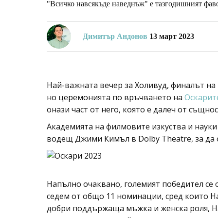
"Всичко навсякъде наведнъж" е тазгодишният фаво
Димитър Андонов
13 март 2023
Най-важната вечер за Холивуд, финалът на 
но церемонията по връчването на
Оскари
онази част от него, която е далеч от същно
Академията на филмовите изкуства и науки
водещ Джими Кимъл в Dolby Theatre, за да 
Напълно очаквано, големият победител се 
седем от общо 11 номинации, сред които Н
добри поддържаща мъжка и женска роля, Н