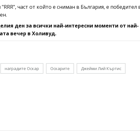
RRR", част от който е сниман в България, е победител 
ен.
елия ден за всички най-интересни моменти от най-
ата вечер в Холивуд.
наградите Оскар
Оскарите
Джейми Лий Къртис