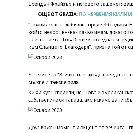
Брендън Фрейзър и неговото зашеметяващ
ОЩЕ ОТ GRAZIA:
ПО ЧЕРВЕНИЯ КИЛИМ 
"Появих се в този бизнес преди 30 години. 
който недооценявах какво имам, докато то 
признанието. Това беше като една експеди
към Слънцето. Благодаря", призна той от сц
Успехите за "Всичко навсякъде наведнъж" 
мъжка и женска роля.
Ки Хи Куан сподели, че "Това е американска
собствените си такива, ако искаме да ги сб
Друг важен момент и акцент от вечерта - 