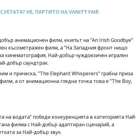
СУЕТАТА? НЕ, ПАРТИТО НА VANITY FAIR
добър анимационен филм, екипът на "An Irish Goodbye"
лен късометражен филм, а "На Западния фронт нищо
ра кинематография, Най-добър чуждоезичен игрален
ай-добър саундтрак.
рим и прическа, "The Elephant Whisperers" грабна приза
илм, а от анимационна гледна точка това е "The Boy,
а на водата" победи конкуренцията в категорията Най
тана филма с Най-добър адаптиран сценарий, а
тката за Най-добър звук.