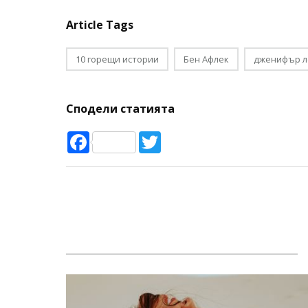
Article Tags
10 горещи истории
Бен Афлек
дженифър л
Сподели статията
Facebook
Twitter