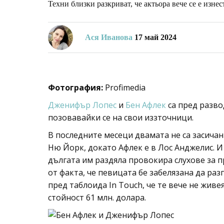
Техни близки разкриват, че актьора вече се е изне
Ася Иванова
17 май 2024
Фотография:
Profimedia
Дженифър Лопес
и
Бен Афлек
са пред разво
позовавайки се на свои иззточници.
В последните месеци двамата не са засичани
Ню Йорк, докато Афлек е в Лос Анджелис. 
дългата им раздяла провокира слухове за 
от факта, че певицата бе забелязана да ра
пред таблоида In Touch, че те вече не жив
стойност 61 млн. долара.