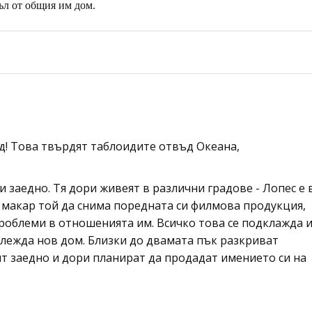
съл от общия им дом.
д! Това твърдят таблоидите отвъд Океана,
 заедно. Тя дори живеят в различни градове - Лопес е 
И макар той да снима поредната си филмова продукция,
проблеми в отношенията им. Всичко това се подклажда 
зглежда нов дом. Близки до двамата пък разкриват
еят заедно и дори планират да продадат имението си на