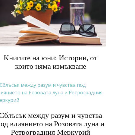
Kнигите на юни: Истории, от
които няма измъкване
Сблъсък между разум и чувства
под влиянието на Розовата луна и
Ретроградния Меркурий