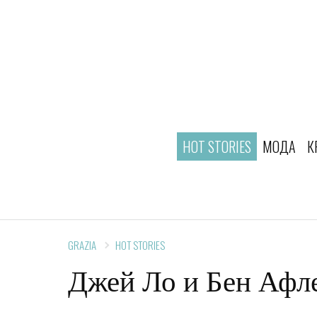
HOT STORIES
МОДА
К
GRAZIA
HOT STORIES
Джей Ло и Бен Афле