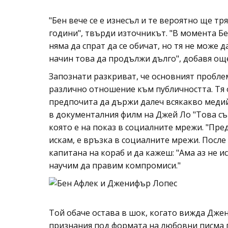
"Бен вече се е изнесъл и те вероятно ще т
години", твърди източникът. "В момента Бе
няма да спрат да се обичат, но тя не може 
начин това да продължи дълго", добавя още
Запознати разкриват, че основният проблем
различно отношение към публичността. Тя 
предпочита да държи далеч всякакво медий
в документалния филм на Джей Ло "Това съм 
която е на показ в социалните мрежи. "Пред
искам, е връзка в социалните мрежи. После о
капитана на кораб и да кажеш: "Ама аз не и
научим да правим компромиси."
Той обаче остава в шок, когато вижда Дже
признания под формата на любовни писма п