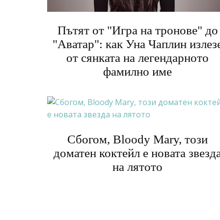
Пътят от "Игра на тронове" до
"Аватар": как Уна Чаплин излез
от сянката на легендарното
фамилно име
Сбогом, Bloody Mary, този
доматен коктейл е новата звезд
на лятото