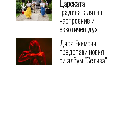
Царската
градина с лятно
настроение и
екзотичен дух
Дара Екимова
представи новия
си албум "Сетива"
а