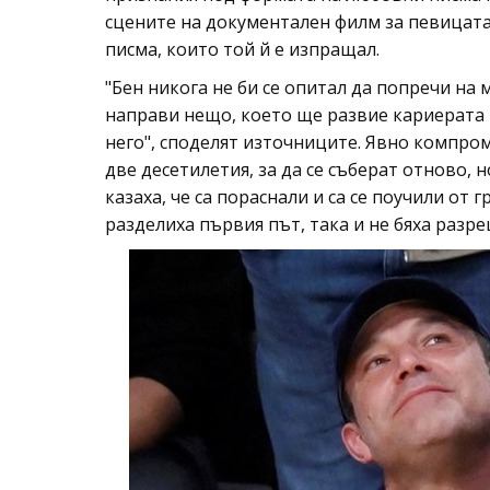
сцените на документален филм за певицата
писма, които той й е изпращал.
"Бен никога не би се опитал да попречи на 
направи нещо, което ще развие кариерата ѝ
него", споделят източниците. Явно компром
две десетилетия, за да се съберат отново, 
казаха, че са пораснали и са се поучили от 
разделиха първия път, така и не бяха разр