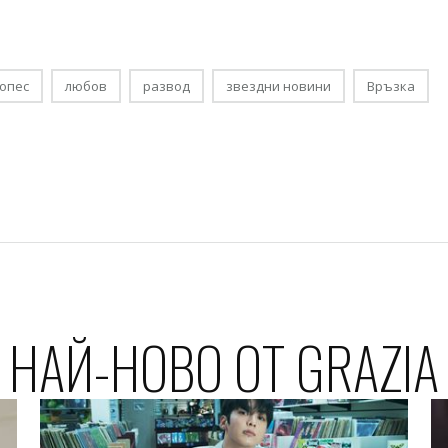
опес
любов
развод
звездни новини
Връзка
НАЙ-НОВО ОТ GRAZIA