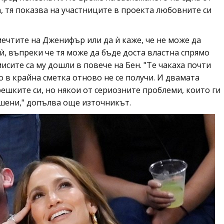
, тя показва на участниците в проекта любовните си
мечтите на Дженифър или да ѝ каже, че не може да
, въпреки че тя може да бъде доста властна спрямо
исите са му дошли в повече на Бен. "Те чакаха почти
но в крайна сметка отново не се получи. И двамата
грешките си, но някои от сериозните проблеми, които ги
ешени," допълва още източникът.