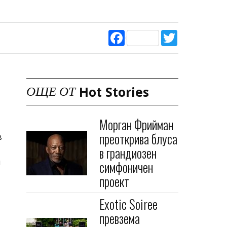
Facebook
Twitter
Hot Stories
ОЩЕ ОТ
Морган Фрийман
преоткрива блуса
в
в грандиозен
и
симфоничен
проект
Exotic Soiree
превзема